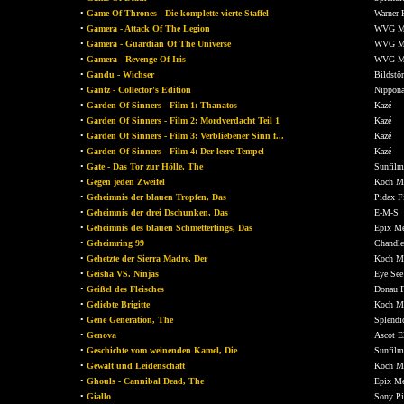
•
Game Of Thrones - Die komplette vierte Staffel
Warner 
•
Gamera - Attack Of The Legion
WVG M
•
Gamera - Guardian Of The Universe
WVG M
•
Gamera - Revenge Of Iris
WVG M
•
Gandu - Wichser
Bildstö
•
Gantz - Collector's Edition
Nippona
•
Garden Of Sinners - Film 1: Thanatos
Kazé
•
Garden Of Sinners - Film 2: Mordverdacht Teil 1
Kazé
•
Garden Of Sinners - Film 3: Verbliebener Sinn f...
Kazé
•
Garden Of Sinners - Film 4: Der leere Tempel
Kazé
•
Gate - Das Tor zur Hölle, The
Sunfilm
•
Gegen jeden Zweifel
Koch M
•
Geheimnis der blauen Tropfen, Das
Pidax F
•
Geheimnis der drei Dschunken, Das
E-M-S
•
Geheimnis des blauen Schmetterlings, Das
Epix M
•
Geheimring 99
Chandle
•
Gehetzte der Sierra Madre, Der
Koch M
•
Geisha VS. Ninjas
Eye See
•
Geißel des Fleisches
Donau F
•
Geliebte Brigitte
Koch M
•
Gene Generation, The
Splendi
•
Genova
Ascot El
•
Geschichte vom weinenden Kamel, Die
Sunfilm
•
Gewalt und Leidenschaft
Koch M
•
Ghouls - Cannibal Dead, The
Epix M
•
Giallo
Sony Pi