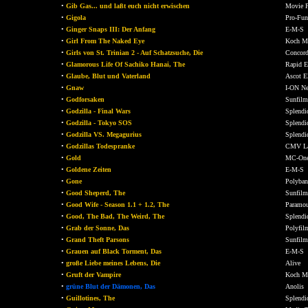
•
Gib Gas... und laßt euch nicht erwischen
Movie 
•
Gigola
Pro-Fun
•
Ginger Snaps III: Der Anfang
E-M-S
•
Girl From The Naked Eye
Koch M
•
Girls von St. Trinian 2 - Auf Schatzsuche, Die
Concor
•
Glamorous Life Of Sachiko Hanai, The
Rapid E
•
Glaube, Blut und Vaterland
Ascot El
•
Gnaw
I-ON N
•
Godforsaken
Sunfilm
•
Godzilla - Final Wars
Splendi
•
Godzilla - Tokyo SOS
Splendi
•
Godzilla VS. Megagurius
Splendi
•
Godzillas Todespranke
CMV La
•
Gold
MC-On
•
Goldene Zeiten
E-M-S
•
Gone
Polyba
•
Good Sheperd, The
Sunfilm
•
Good Wife - Season 1.1 + 1.2, The
Paramo
•
Good, The Bad, The Weird, The
Splendi
•
Grab der Sonne, Das
Polyfil
•
Grand Theft Parsons
Sunfilm
•
Grauen auf Black Torment, Das
E-M-S
•
große Liebe meines Lebens, Die
Alive
•
Gruft der Vampire
Koch M
•
grüne Blut der Dämonen, Das
Anolis
•
Guillotines, The
Splendi