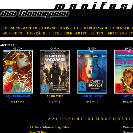
[
MEINUNGSMACHER
|
GEDRUCKTES IST TOT
|
KAPITELWAHL
|
UNENDLICH
MENSCHEN
|
GESPRÄCHE
|
FEGEFEUER DER EITELKEITEN
|
MIT BESTEN 
AKTUELL ¬
06-30
¬
04-04
¬
08-03
¬
10-12
The Friendly Beast
Shock Wave
Elizabeth Harvest
Reveng
BRA 2017
HK 2017
USA 2018
USA 20
A
.
B
.
C
.
D
.
E
.
F
.
G
.
H
.
I
.
J
.
K
.
L
.
M
.
N
.
O
.
P
.
Q
.
R
.
S
.
T
.
U
.
•
G.I. Joe - Geheimauftrag Cobra
Paramo
•
Game Of Death
Splendi