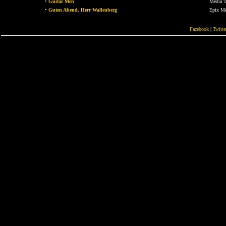
•
Guitar Men
Media T
•
Guten Abend, Herr Wallenberg
Epix M
Facebook
|
Twitte