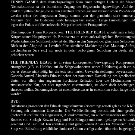
FUNNY GAMES
dem deutschsprachigen Kino einen heftigen Hieb in die Magen
Nichtsdestotrotz ist der ästhetische Zugang der Regisseurin eigenwilliger. Auf d
dunkle Synthie-Klänge, die in den einzelnen Szenen gar mit versöhnlichen Pop-Melo
werden (einer der eingesetzten Songs stammt von der gemeinhin stark untersch
Mercury Rev). Die Bildebene bleibt hingegen fast statisch. Lange Einstellungen un
legen den Fokus auf die entfesselte Körperlichkeit der Protagonisten.
Überhaupt das Thema Körperlichkeit.
THE FRIENDLY BEAST
arbeitet sich erfolgr
Körper seiner Hauptfiguren als Resonanzraum einer außeralltäglichen Bedrohungssi
Wiederkehrendes Schlüsselmotiv ist der Blick in den Spiegel, der gleichsam Selbstvers
Blick in den Abgrund ist. Letztlich führt sämtliche Maskierung (das Make-up-Auftra
unscheinbaren Sara etc.) nur noch in tiefer verborgenen Schichten der Seele, die
geblieben wären.
THE FRIENDLY BEAST
ist in seiner konsequenten Verweigerung Kompromisse
einzugehen (z.B. in Hinblick auf die Sehgewohnheiten seines Publikums) auch ein s
der es ebenso nicht nötig hat die teils sehr harten Gewaltdarstellungen voyeuristisch
Gabriela Amaral Almeidas Film ist neben der pointierten Darstellung des gesellscha
Unten vor allem eine angenehm furchtlose Reflexion über die Mechanismen 
zivilisatorische Kitt, der alles irgendwie zusammenhält, ist dann doch bröckeliger
einreden wollen. Schonungsloser ist einem diese Lesart in einem Film schon lange nich
worden.
DVD.
Bildstörung präsentiert den Film als ungeschnittene (erwartungsgemäß gab es die KJ-Fr
Fassung mit deutschen Untertiteln. Die Veröffentlichung besticht mit einer große
(mehrere Kurzfilme der Regisseurin, Audiokommentar, ein aufschlussreiches und beste
Booklet von Shelagh Rowan-Legg und Kat Ellinger) und einem gelungenen Artwor
gewohnt sind Bild und Ton erstklassig und geben keinen Anlass für Mäkeleien. Die
Shop von Bildstörung erhältliche, limitierte Edition verfügt zudem über eine beigelegt