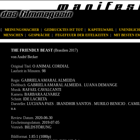
[
MEINUNGSMACHER
|
GEDRUCKTES IST TOT
|
KAPITELWAHL
|
UNENDLICH
MENSCHEN
|
GESPRÄCHE
|
FEGEFEUER DER EITELKEITEN
|
MIT BESTEN 
THE FRIENDLY BEAST
(Brasilien 2017)
von André Becker
Original Titel.
O ANIMAL CORDIAL
Laufzeit in Minuten.
98
Regie.
GABRIELA AMARAL ALMEIDA
Drehbuch.
GABRIELA AMARAL ALMEIDA . LUANA DEMANGE
Musik.
RAFAEL CAVALCANTI
Kamera.
BARBARA ALVAREZ
Schnitt.
IDE LACRETA
Darsteller.
LUCIANA PAES . IRANDHIR SANTOS . MURILO BENICIO . CA
u.a.
Review Datum.
2020-06-30
Erscheinungsdatum.
2019-07-05
Vertrieb.
BILDSTÖRUNG
Bildformat.
1.85:1 (1080p)