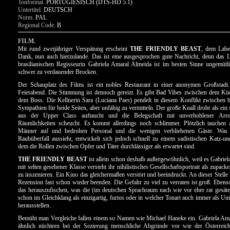
Tonformat.
PORTUGIESISCH (DTS-HD 5.1)
Untertitel.
DEUTSCH
Norm.
PAL
Regional Code.
B
FILM.
Mit rund zweijähriger Verspätung erscheint
THE FRIENDLY BEAST
, dem Labe
Dank, nun auch hierzulande. Das ist eine ausgesprochen gute Nachricht, denn das 
brasilianischen Regisseurin Gabriela Amaral Almeida ist im besten Sinne ungemütl
schwer zu verdauender Brocken.
Der Schauplatz des Films ist ein nobles Restaurant in einer anonymen Großstadt.
Feierabend. Die Stimmung ist dennoch gereizt. Es gibt Bad Vibes zwischen dem Kü
dem Boss. Die Kellnerin Sara (Luciana Paes) pendelt in diesem Konflikt zwischen 
Sympathien für beide Seiten, aber unfähig zu vermitteln. Der große Knall droht als ein
aus der Upper Class auftaucht und die Belegschaft mit unverhohlener Arr
Räumlichkeiten scheucht. Es kommt allerdings noch schlimmer. Plötzlich tauche
Männer auf und bedrohen Personal und die wenigen verbliebenen Gäste. Was 
Raubüberfall aussieht, entwickelt sich jedoch schnell zu einem sadistischen Katz-u
dem die Rollen zwischen Opfer und Täter durchlässiger als erwartet sind.
THE FRIENDLY BEAST
ist allein schon deshalb außergewöhnlich, weil es Gabrie
mit selten gesehener Klasse versteht ihr nihilistisches Gesellschaftsportrait als zupa
zu inszenieren. Ein Kino das gleichermaßen verstört und beeindruckt. An dieser Stelle
Rezension fast schon wieder beenden. Die Gefahr zu viel zu verraten ist groß. Ebenso
das herauszufischen, was die (im deutschen Sprachraum nach wie vor eher rar gesät
schon im Gleichklang als einzigartig, furios oder in welcher Tonart auch immer als Un
herausstellen.
Bemüht man Vergleiche fallen einem so Namen wie Michael Haneke ein. Gabriela Ama
ähnlich nüchtern bei der Sezierung menschliche Abgründe vor wie der Österreic