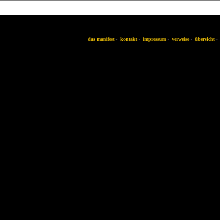
das manifest
¬
kontakt
¬
impressum
¬
verweise
¬
übersicht
¬