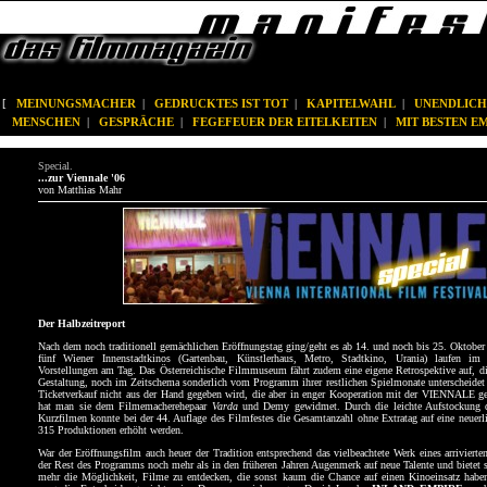
[
MEINUNGSMACHER
|
GEDRUCKTES IST TOT
|
KAPITELWAHL
|
UNENDLICH
MENSCHEN
|
GESPRÄCHE
|
FEGEFEUER DER EITELKEITEN
|
MIT BESTEN 
Special.
...zur Viennale '06
von Matthias Mahr
Der Halbzeitreport
Nach dem noch traditionell gemächlichen Eröffnungstag ging/geht es ab 14. und noch bis 25. Oktober r
fünf Wiener Innenstadtkinos (Gartenbau, Künstlerhaus, Metro, Stadtkino, Urania) laufen im
Vorstellungen am Tag. Das Österreichische Filmmuseum fährt zudem eine eigene Retrospektive auf, di
Gestaltung, noch im Zeitschema sonderlich vom Programm ihrer restlichen Spielmonate unterscheidet 
Ticketverkauf nicht aus der Hand gegeben wird, die aber in enger Kooperation mit der VIENNALE ge
hat man sie dem Filmemacherehepaar
Varda
und Demy gewidmet. Durch die leichte Aufstockung d
Kurzfilmen konnte bei der 44. Auflage des Filmfestes die Gesamtanzahl ohne Extratag auf eine neuer
315 Produktionen erhöht werden.
War der Eröffnungsfilm auch heuer der Tradition entsprechend das vielbeachtete Werk eines arrivierte
der Rest des Programms noch mehr als in den früheren Jahren Augenmerk auf neue Talente und bietet s
mehr die Möglichkeit, Filme zu entdecken, die sonst kaum die Chance auf einen Kinoeinsatz haben