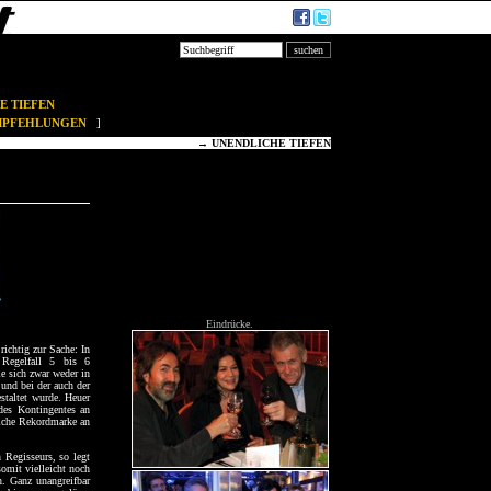
E TIEFEN
EMPFEHLUNGEN
]
→
UNENDLICHE TIEFEN
Eindrücke.
ichtig zur Sache: In
 Regelfall 5 bis 6
e sich zwar weder in
und bei der auch der
staltet wurde. Heuer
es Kontingentes an
liche Rekordmarke an
n Regisseurs, so legt
omit vielleicht noch
. Ganz unangreifbar