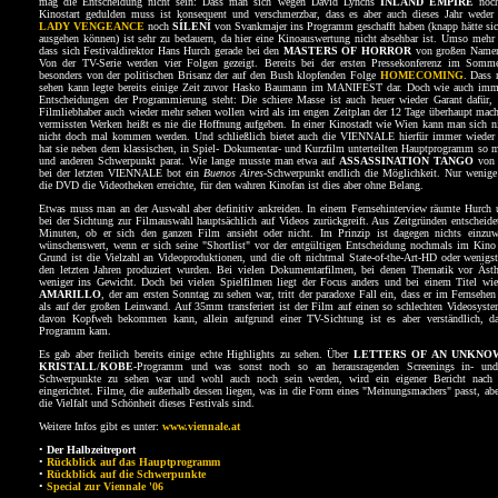
mag die Entscheidung nicht sein: Dass man sich wegen David Lynchs
INLAND EMPIRE
noch
Kinostart gedulden muss ist konsequent und verschmerzbar, dass es aber auch dieses Jahr wede
LADY VENGEANCE
noch
SÍLENÍ
von Svankmajer ins Programm geschafft haben (knapp hätte si
ausgehen können) ist sehr zu bedauern, da hier eine Kinoauswertung nicht absehbar ist. Umso mehr
dass sich Festivaldirektor Hans Hurch gerade bei den
MASTERS OF HORROR
von großen Namen 
Von der TV-Serie werden vier Folgen gezeigt. Bereits bei der ersten Pressekonferenz im Som
besonders von der politischen Brisanz der auf den Bush klopfenden Folge
HOMECOMING
. Dass 
sehen kann legte bereits einige Zeit zuvor Hasko Baumann im MANIFEST dar. Doch wie auch imm
Entscheidungen der Programmierung steht: Die schiere Masse ist auch heuer wieder Garant dafür, 
Filmliebhaber auch wieder mehr sehen wollen wird als im engen Zeitplan der 12 Tage überhaupt mach
vermissten Werken heißt es nie die Hoffnung aufgeben. In einer Kinostadt wie Wien kann man sich nie
nicht doch mal kommen werden. Und schließlich bietet auch die VIENNALE hierfür immer wieder 
hat sie neben dem klassischen, in Spiel- Dokumentar- und Kurzfilm unterteilten Hauptprogramm so 
und anderen Schwerpunkt parat. Wie lange musste man etwa auf
ASSASSINATION TANGO
von 
bei der letzten VIENNALE bot ein
Buenos Aires
-Schwerpunkt endlich die Möglichkeit. Nur wenig
die DVD die Videotheken erreichte, für den wahren Kinofan ist dies aber ohne Belang.
Etwas muss man an der Auswahl aber definitiv ankreiden. In einem Fernsehinterview räumte Hurch u
bei der Sichtung zur Filmauswahl hauptsächlich auf Videos zurückgreift. Aus Zeitgründen entscheidet
Minuten, ob er sich den ganzen Film ansieht oder nicht. Im Prinzip ist dagegen nichts einzu
wünschenswert, wenn er sich seine "Shortlist" vor der entgültigen Entscheidung nochmals im Kino
Grund ist die Vielzahl an Videoproduktionen, und die oft nichtmal State-of-the-Art-HD oder wenigst
den letzten Jahren produziert wurden. Bei vielen Dokumentarfilmen, bei denen Thematik vor Ästhe
weniger ins Gewicht. Doch bei vielen Spielfilmen liegt der Focus anders und bei einem Titel w
AMARILLO
, der am ersten Sonntag zu sehen war, tritt der paradoxe Fall ein, dass er im Fernseh
als auf der großen Leinwand. Auf 35mm transferiert ist der Film auf einen so schlechten Videosyst
davon Kopfweh bekommen kann, allein aufgrund einer TV-Sichtung ist es aber verständlich, d
Programm kam.
Es gab aber freilich bereits einige echte Highlights zu sehen. Über
LETTERS OF AN UNKN
KRISTALL
/
KOBE
-Programm und was sonst noch so an herausragenden Screenings in- und 
Schwerpunkte zu sehen war und wohl auch noch sein werden, wird ein eigener Bericht nach 
eingerichtet. Filme, die außerhalb dessen liegen, was in die Form eines "Meinungsmachers" passt, aber
die Vielfalt und Schönheit dieses Festivals sind.
Weitere Infos gibt es unter:
www.viennale.at
•
Der Halbzeitreport
•
Rückblick auf das Hauptprogramm
•
Rückblick auf die Schwerpunkte
•
Special zur Viennale '06