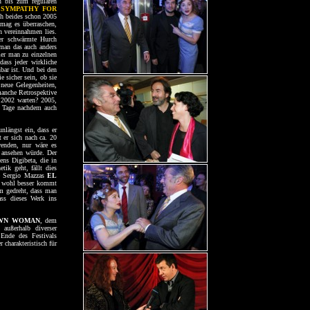
 bis zum regulären
r
SYMPATHY FOR
ch beides schon 2005
 mag es überraschen,
vereinnahmen lies.
mer schwärmte Hurch
man das auch anders
er man zu einzelnen
dass jeder wirkliche
bar ist. Und bei den
 sicher sein, ob sie
neue Gelegenheiten,
manche Retrospektive
2002 warten? 2005,
e Tage nachdem auch
nlängst ein, dass er
 er sich nach ca. 20
wenden, nur wäre es
 ansehen würde. Der
ens Digibeta, die in
tik geht, fällt dies
ie Sergio Mazzas
EL
en wohl besser kommt
em gedreht, dass man
ass dieses Werk ins
OWN WOMAN
, dem
außerhalb diverser
Ende des Festivals
 charakteristisch für