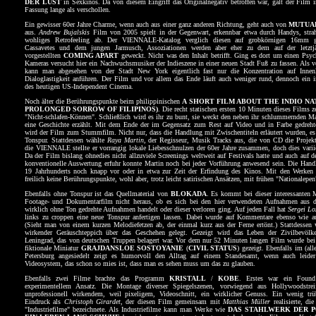
DER LUST
in Sexkinos. Da von diesem Eingriff das Originalnegativ betroffen war, galt der Film i
Fassung lange als verschollen.
Ein gewisser 60er Jahre Charme, wenn auch aus einer ganz anderen Richtung, geht auch von
MUTUAL
aus.
Andrew Bujalskis
Film von 2005 spielt in der Gegenwart, erkennbar etwa durch Handys, strah
wohliges Retrofeeling ab. Der VIENNALE-Katalog verglich diesen auf grobkörnigen 16mm 
Cassavetes und dem jungen Jarmusch, Assoziationen werden aber eher zu dem auf der letz
vorgestellten
COMING APART
geweckt. Nicht was den Inhalt betrifft. Ging es dort um einen Psych
Kameras versucht hier ein Nachwuchsmusiker der Indieszene in einer neuen Stadt Fuß zu fassen. Als 
kann man abgesehen von der Stadt New York eigentlich fast nur die Konzentration auf Innenl
Dialoglastigkeit anführen. Der Film und vor allem das Ende läuft auch weniger rund, dennoch ein int
des heutigen US-Independent Cinema.
Noch älter die Berührungspunkte beim philippinischen
A SHORT FILM ABOUT THE INDIO NA
PROLONGED SORROW OF FILIPINOS)
. Die recht statischen ersten 10 Minuten dieses Films 
"Nicht-schlafen-Können". Schließlich wird es ihr zu bunt, sie weckt den neben ihr schlummernden Ma
eine Geschichte erzählt. Mit dem Ende der im Gegensatz zum Rest auf Video und in Farbe gedre
wird der Film zum Stummfilm. Nicht nur, dass die Handlung mit Zwischentiteln erläutert wurden, es 
Tonspur. Stattdessen wählte
Raya Martin
, der Regisseur, Musik Tracks aus, die von CD die Projekt
die VIENNALE stellte er vorrangig lokale Liebesschnulzen der 60er Jahre zusammen, doch dies variie
Da der Film bislang ohnedies nicht allzuviele Screenings weltweit auf Festivals hatte und auch auf d
konventionelle Auswertung erfuhr konnte Martin noch bei jeder Vorführung anwesend sein. Die Hand
19 Jahrhunderts noch knapp vor oder in etwa zur Zeit der Erfindung des Kinos. Mit den Werken 
freilich keine Berührungspunkte, wohl aber, trotz leicht satirischen Ansätzen, mit frühen "Nationalepen
Ebenfalls ohne Tonspur ist das Quellmaterial von
BLOKADA
. Es kommt bei dieser interessanten
Footage- und Dokumentarfilm nicht heraus, ob es sich bei den hier verwendeten Aufnahmen aus 
wirklich ohne Ton gedrehte Aufnahmen handelt oder dieser verloren ging. Auf jeden Fall hat
Sergei Lo
links zu croppen eine neue Tonspur anfertigen lassen. Dabei wurde auf Kommentare ebenso wie au
(Sieht man von einem kurzen Melodiefetzen ab, der einmal kurz aus der Ferne ertönt.) Stattdessen w
wirkender Geräuschteppich über das Geschehen gelegt. Gezeigt wird das Leben der Zivilbevöl
Leningrad, das von deutschen Truppen belagert war. Vor dem nur 52 Minuten langen Film wurde b
fiktionale Miniatur
GRAJDANSLOE SOSTOYANIE
(
CIVIL STATUS
) gezeigt. Ebenfalls im (all
Petersburg angesiedelt zeigt es humorvoll den Alltag auf einem Standesamt, wenn auch leide
Videosystem, das schon so mies ist, dass man es sehen muss um das zu glauben.
Ebenfalls zwei Filme brachte das Programm
KRISTALL
/
KOBE
. Erstes war ein Found
experimentellem Ansatz. Die Montage diverser Spiegelszenen, vorwiegend aus Hollywoodstreif
unprofessionell wirkendem, weil pixeligem, Videoschnitt, ein wirklicher Genuss. Ein wenig trü
Eindruck als
Christoph Girardet
, der diesen Film gemeinsam mit
Matthias Müller
realisierte, die
"Industriefilme" bezeichnete. Als Industriefilme kann man Werke wie
DAS STAHLWERK DER 