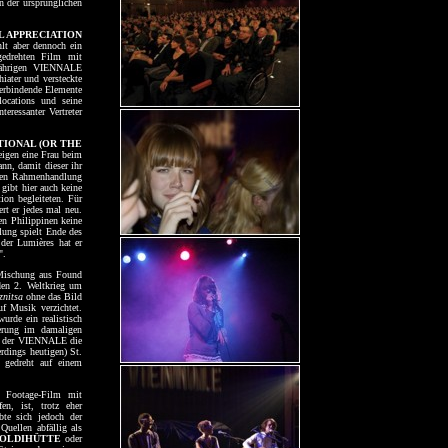
n der ursprünglichen
 APPRECIATION
lt aber dennoch ein
gedrehten Film mit
tjährigen VIENNALE
iater und versteckte
verbindende Elemente
ocations und seine
eressanter Vertreter
TIONAL (OR THE
zeigen eine Frau beim
nn, damit dieser ihr
hten Rahmenhandlung
gibt hier auch keine
ion begleiteten. Für
rt er jedes mal neu.
en Philippinen keine
lung spielt Ende des
der Lumières hat er
".
 Mischung aus Found
den 2. Weltkrieg um
znitsa
ohne das Bild
f Musik verzichtet.
urde ein realistisch
kerung im damaligen
ei der VIENNALE die
erdings heutigen) St.
r gedreht auf einem
 Footage-Film mit
en, ist, trotz eher
bte sich jedoch der
 Quellen abfällig als
POLDIHÜTTE
oder