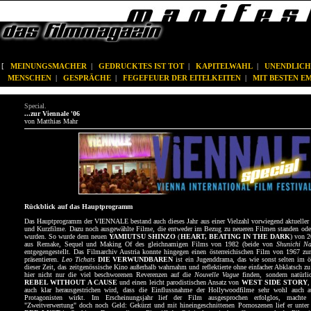
[
MEINUNGSMACHER
|
GEDRUCKTES IST TOT
|
KAPITELWAHL
|
UNENDLICH
MENSCHEN
|
GESPRÄCHE
|
FEGEFEUER DER EITELKEITEN
|
MIT BESTEN 
Special.
...zur Viennale '06
von Matthias Mahr
Rückblick auf das Hauptprogramm
Das Hauptprogramm der VIENNALE bestand auch dieses Jahr aus einer Vielzahl vorwiegend aktueller
und Kurzfilme. Dazu noch ausgewählte Filme, die entweder im Bezug zu neueren Filmen standen ode
wurden. So wurde dem neuen
YAMIUTSU SHINZO
(
HEART, BEATING IN THE DARK
) von 
aus Remake, Sequel und Making Of des gleichnamigen Films von 1982 (beide von
Shunichi Na
entgegengestellt. Das Filmarchiv Austria konnte hingegen einen österreichischen Film von 1967 z
präsentieren.
Leo Tichats
DIE VERWUNDBAREN
ist ein Jugenddrama, das wie sonst selten im ö
dieser Zeit, das zeitgenössische Kino außerhalb wahrnahm und reflektierte ohne einfacher Abklatsch zu
hier nicht nur die viel beschworenen Reverenzen auf die
Nouvelle Vague
finden, sondern natürl
REBEL WITHOUT A CAUSE
und einen leicht parodistischen Ansatz von
WEST SIDE STORY
,
auch klar herausgestrichen wird, dass die Einflussnahme der Hollywoodfilme sehr wohl auch a
Protagonisten wirkt. Im Erscheinungsjahr lief der Film ausgesprochen erfolglos, machte
"Zweitverwertung" doch noch Geld: Gekürzt und mit hineingeschnittenen Pornoszenen lief er unte