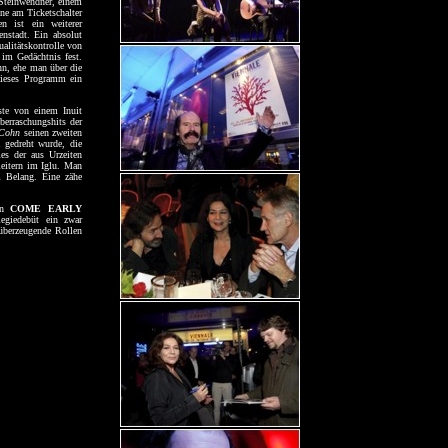
Steinwendner, einem
ne am Ticketschalter
n ist ein weiterer
enstadt. Ein absolut
ualitätskontrolle von
h im Gedächtnis fest.
n, ehe man über die
 dieses Programm ein
ste von einem Inuit
berraschungshits der
Cohn
seinen zweiten
 gedreht wurde, die
es der aus Urzeiten
leitern im Iglu. Man
m Belang. Eine zähe
gen
COME EARLY
egiedebüt ein zwar
überzeugende Rollen