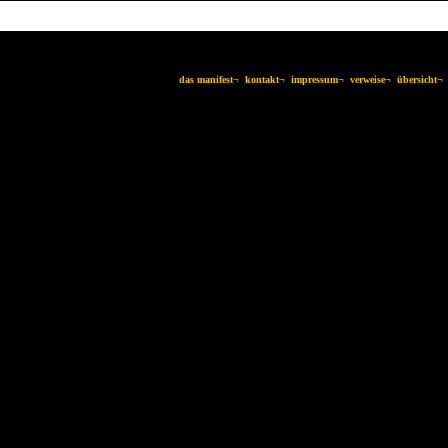
das manifest
¬
kontakt
¬
impressum
¬
verweise
¬
übersicht
¬