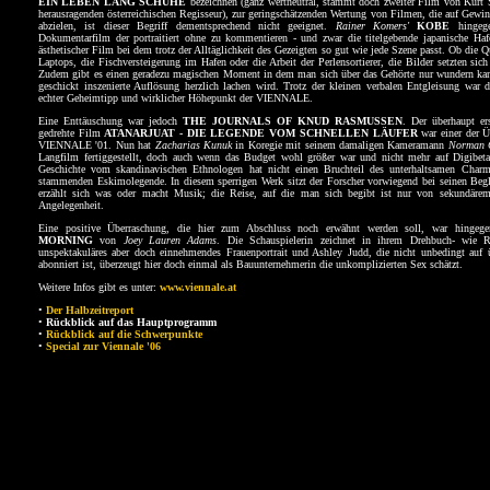
EIN LEBEN LANG SCHUHE
bezeichnen (ganz wertneutral, stammt doch zweiter Film von Kurt 
herausragenden österreichischen Regisseur), zur geringschätzenden Wertung von Filmen, die auf Gewin
abzielen, ist dieser Begriff dementsprechend nicht geeignet.
Rainer Komers'
KOBE
hingege
Dokumentarfilm der portraitiert ohne zu kommentieren - und zwar die titelgebende japanische Haf
ästhetischer Film bei dem trotz der Alltäglichkeit des Gezeigten so gut wie jede Szene passt. Ob die Q
Laptops, die Fischversteigerung im Hafen oder die Arbeit der Perlensortierer, die Bilder setzten sic
Zudem gibt es einen geradezu magischen Moment in dem man sich über das Gehörte nur wundern kan
geschickt inszenierte Auflösung herzlich lachen wird. Trotz der kleinen verbalen Entgleisung war
echter Geheimtipp und wirklicher Höhepunkt der VIENNALE.
Eine Enttäuschung war jedoch
THE JOURNALS OF KNUD RASMUSSEN
. Der überhaupt er
gedrehte Film
ATANARJUAT - DIE LEGENDE VOM SCHNELLEN LÄUFER
war einer der Ü
VIENNALE '01. Nun hat
Zacharias Kunuk
in Koregie mit seinem damaligen Kameramann
Norman 
Langfilm fertiggestellt, doch auch wenn das Budget wohl größer war und nicht mehr auf Digibeta
Geschichte vom skandinavischen Ethnologen hat nicht einen Bruchteil des unterhaltsamen Charm
stammenden Eskimolegende. In diesem sperrigen Werk sitzt der Forscher vorwiegend bei seinen Beg
erzählt sich was oder macht Musik; die Reise, auf die man sich begibt ist nur von sekundäre
Angelegenheit.
Eine positive Überraschung, die hier zum Abschluss noch erwähnt werden soll, war hinge
MORNING
von
Joey Lauren Adams
. Die Schauspielerin zeichnet in ihrem Drehbuch- wie R
unspektakuläres aber doch einnehmendes Frauenportrait und Ashley Judd, die nicht unbedingt auf 
abonniert ist, überzeugt hier doch einmal als Bauunternehmerin die unkomplizierten Sex schätzt.
Weitere Infos gibt es unter:
www.viennale.at
•
Der Halbzeitreport
•
Rückblick auf das Hauptprogramm
•
Rückblick auf die Schwerpunkte
•
Special zur Viennale '06