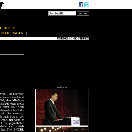
E TIEFEN
EMPFEHLUNGEN
]
→
UNENDLICHE TIEFEN
Eindrücke.
 Spiel-, Dokumentar-
r neu wiederentdeckt
2005, einer Mischung
gasaki
) eben dieses
um ersten Mal wieder
sterreichischen Film
 sein. So lassen sich
ich auch Spuren von
 wobei hier natürlich
uf die jugendlichen
 dann aber mittels
r dem Titel
ENGEL