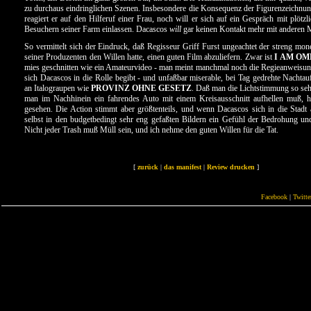
zu durchaus eindringlichen Szenen. Insbesondere die Konsequenz der Figurenzeichnun
reagiert er auf den Hilferuf einer Frau, noch will er sich auf ein Gespräch mit plötz
Besuchern seiner Farm einlassen. Dacascos
will
gar keinen Kontakt mehr mit anderen 
So vermittelt sich der Eindruck, daß Regisseur Griff Furst ungeachtet der streng mon
seiner Produzenten den Willen hatte, einen guten Film abzuliefern. Zwar ist
I AM O
mies geschnitten wie ein Amateurvideo - man meint manchmal noch die Regieanweisu
sich Dacascos in die Rolle begibt - und unfaßbar miserable, bei Tag gedrehte Nachta
an Italograupen wie
PROVINZ OHNE GESETZ
. Daß man die Lichtstimmung so seh
man im Nachhinein ein fahrendes Auto mit einem Kreisausschnitt aufhellen muß, h
gesehen. Die Action stimmt aber größtenteils, und wenn Dacascos sich in die Stad
selbst in den budgetbedingt sehr eng gefaßten Bildern ein Gefühl der Bedrohung un
Nicht jeder Trash muß Müll sein, und ich nehme den guten Willen für die Tat.
[
zurück
|
das manifest
|
Review drucken
]
Facebook
|
Twitte