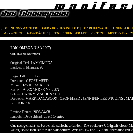
[
MEINUNGSMACHER
|
GEDRUCKTES IST TOT
|
KAPITELWAHL
|
UNENDLICH
MENSCHEN
|
GESPRÄCHE
|
FEGEFEUER DER EITELKEITEN
|
MIT BESTEN 
I AM OMEGA
(USA 2007)
von Hasko Baumann
Original Titel.
I AM OMEGA
Laufzeit in Minuten.
90
Regie.
GRIFF FURST
Drehbuch.
GEOFF MEED
Musik.
DAVID RAIKLEN
Kamera.
ALEXANDER YELLEN
Schnitt.
DANNY MALDONADO
Darsteller.
MARK DACASCOS . GEOF MEED . JENNIFER LEE WIGGINS . M
BOLTON u.a.
Review Datum.
2008-04-08
Kinostart Deutschland.
direct-to-video
Gut nachgemacht ist besser als schlecht erfunden. Die streitbare Gültigkeit dieser 
lassen, sollte man sie für die wunderbare Welt des B- und C-Films überhaupt erst 