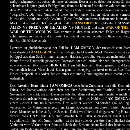
Billig
nachgemacht ist besser als
teuer
erfunden. Besser ist es dabei vor allem für di
schamlosen Kopien großer Erfolgsfilme, denn mit kleinem Produktionsvolumen und ir
dem Vorbild ähnlichen Titeln nähert man sich dem naiven Videothekenzuschauer u
"vergreifen". Die neue Nummer 1 dieser in den letzten Jahren leider etwas vernac
Kunst des Ideenklaus heißt Asylum. Diese Produktionsfirma bedient mit Kleinst
Markt und erfreut durch Dreistigkeit: Statt
TRANSFORMERS
gibt's die
TRANSM
ALIEN VS PREDATOR
halt
ALIEN VS HUNTER
und statt
WAR OF THE
WAR OF THE WORLDS
. Das erinnert in den mittelschweren Fällen an Roge
schlimmeren an Troma, und im besten Fall wähnt man sich wieder im Italien der 80e
der Rip-Off Meisterschaft.
Letzteres ist glücklicherweise der Fall bei
I AM OMEGA
, der ruckzuck zum Start
Blockbusters
I AM LEGEND
auf die Piste geschickt wurde. Mark Dacascos, einst vie
Knüppel aus dem Sack im internationalen Haudraufgeschäft, wurde als mehr oder mi
Name für die Hauptrolle gewonnen. Dacascos hat sich letzthin als wild überagierend
amerikanischen Kochshow
IRON CHEF
ein bißchen zum Horst gemacht und kaspe
vermeintlich letzter Mensch auf Erden ganz in der
trying too hard to be serious
-Tra
Bruce Campbell. Als Anker für ein äußerst dünnes Handlungskonstrukt macht er si
ordentlich.
Das "kreative Team" hinter
I AM OMEGA
setzt beim Zuschauer keck die Kenntnis
Films, der Romanvorlage oder eben der alten Verfilmung mit Charlton Heston v
Sekunde wird erklärt, warum Dacascos offenbar allein auf unserem Planeten wandelt. 
verbietet die urbane Festung seines großen Vorbilds - der Held von
I AM OMEGA
v
einem kleinen Haus im Nirgendwo. Dort wird er wieder und wieder, egal ob Tag
verseuchten Ex-Menschen angegriffen. Längst abgegessen von diesem tristen Dasein,
fiesen Monster recht beiläufig ins Jenseits. Dabei wird hier und da ganz zünftig Herz
verteilt. Was
I AM OMEGA
aber tatsächlich in Teilen interessanter macht als de
stromlinienförmige Will Smith-Knaller, ist die fast vollends gestörte Persönlichkeit d
Verbittert vom Verlust seiner Frau und dank der Einsamkeit am Rand des Irrsinns, ha
Töten, am Besten im ganz großen Stil, im Sinn. Die Halluzinationen, die ihn quälen, v