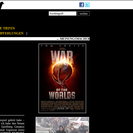
E TIEFEN
EMPFEHLUNGEN
]
→
MEINUNGSMACHER
rspiel gehört habe –
, ich habe den Neuen
n Spielberg. Genauso
ener Superstar (trotz