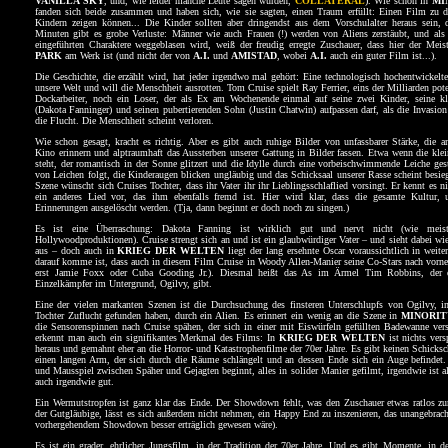
VANILLA SKY
, und, wie leider manche Leute sagen würden,
COLLATERAL
). Wie schon in
MI
fanden sich beide zusammen und haben sich, wie sie sagten, einen Traum erfüllt: Einen Film zu d
Kindern zeigen können... Die Kinder sollten aber dringendst aus dem Vorschulalter heraus sein,
Minuten gibt es grobe Verluste: Männer wie auch Frauen (!) werden von Aliens zerstäubt, und als
eingeführten Charaktere weggeblasen wird, weiß der freudig erregte Zuschauer, dass hier der Mei
PARK
am Werk ist (und nicht der von
A.I.
und
AMISTAD
, wobei
A.I.
auch ein guter Film ist...).
Die Geschichte, die erzählt wird, hat jeder irgendwo mal gehört: Eine technologisch hochentwickel
unsere Welt und will die Menschheit ausrotten. Tom Cruise spielt Ray Ferrier, eins der Milliarden poten
Dockarbeiter, noch ein Loser, der als Ex am Wochenende einmal auf seine zwei Kinder, seine kl
(Dakota Fanninger) und seinen pubertierenden Sohn (Justin Chatwin) aufpassen darf, als die Invasion
die Flucht. Die Menschheit scheint verloren.
Wie schon gesagt, kracht es richtig. Aber es gibt auch ruhige Bilder von unfassbarer Stärke, die an
Kino erinnern und alptraumhaft das Aussterben unserer Gattung in Bilder fassen. Etwa wenn die kle
steht, der romantisch in der Sonne glitzert und die Idylle durch eine vorbeischwimmende Leiche ges
von Leichen folgt, die Kinderaugen blicken ungläubig und das Schicksaal unserer Rasse scheint besieg
Szene wünscht sich Cruises Tochter, dass ihr Vater ihr ihr Lieblingsschlaflied vorsingt. Er kennt es n
ein anderes Lied vor, das ihm ebenfalls fremd ist. Hier wird klar, dass die gesamte Kultur, 
Erinnerungen ausgelöscht werden. (Tja, dann beginnt er doch noch zu singen.)
Es ist eine Überraschung: Dakota Fanning ist wirklich gut und nervt nicht (wie meis
Hollywoodproduktionen). Cruise strengt sich an und ist ein glaubwürdiger Vater – und sieht dabei wi
aus – doch auch in
KRIEG DER WELTEN
liegt der lang ersehnte Oscar voraussichtlich in weite
darauf komme ist, dass auch in diesem Film Cruise in Woody Allen-Manier seine Co-Stars nach vorne b
erst Jamie Foxx oder Cuba Gooding Jr.). Diesmal heißt das As im Ärmel Tim Robbins, der d
Einzelkämpfer im Untergrund, Ogilvy, gibt.
Eine der vielen markanten Szenen ist die Durchsuchung des finsteren Unterschlupfs von Ogilvy, i
Tochter Zuflucht gefunden haben, durch ein Alien. Es erinnert ein wenig an die Szene in
MINORIT
die Sensorenspinnen nach Cruise spähen, der sich in einer mit Eiswürfeln gefüllten Badewanne vers
erkennt man auch ein signifikantes Merkmal des Films: In
KRIEG DER WELTEN
ist nichts vers
heraus und gemahnt eher an die Horror- und Katastrophenfilme der 70er Jahre. Es gibt keinen Schicksc
einen langen Arm, der sich durch die Räume schlängelt und an dessen Ende sich ein Auge befindet.
und Mausspiel zwischen Späher und Gejagten beginnt, alles in solider Manier gefilmt, irgendwie ist a
auch irgendwie gut.
Ein Wermutstropfen ist ganz klar das Ende. Der Showdown fehlt, was den Zuschauer etwas ratlos zur
der Gutgläubige, lässt es sich außerdem nicht nehmen, ein Happy End zu inszenieren, das unangebracht
vorhergehendem Showdown besser erträglich gewesen wäre).
Es ist ein grader, ehrlicher Jungsfilm, in der Tradition der 70er Jahre. Und es gibt Momente, in de