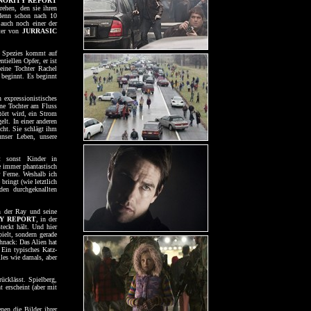
NORITY REPORT
rehen, den sie ihren
 denn schon nach 10
 auch noch einer der
ster von
JURRASIC
te Spezies kommt auf
tiellen Opfer, er ist
eine Tochter Rachel
 beginnt. Es beginnt
 expressionistisches
ine Tochter am Fluss
tört wird, ein Strom
elt. In einer anderen
icht. Sie schlägt ihm
unser Leben, unsere
t sonst Kinder in
e immer phantastisch
r Ferne. Weshalb ich
ringt (wie letztlich
en durchgeknallten
n der Ray und seine
Y REPORT
, in der
teckt hält. Und hier
pielt, sondern gerade
hnack: Das Alien hat
 Ein typisches Katz-
lles wie damals, aber
ücklässt. Spielberg,
 erscheint (aber mit
nen die Bilder ihrer