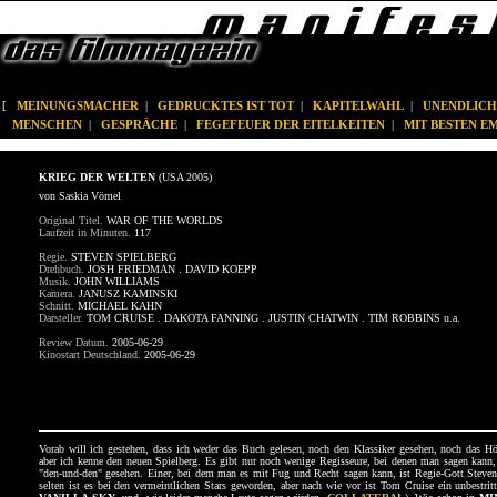
[
MEINUNGSMACHER
|
GEDRUCKTES IST TOT
|
KAPITELWAHL
|
UNENDLICH
MENSCHEN
|
GESPRÄCHE
|
FEGEFEUER DER EITELKEITEN
|
MIT BESTEN 
KRIEG DER WELTEN
(USA 2005)
von Saskia Vömel
Original Titel.
WAR OF THE WORLDS
Laufzeit in Minuten.
117
Regie.
STEVEN SPIELBERG
Drehbuch.
JOSH FRIEDMAN . DAVID KOEPP
Musik.
JOHN WILLIAMS
Kamera.
JANUSZ KAMINSKI
Schnitt.
MICHAEL KAHN
Darsteller.
TOM CRUISE . DAKOTA FANNING . JUSTIN CHATWIN . TIM ROBBINS u.a.
Review Datum.
2005-06-29
Kinostart Deutschland.
2005-06-29
Vorab will ich gestehen, dass ich weder das Buch gelesen, noch den Klassiker gesehen, noch das Hö
aber ich kenne den neuen Spielberg. Es gibt nur noch wenige Regisseure, bei denen man sagen kann
"den-und-den" gesehen. Einer, bei dem man es mit Fug und Recht sagen kann, ist Regie-Gott Steve
selten ist es bei den vermeintlichen Stars geworden, aber nach wie vor ist Tom Cruise ein unbestritt