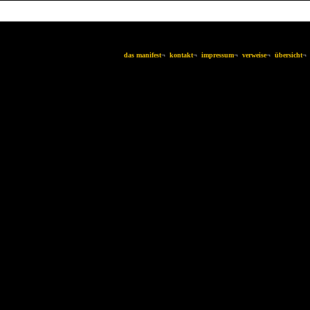
das manifest
¬
kontakt
¬
impressum
¬
verweise
¬
übersicht
¬