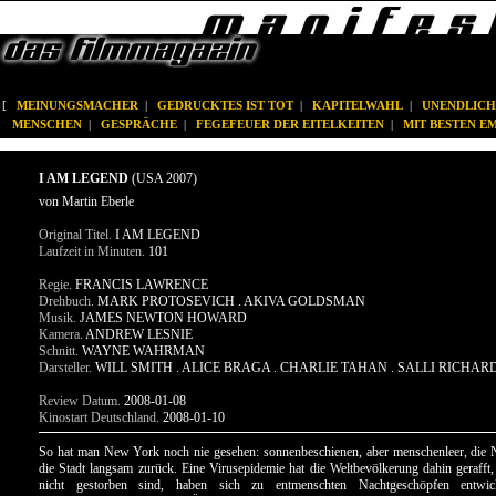
[
MEINUNGSMACHER
|
GEDRUCKTES IST TOT
|
KAPITELWAHL
|
UNENDLICH
MENSCHEN
|
GESPRÄCHE
|
FEGEFEUER DER EITELKEITEN
|
MIT BESTEN 
I AM LEGEND
(USA 2007)
von Martin Eberle
Original Titel.
I AM LEGEND
Laufzeit in Minuten.
101
Regie.
FRANCIS LAWRENCE
Drehbuch.
MARK PROTOSEVICH . AKIVA GOLDSMAN
Musik.
JAMES NEWTON HOWARD
Kamera.
ANDREW LESNIE
Schnitt.
WAYNE WAHRMAN
Darsteller.
WILL SMITH . ALICE BRAGA . CHARLIE TAHAN . SALLI RICHARD
Review Datum.
2008-01-08
Kinostart Deutschland.
2008-01-10
So hat man New York noch nie gesehen: sonnenbeschienen, aber menschenleer, die N
die Stadt langsam zurück. Eine Virusepidemie hat die Weltbevölkerung dahin gerafft,
nicht gestorben sind, haben sich zu entmenschten Nachtgeschöpfen entwicke