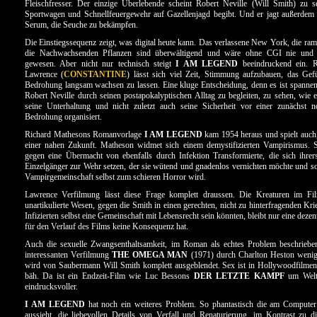
Fleischfresser. Der einzige Überlebende scheint Robert Neville (Will Smith) zu s
Sportwagen und Schnellfeuergewehr auf Gazellenjagd begibt. Und er jagt außerdem
Serum, die Seuche zu bekämpfen.
Die Einstiegssequenz zeigt, was digital heute kann. Das verlassene New York, die ra
die Nachwachsenden Pflanzen sind überwältigend und wäre ohne CGI nie und
gewesen. Aber nicht nur technisch steigt
I AM LEGEND
beeindruckend ein. R
Lawrence (
CONSTANTINE
) lässt sich viel Zeit, Stimmung aufzubauen, das Gefü
Bedrohung langsam wachsen zu lassen. Eine kluge Entscheidung, denn es ist spannen
Robert Neville durch seinen postapokalyptischen Alltag zu begleiten, zu sehen, wie 
seine Unterhaltung und nicht zuletzt auch seine Sicherheit vor einer zunächst 
Bedrohung organisiert.
Richard Mathesons Romanvorlage
I AM LEGEND
kam 1954 heraus und spielt auch,
einer nahen Zukunft. Matheson widmet sich einem demystifizierten Vampirismus. 
gegen eine Übermacht von ebenfalls durch Infektion Transformierte, die sich ihrer
Einzelgänger zur Wehr setzen, der sie wütend und gnadenlos vernichten möchte und so
Vampirgemeinschaft selbst zum schieren Horror wird.
Lawrence Verfilmung lässt diese Frage komplett draussen. Die Kreaturen im Fi
unartikulierte Wesen, gegen die Smith in einen gerechten, nicht zu hinterfragenden Kri
Infizierten selbst eine Gemeinschaft mit Lebensrecht sein könnten, bleibt nur eine deze
für den Verlauf des Films keine Konsequenz hat.
Auch die sexuelle Zwangsenthaltsamkeit, im Roman als echtes Problem beschrieben,
interessanten Verfilmung
THE OMEGA MAN
(1971) durch Charlton Heston wenigs
wird von Saubermann Will Smith komplett ausgeblendet. Sex ist in Hollywoodfilmen
bäh. Da ist ein Endzeit-Film wie Luc Bessons
DER LETZTE KAMPF
um Welte
eindrucksvoller.
I AM LEGEND
hat noch ein weiteres Problem. So phantastisch die am Computer 
aussieht, die liebevollen Details von Verfall und Renaturierung, im Kontrast zu d