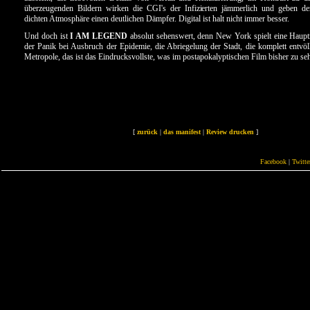
überzeugenden Bildern wirken die CGI's der Infizierten jämmerlich und geben de
dichten Atmosphäre einen deutlichen Dämpfer. Digital ist halt nicht immer besser.
Und doch ist
I AM LEGEND
absolut sehenswert, denn New York spielt eine Haupt
der Panik bei Ausbruch der Epidemie, die Abriegelung der Stadt, die komplett entvölk
Metropole, das ist das Eindrucksvollste, was im postapokalyptischen Film bisher zu se
[
zurück
|
das manifest
|
Review drucken
]
Facebook
|
Twitte