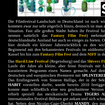
Die Filmfestival-Landschaft in Deutschland ist nach wie
kommen zwar nur sehr zögerlich hinzu, dennoch ist man a
Situation. Fast alle großen Städte haben ihr Festival 
nennen natürlich das
Fantasy Film Fest
) mehrma
deutschlandnahe Ausland hat auch so einiges zu bieten. O
hier deshalb ein kleiner Jahresrückblick zu den wich
Beginnend mit den bekanntesten Festivals im süddeuts
Kassel bis hin zum
Fantasy Film Fest
und dem
NIFF
in d
Das
Hard:Line Festival
(Regensburg) und das
Shivers Fi
Laufe der Jahre als kleine, aber feine Festivals mit f
kuratiertem Programm einen Namen gemacht. Auf d
deutschen und europäischen Premieren mit
SPLINTERE
Das Erstlingswerk von Simeon Halliga, der in der Sekt
HABIT
vorstellen durfte, wurde bereits 2010 fertigg
konnte man schließlich eine neu geschnittene Version
erhielt speziell das mexikanische Drama
TIGERS A
internationalen Festival-Bühnen gut ankam und sich schne
hat. Neben dem Nicolas-Cage-Überhit
MANDY
, den ma