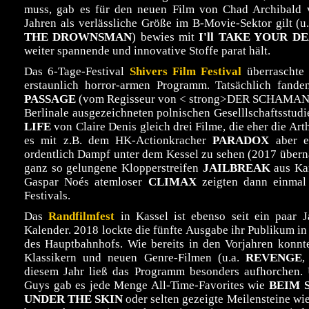
muss, gab es für den neuen Film von Chad Archibald vi
Jahren als verlässliche Größe im B-Movie-Sektor gilt (u.
THE DROWNSMAN
) bewies mit
I'll TAKE YOUR D
weiter spannende und innovative Stoffe parat hält.
Das 6-Tage-Festival
Shivers Film Festival
überraschte 
erstaunlich horror-armen Programm. Tatsächlich fand
PASSAGE
(vom Regisseur von < strong>DER SCHAMAN
Berlinale ausgezeichneten polnischen Geselllschaftsstud
LIFE
von Claire Denis gleich drei Filme, die eher die A
es mit z.B. dem HK-Actionkracher
PARADOX
aber eb
ordentlich Dampf unter dem Kessel zu sehen (2017 überna
ganz so gelungene Klopperstreifen
JAILBREAK
aus Kam
Gaspar Noés atemloser
CLIMAX
zeigten dann einmal 
Festivals.
Das
Randfilmfest
in Kassel ist ebenso seit ein paar J
Kalender. 2018 lockte die fünfte Ausgabe ihr Publikum in
des Hauptbahnhofs. Wie bereits in den Vorjahren konnt
Klassikern und neuen Genre-Filmen (u.a.
REVENGE
diesem Jahr ließ das Programm besonders aufhorchen. 
Guys gab es jede Menge All-Time-Favorites wie
BEIM 
UNDER THE SKIN
oder selten gezeigte Meilensteine wi