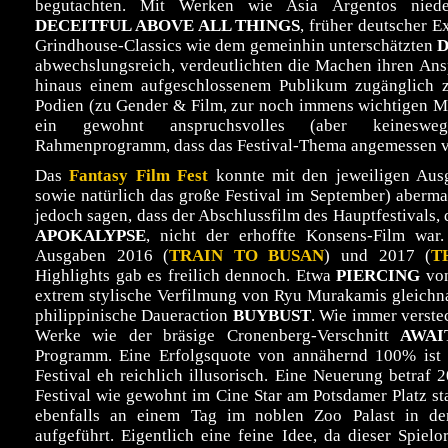
begutachten. Mit Werken wie Asia Argentos nied
DECEITFUL ABOVE ALL THINGS
, früher deutscher E
Grindhouse-Classics wie dem gemeinhin unterschätzten
D
abwechslungsreich, verdeutlichten die Machen ihren An
hinaus einem aufgeschlossenem Publikum zugänglich z
Podien (zu Gender & Film, zur noch immens wichtigen Me
ein gewohnt anspruchsvolles (aber keineswegs 
Rahmenprogramm, dass das Festival-Thema angemessen vie
Das
Fantasy Film Fest
konnte mit den jeweiligen Ausg
sowie natürlich das große Festival im September) aberm
jedoch sagen, dass der Abschlussfilm des Hauptfestivals
APOKALYPSE
, nicht der erhoffte Konsens-Film war
Ausgaben 2016 (
TRAIN TO BUSAN
) und 2017 (
T
Highlights gab es freilich dennoch. Etwa
PIERCING
von
extrem stylische Verfilmung von Ryu Murakamis gleich
philippinische Daueraction
BUYBUST
. Wie immer verste
Werke wie der bräsige Cronenberg-Verschnitt
AWAI
Programm. Eine Erfolgsquote von annähernd 100% ist 
Festival eh reichlich illusorisch. Eine Neuerung betraf 2
Festival wie gewohnt im Cine Star am Potsdamer Platz sta
ebenfalls an einem Tag im noblen Zoo Palast in 
aufgeführt. Eigentlich eine feine Idee, da dieser Spiel