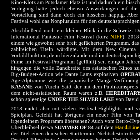
Kino-Klotz am Potsdamer Platz ist und dadurch ein bissc
Verlegung hatte jedoch ebenso Auswirkungen auf die 
Vorstellung sind dann doch ein bisschen happig. Aber
Festival wohl das Nonplusultra für den deutschsprachige
Abschließend noch ein kleiner Blick in die Schweiz. Do
International Fantastic Film Festival (kurz
NIFF
). 2018
einem wie gewohnt sehr breit gefächerten Programm, das 
zahlreichen Titeln würdigte. Mit dem New Cinema
Vorbildfunktion, denn hierzulande und im deutschsprachig
Filme im Festival-Programm (gefühlt) seit einigen Jahre
hingegen die volle Bandbreite des asiatischen Kinos zu
Big-Budget-Action wie Dante Lams explosiven
OPERAT
Age-Alpträume wie die japanische Manga-Verfilmun
KASANE
von Yûichi Satô, der mit dem Publikumspreis 
dem nicht-asiatischen Raum waren z.B.
HEREDITARY
schön spleenige
UNDER THE SILVER LAKE
von David 
2018 endet also mit vielen Festival-Highlights und v
Spielplan. Gefehlt hat übrigens ein neuer Film von T
irgendeinem Programm übersehen? Auch vom Retro-Hype 
Überbleibsel (etwa
SUMMER OF 84
auf dem
Hard:Line 
der Titel einen deutschen Starttermin. Nichtsdestotrotz 
Festival-Filme trotz Auszeichnungen keinen Verleih fin