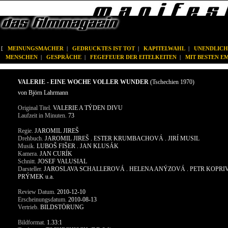
[
MEINUNGSMACHER
|
GEDRUCKTES IST TOT
|
KAPITELWAHL
|
UNENDLICH
MENSCHEN
|
GESPRÄCHE
|
FEGEFEUER DER EITELKEITEN
|
MIT BESTEN 
VALERIE - EINE WOCHE VOLLER WUNDER
(Tschechien 1970)
von Björn Lahrmann
Original Titel.
VALERIE A TÝDEN DIVU
Laufzeit in Minuten.
73
Regie.
JAROMIL JIREŠ
Drehbuch.
JAROMIL JIREŠ . ESTER KRUMBACHOVÁ . JIRÍ MUSIL
Musik.
LUBOŠ FIŠER . JAN KLUSÁK
Kamera.
JAN CURÍK
Schnitt.
JOSEF VALUSIAL
Darsteller.
JAROSLAVA SCHALLEROVÁ . HELENA ANÝZOVÁ . PETR KOPRIVA 
PRÝMEK u.a.
Review Datum.
2010-12-10
Erscheinungsdatum.
2010-08-13
Vertrieb.
BILDSTÖRUNG
Bildformat.
1.33:1