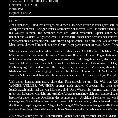
Tonformat.
TSCHECHISCH (DD 2.0)
Untertitel.
DEUTSCH
Norm.
PAL
Regional Code.
2
FILM.
Am Diaphanen, Halbdurchsichtigen hat dieser Film einen echten Narren gefressen. 
Vorspann sieht man Titelfigur Valerie (Jaroslava Schallerová) sich ihr spektakuläres 
ins Gesicht bürsten, mit Strähnen sich den Mund verdecken. Später dann: we
hauchdünne Schleier, aufgescheuchte Hühnerfedern. Nebel über herbstlichen Felder
Unschärfebereich zerschmelzen. Und überall Spinnweben, als wäre eine Zuckerwattef
Man kommt diesem Film nicht auf den Grund, nicht ganz, immer ist etwas Zartes, Fein
Wie kann man dennoch erzählen, was vor sich geht? Als Märchen, vielleicht. "E
böhmisches Dorf, da lebte die Waise Valerie mit ihrer Großmutter. Tugendhaft war
wollte niemandem ein Arges. In ihrem dreizehntem Jahr begab es sich, dass ein Bl
Valeries Kleidchen zur Erde fiel, worauf drei Männer in ihr Leben traten: Orlík,
Nachbarsjunge, der Valerie von Herzen gut war; Gracian, ein Missionar, dem bei
Mädchen das Christliche verging; zuletzt ein furchtbarer Dämon, den alle Welt nur den
Valeries Schönheit und Jugend entbrannte zwischen diesen Dreien ein heftiger Kampf..
Viel weiter kommt man nicht, ohne dem Film unrecht zu tun. Die Welt von
VA
WOCHE VOLLER WUNDER
operiert nach eigenen Gesetzen, die nicht di
Schlüssigkeit, nicht mal die von Märchen, sind. Dass Wasser hier brennen kann, Tot
unter den Lebenden wandeln und ordinäre Alltagsgegenstände sich zum Zauberding u
beschreibt dabei nur die Oberfläche des Wunderbaren. Ungleich rätselhafter ist, wie 
ausweglosen Todesfallen anhand eines bloßen Schnitts entgehen, oder unbemerkt vom 
die Kirchturmspitze gelangen. Magische Montage! Wie Valerie selbst gleitet die Kame
ewigem Fluss begriffene Welt mit kindlicher Seelenruhe, die niemals nach dem Warum f
Als Spätausläufer gern der Tschechischen Neuen Welle zugerechnet, läutet
VALERI