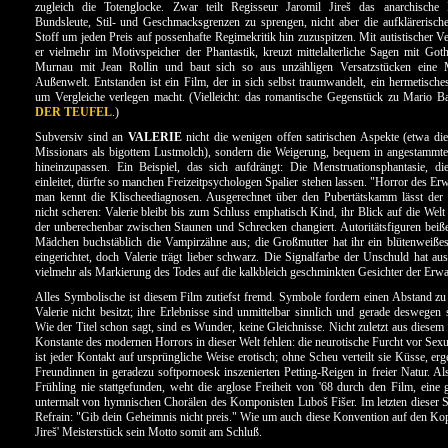
zugleich die Totenglocke. Zwar teilt Regisseur Jaromil Jireš das anarchische 
Bundsleute, Stil- und Geschmacksgrenzen zu sprengen, nicht aber die aufklärerisch
Stoff um jeden Preis auf possenhafte Regimekritik hin zuzuspitzen. Mit autistischer V
er vielmehr im Motivspeicher der Phantastik, kreuzt mittelalterliche Sagen mit Got
Murnau mit Jean Rollin und baut sich so aus unzähligen Versatzstücken eine 
Außenwelt. Entstanden ist ein Film, der in sich selbst traumwandelt, ein hermetisch
um Vergleiche verlegen macht. (Vielleicht: das romantische Gegenstück zu Mario 
DER TEUFEL
.)
Subversiv sind an
VALERIE
nicht die wenigen offen satirischen Aspekte (etwa di
Missionars als bigottem Lustmolch), sondern die Weigerung, bequem in angestammt
hineinzupassen. Ein Beispiel, das sich aufdrängt: Die Menstruationsphantasie, d
einleitet, dürfte so manchen Freizeitpsychologen Spalier stehen lassen. "Horror des E
man kennt die Klischeediagnosen. Ausgerechnet über den Pubertätskamm lässt der 
nicht scheren: Valerie bleibt bis zum Schluss emphatisch Kind, ihr Blick auf die Welt 
der unberechenbar zwischen Staunen und Schrecken changiert. Autoritätsfiguren beiß
Mädchen buchstäblich die Vampirzähne aus; die Großmutter hat ihr ein blütenweiße
eingerichtet, doch Valerie trägt lieber schwarz. Die Signalfarbe der Unschuld hat aus
vielmehr als Markierung des Todes auf die kalkbleich geschminkten Gesichter der Erw
Alles Symbolische ist diesem Film zutiefst fremd. Symbole fordern einen Abstand z
Valerie nicht besitzt; ihre Erlebnisse sind unmittelbar sinnlich und gerade deswegen 
Wie der Titel schon sagt, sind es Wunder, keine Gleichnisse. Nicht zuletzt aus diese
Konstante des modernen Horrors in dieser Welt fehlen: die neurotische Furcht vor Sexua
ist jeder Kontakt auf ursprüngliche Weise erotisch; ohne Scheu verteilt sie Küsse, erg
Freundinnen in geradezu softpornoesk inszenierten Petting-Reigen in freier Natur. Als
Frühling nie stattgefunden, weht die arglose Freiheit von '68 durch den Film, eine g
untermalt von hymnischen Chorälen des Komponisten Luboš Fišer. Im letzten dieser S
Refrain: "Gib dein Geheimnis nicht preis." Wie um auch diese Konvention auf den Kopf 
Jireš' Meisterstück sein Motto somit am Schluß.