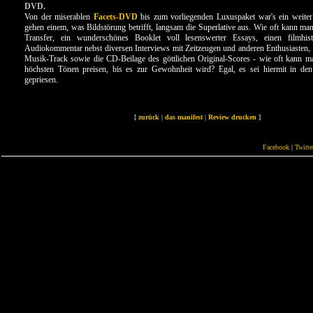
DVD.
Von der miserablen
Facets-DVD
bis zum vorliegenden Luxuspaket war's ein weite
gehen einem, was Bildstörung betrifft, langsam die Superlative aus. Wie oft kann man
Transfer, ein wunderschönes Booklet voll lesenswerter Essays, einen filmhis
Audiokommentar nebst diversen Interviews mit Zeitzeugen und anderen Enthusiasten, e
Musik-Track sowie die CD-Beilage des göttlichen Original-Scores - wie oft kann ma
höchsten Tönen preisen, bis es zur Gewohnheit wird? Egal, es sei hiermit in de
gepriesen.
[
zurück
|
das manifest
|
Review drucken
]
Facebook
|
Twitte