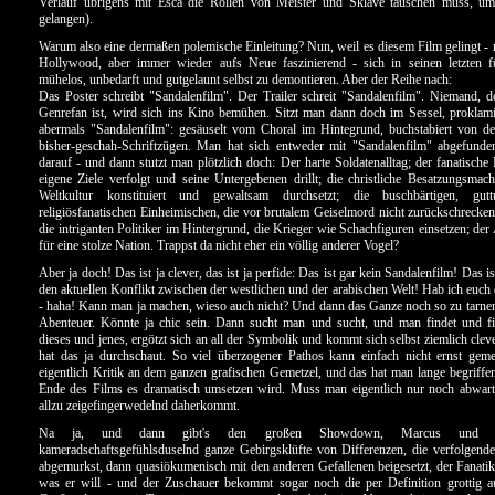
Verlauf übrigens mit Esca die Rollen von Meister und Sklave tauschen muss, um
gelangen).
Warum also eine dermaßen polemische Einleitung? Nun, weil es diesem Film gelingt - n
Hollywood, aber immer wieder aufs Neue faszinierend - sich in seinen letzten 
mühelos, unbedarft und gutgelaunt selbst zu demontieren. Aber der Reihe nach:
Das Poster schreibt "Sandalenfilm". Der Trailer schreit "Sandalenfilm". Niemand, de
Genrefan ist, wird sich ins Kino bemühen. Sitzt man dann doch im Sessel, proklam
abermals "Sandalenfilm": gesäuselt vom Choral im Hintegrund, buchstabiert von d
bisher-geschah-Schriftzügen. Man hat sich entweder mit "Sandalenfilm" abgefunden
darauf - und dann stutzt man plötzlich doch: Der harte Soldatenalltag; der fanatische
eigene Ziele verfolgt und seine Untergebenen drillt; die christliche Besatzungsmach
Weltkultur konstituiert und gewaltsam durchsetzt; die buschbärtigen, guttu
religiösfanatischen Einheimischen, die vor brutalem Geiselmord nicht zurückschrecken
die intriganten Politiker im Hintergrund, die Krieger wie Schachfiguren einsetzen; de
für eine stolze Nation. Trappst da nicht eher ein völlig anderer Vogel?
Aber ja doch! Das ist ja clever, das ist ja perfide: Das ist gar kein Sandalenfilm! Das is
den aktuellen Konflikt zwischen der westlichen und der arabischen Welt! Hab ich euch
- haha! Kann man ja machen, wieso auch nicht? Und dann das Ganze noch so zu tarnen, 
Abenteuer. Könnte ja chic sein. Dann sucht man und sucht, und man findet und find
dieses und jenes, ergötzt sich an all der Symbolik und kommt sich selbst ziemlich cle
hat das ja durchschaut. So viel überzogener Pathos kann einfach nicht ernst geme
eigentlich Kritik an dem ganzen grafischen Gemetzel, und das hat man lange begriffe
Ende des Films es dramatisch umsetzen wird. Muss man eigentlich nur noch abwart
allzu zeigefingerwedelnd daherkommt.
Na ja, und dann gibt's den großen Showdown, Marcus und E
kameradschaftsgefühlsduselnd ganze Gebirgsklüfte von Differenzen, die verfolgend
abgemurkst, dann quasiökumenisch mit den anderen Gefallenen beigesetzt, der Fanatik
was er will - und der Zuschauer bekommt sogar noch die per Definition grottig au