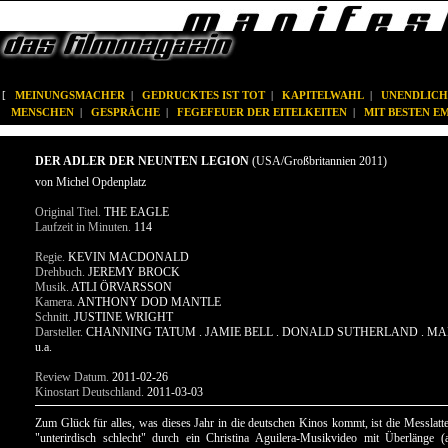
[
MEINUNGSMACHER
|
GEDRUCKTES IST TOT
|
KAPITELWAHL
|
UNENDLICH
MENSCHEN
|
GESPRÄCHE
|
FEGEFEUER DER EITELKEITEN
|
MIT BESTEN 
DER ADLER DER NEUNTEN LEGION
(USA/Großbritannien 2011)
von Michel Opdenplatz
Original Titel.
THE EAGLE
Laufzeit in Minuten.
114
Regie.
KEVIN MACDONALD
Drehbuch.
JEREMY BROCK
Musik.
ATLI ÖRVARSSON
Kamera.
ANTHONY DOD MANTLE
Schnitt.
JUSTINE WRIGHT
Darsteller.
CHANNING TATUM . JAMIE BELL . DONALD SUTHERLAND . M
u.a.
Review Datum.
2011-02-26
Kinostart Deutschland.
2011-03-03
Zum Glück für alles, was dieses Jahr in die deutschen Kinos kommt, ist die Messlatte
"unterirdisch schlecht" durch ein Christina Aguilera-Musikvideo mit Überlänge (