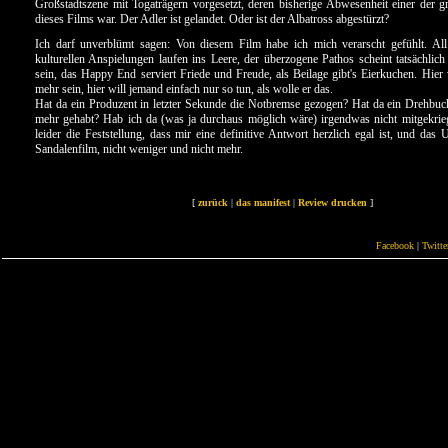
Großstadtszene mit Togaträgern vorgesetzt, deren bisherige Abwesenheit einer der 
dieses Films war. Der Adler ist gelandet. Oder ist der Albatross abgestürzt?
Ich darf unverblümt sagen: Von diesem Film habe ich mich verarscht gefühlt. All
kulturellen Anspielungen laufen ins Leere, der überzogene Pathos scheint tatsächlich
sein, das Happy End serviert Friede und Freude, als Beilage gibt's Eierkuchen. Hier 
mehr sein, hier will jemand einfach nur so tun, als wolle er das.
Hat da ein Produzent in letzter Sekunde die Notbremse gezogen? Hat da ein Drehbuc
mehr gehabt? Hab ich da (was ja durchaus möglich wäre) irgendwas nicht mitgekrie
leider die Feststellung, dass mir eine definitive Antwort herzlich egal ist, und das 
Sandalenfilm, nicht weniger und nicht mehr.
[
zurück
|
das manifest
|
Review drucken
]
Facebook
|
Twitte