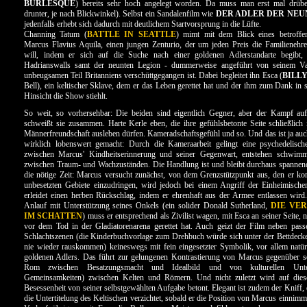
BURLESQUE
) bereits sehr hoch angelegt worden. Da muss man erst mal drü
drunter, je nach Blickwinkel). Selbst ein Sandalenfilm wie
DER ADLER DER NEU
jedenfalls erhebt sich dadurch mit deutlichem Startvorsprung in die Lüfte.
Channing Tatum (
BATTLE IN SEATTLE
) mimt mit dem Blick eines betroff
Marcus Flavius Aquila, einen jungen Zenturio, der um jeden Preis die Familienehre
will, indem er sich auf die Suche nach einer goldenen Adlerstandarte begibt, 
Hadrianswalls samt der neunten Legion - dummerweise angeführt von seinem Va
unbeugsamen Teil Britanniens verschüttgegangen ist. Dabei begleitet ihn Esca (
BILL
Bell), ein keltischer Sklave, dem er das Leben gerettet hat und der ihm zum Dank in s
Hinsicht die Show stiehlt.
So weit, so vorhersehbar: Die beiden sind eigentlich Gegner, aber der Kampf a
schweißt sie zusammen. Harte Kerle eben, die ihre gefühlsbetonte Seite schließlich 
Männerfreundschaft ausleben dürfen. Kameradschaftsgefühl und so. Und das ist ja auch
wirklich lobenswert gemacht: Durch die Kameraarbeit gelingt eine psychedelisc
zwischen Marcus' Kindheitserinnerung und seiner Gegenwart, entstehen schwim
zwischen Traum- und Wachzuständen. Die Handlung ist und bleibt durchaus spannen
die nötige Zeit: Marcus versucht zunächst, von dem Grenzstützpunkt aus, den er ko
unbesetzten Gebiete einzudringen, wird jedoch bei einem Angriff der Einheimisch
erleidet einen herben Rückschlag, indem er ehrenhaft aus der Armee entlassen wird
Anlauf mit Unterstützung seines Onkels (ein solider Donald Sutherland,
DIE VE
IM SCHATTEN
) muss er entsprechend als Zivilist wagen, mit Esca an seiner Seite,
vor dem Tod in der Gladiatorenarena gerettet hat. Auch geizt der Film neben pass
Schlachtszenen (die Kinderbuchvorlage zum Drehbuch würde sich unter der Bettdeck
nie wieder rauskommen) keineswegs mit fein eingesetzter Symbolik, vor allem natü
goldenen Adlers. Das führt zur gelungenen Kontrastierung von Marcus gegenüber s
Rom zwischen Besatzungsmacht und Idealbild und von kulturellen Unte
Gemeinsamkeiten) zwischen Kelten und Römern. Und nicht zuletzt wird auf die
Besessenheit von seiner selbstgewählten Aufgabe betont. Elegant ist zudem der Kniff, 
die Untertitelung des Keltischen verzichtet, sobald er die Position von Marcus einnimm