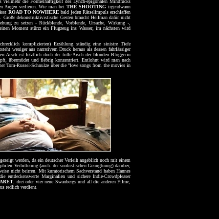
es vielmehr die Formelhaftigkeit des Lynch-epigonalen Mindfucks
den Augen verlieren. Wie man bei
THE SHOOTING
irgendwann
ässt
ROAD TO NOWHERE
bald jeden Rätselimpuls erschlaffen
s. Große dekonstruktivistische Gesten braucht Hellman dafür nicht
ziehung zu setzen - Rückblende, Vorblende, Ursache, Wirkung -,
 einen Moment stürzt ein Flugzeug ins Wasser, im nächsten wird
hrecklich komplizierten) Erzählung ständig eine sinistre Tiefe
steht weniger aus narrativem Druck heraus als dessen fahrlässiger
en Arsch ist letztlich doch der tolle Arsch der blonden Bloggerin
pft, übermüdet und fiebrig konzentriert. Entlohnt wird man nach
ner Tom-Russel-Schnulze über die "love songs from the movies in
ezeigt werden, da ein deutscher Verleih angeblich noch mit einem
ephilen Verbitterung (auch: der snobistischen Genugtuung) darüber,
weise nicht beirren. Mit kuratorischem Sachverstand haben Hannes
ie entdeckenswerte Marginalien und sichere Indie-Crowdpleaser
ARET
, drei oder vier neue Swanbergs und all die anderen Filme,
s redlich verdient.