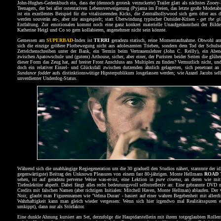
John-Hughes-Gedenkbuch ein, dass der (dennoch grotesk verzuckerte) Trailer glatt als nächstes Zooe
Teenagers, der bei aller ostentativen Lebensverweigerung (Pyjama im Freien, das letzte große Modet
ist ein exzellentes Beispiel für die vitalisierenden Kicks, die Zentralhollywood sich gern öfter au
werden souverän an-, aber nie ausgespielt; statt Überwindung typischer Outsider-Krisen -
get the g
Entfaltung. Zur emotionalen kommt noch eine ganz konkret materielle Unaufgeräumtheit der Bilde
Katherine Heigl und Co so gern kollabieren, angenehmer nicht sein könnte.
Gemessen am
SUPERBAD
-Index ist
TERRI
geradezu statisch, reine Momentaufnahme. Obwohl ameri
sich die einzige größere Plotbewegung nicht aus adoleszenten Trieben, sondern dem Tod der Schulsek
Zettelchenschreiben unter der Bank, ein Termin beim Vertrauenslehrer (John C. Reilly), ein A
zwischen Apatowschule und (gutem) Arthouse, sicher, aber einer, der Puristen beider Seiten die gl
dieser Form das Zeug hat, auf breiter Front Anschluss ans Multiplex zu finden? Vermutlich nicht, un
doch ein relativer Einzel- und Glücksfall zwischen dutzenden ähnlich gelagerten, sich penetrant a
Sundance fodder
aufs distinktionswütige Hipsterpublikum losgelassen werden; wie Azazel Jacobs se
unverdienter Underdog-Status.
Während sich die unabhängige Regiegeneration um die 30 graduell den Studios nähert, stammte der idio
gegenwärtigste) Beitrag des Unknown Pleasures von einem fast 80-jährigen. Monte Hellmans
ROAD
sehen, ist auf geradezu perverse Weise was-er-ist, eine Lektion in
pure cinema
, an deren wie mit
Tiefenlektüre abperlt. Dabei fängt alles recht bedeutungsvoll selbstreflexiv an: Eine gebrannte DV
Credits mit falschen Namen (aber richtigen Initialen: Mitchell Haven, Monte Hellman) ablaufen. Der
Noir, glaubt man Figurennamen wie 'Velma Duran' - basiert auf einer wahren Begebenheit mit allerd
Wahrhaftigkeit kann man gleich wieder vergessen: Wenn sich hier irgendwo mal Realitätsspuren e
umkippt), dann nur als Störfaktor.
Eine dunkle Ahnung kursiert am Set, derzufolge die Hauptdarstellerin mit ihrem totgeglaubten Rollenv