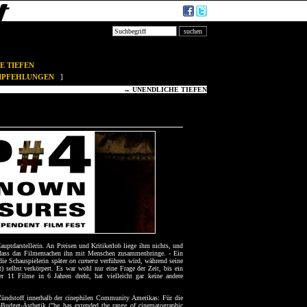
E TIEFEN
EMPFEHLUNGEN
]
→
UNENDLICHE TIEFEN
uptdarstellerin. An Preisen und Kritikerlob liege ihm nichts, und
us, dass das Filmemachen ihn mit Menschen zusammenbringe. - Ein
ie Schauspielerin später
on camera
verführen wird, während seine
) selbst verkörpert. Es war wohl nur eine Frage der Zeit, bis ein
r 11 Filme in 6 Jahren dreht, hat vielleicht gar keine andere
 Zündstoff innerhalb der cinephilen Community Amerikas: Für die
Budget-Ästhetik ("he has extended the range of cinematographic