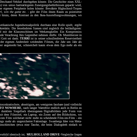
y-Deschanel-Vehikel durchgehen könnte. Die Geschichte eines XXL-
abu) von umso hartnäckigeren Zuneigungsbedürfnissen gepackt wird,
s der eigenen Peripherie holen könnte: Bewährte Highschool-Tropen
irl, win the game
etc. - gibt der Film ihnen Raum zu pointierter
r hinzu, deren Kontrast zu den Ikea-Ausstellungswohnungen, wo
kanische Jugendsexualpolitik durchaus eine Rolle spielt, ergibt
retärin. Die fesselndsten Szenen sind zugleich die beiläufigsten:
bend mit der Klassenschönen im Werkzeugkeller. Ein Kompromiss
ühende Verachtung fürs Gegenüber nehmen dürfte. Ob Mumblecore in
d Gott sei dank:
TERRI
ist in seiner schrullenfreien Reserviertheit
n der eigenen Andersheit weidenden Filmen, die Jahr um Jahr als
lbst angemerkt hat, schmeichelt kaum etwas dem Ego mehr als ein
synkratischste, abseitigste, am wenigsten fassbare (und vielleicht
 TO NOWHERE
, nach langer Wartefrist endlich auch in Berlin zu
 dunklem Siegellack überzogenen Digitalbildern jede Form von
D mit dem Filmtitel, ein Laptop, ein Zoom auf den Bildschirm, wo
 vom Film solcherart nicht mehr zu scheidende Film-im-Film - ein
ings mehr als ungesicherter Faktenlage. Swanbergs Idee von Meta-
inschleichen (etwa eine Tasche, die beim Dialogdreh einfach so
orbild identisch ist;
MULHOLLAND DRIVE
-Vergleiche liegen