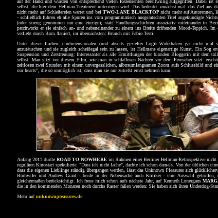
auf der Hand und wurden von entsprechend vielen Rezensenten bereitwillig aufgegriffen. Dabei ist 
selbst, die hier dem Hellman-Treatment unterzogen wird. Das bedeutet zunächst mal: das Ziel aus 
nicht mehr auf Schießereien wartet und bei
TWO-LANE BLACKTOP
nicht mehr auf Autorennen, l
- schließlich führen eh alle Spuren ins vom programmatisch ausgelatschten Titel angekündigte Nicht
(oder streng genommen nur eine einzige); statt Handlungsschichten assoziativ miteinander in Be
patchworkt er sie einfach an- und nebeneinander zu einem ins Breite driftenden Mood-Teppich. Im
verliebt durch Rom flaniert, im übernächsten: Brunch mit Fabio Testi.
Unter dieser flachen, eindimensionalen (und abseits gezielter Logik-Widerhaken gar nicht mal sc
anzutäuschen und sie zugleich scheißegal sein zu lassen, ist Hellmans eigenartige Kunst. Ein Sog ent
Suspension und Zerstreuung: Interessanter als alle Ermittlungen der blonden Bloggerin mit dem toll
selbst. Man sitzt vor diesem Film, wie man in schlaflosen Nächten vor dem Fernseher sitzt: erschö
zeitlosen zwei Stunden mit einem unvergesslichen, albtraumlangsamen Zoom aufs Schlussbild und ei
our hearts", die so unmöglich ist, dass man sie nur zutiefst ernst nehmen kann.
Anfang 2011 durfte
ROAD TO NOWHERE
im Rahmen einer Berliner Hellman-Retrospektive nicht g
regulären Kinostart spekulierte. "Dass ich nicht lache", dachte ich schon damals. Von der üblichen cin
dass die eigenen Lieblinge ständig übergangen werden, lässt das Unknown Pleasures sich glücklicher
Brühwiler und Andrew Grant - beide in der Nebensache auch Kritiker - eine Auswahl getroffen, d
gleichermaßen berücksichtigt. Ich freue mich schon aufs nächste Jahr, auf Kenneth Lonergans
MARG
die in den kommenden Monaten noch durchs Raster fallen werden: Sie haben sich ihren Underdog-Statu
Mehr auf
unknownpleasures.de