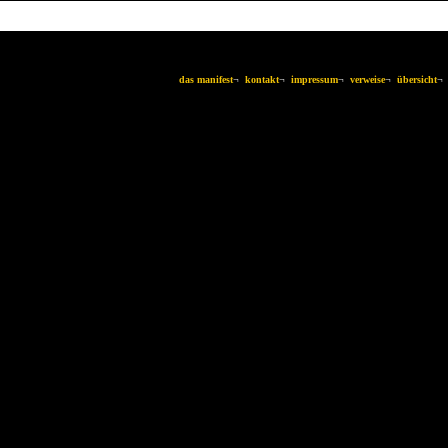
das manifest
¬
kontakt
¬
impressum
¬
verweise
¬
übersicht
¬