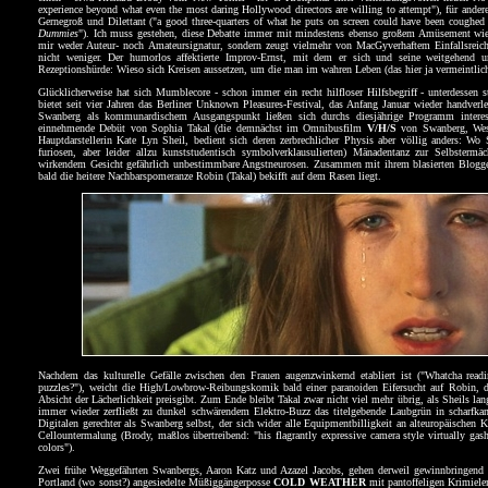
experience beyond what even the most daring Hollywood directors are willing to attempt"), für ander
Gernegroß und Dilettant ("a good three-quarters of what he puts on screen could have been cough
Dummies
"). Ich muss gestehen, diese Debatte immer mit mindestens ebenso großem Amüsement wie 
mir weder Auteur- noch Amateursignatur, sondern zeugt vielmehr von MacGyverhaftem Einfallsreic
nicht weniger. Der humorlos affektierte Improv-Ernst, mit dem er sich und seine weitgehend 
Rezeptionshürde: Wieso sich Kreisen aussetzen, um die man im wahren Leben (das hier ja vermeintlich
Glücklicherweise hat sich Mumblecore - schon immer ein recht hilfloser Hilfsbegriff - unterdessen st
bietet seit vier Jahren das Berliner Unknown Pleasures-Festival, das Anfang Januar wieder handverl
Swanberg als kommunardischem Ausgangspunkt ließen sich durchs diesjährige Programm interes
einnehmende Debüt von Sophia Takal (die demnächst im Omnibusfilm
V/H/S
von Swanberg, West 
Hauptdarstellerin Kate Lyn Sheil, bedient sich deren zerbrechlicher Physis aber völlig anders: 
furiosen, aber leider allzu kunststudentisch symbolverklausulierten) Mänadentanz zur Selbstermäc
wirkendem Gesicht gefährlich unbestimmbare Angstneurosen. Zusammen mit ihrem blasierten Blogger
bald die heitere Nachbarspomeranze Robin (Takal) bekifft auf dem Rasen liegt.
Nachdem das kulturelle Gefälle zwischen den Frauen augenzwinkernd etabliert ist ("Whatcha read
puzzles?"), weicht die High/Lowbrow-Reibungskomik bald einer paranoiden Eifersucht auf Robin, d
Absicht der Lächerlichkeit preisgibt. Zum Ende bleibt Takal zwar nicht viel mehr übrig, als Sheils l
immer wieder zerfließt zu dunkel schwärendem Elektro-Buzz das titelgebende Laubgrün in scharfka
Digitalen gerechter als Swanberg selbst, der sich wider alle Equipmentbilligkeit an alteuropäische
Cellountermalung (Brody, maßlos übertreibend: "his flagrantly expressive camera style virtually gash
colors").
Zwei frühe Weggefährten Swanbergs, Aaron Katz und Azazel Jacobs, gehen derweil gewinnbringend m
Portland (wo sonst?) angesiedelte Müßiggängerposse
COLD WEATHER
mit pantoffeligen Krimiele