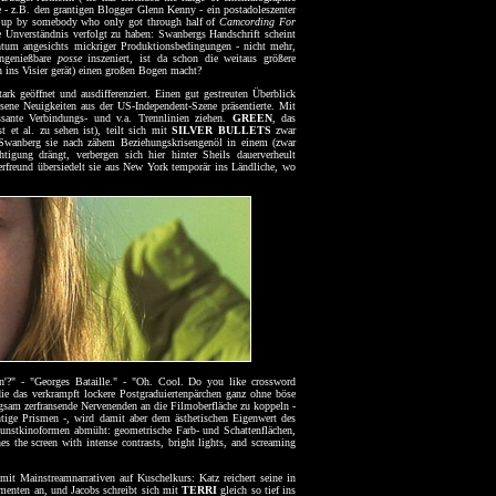
e - z.B. den grantigen Blogger Glenn Kenny - ein postadoleszenter
ed up by somebody who only got through half of
Camcording For
Unverständnis verfolgt zu haben: Swanbergs Handschrift scheint
htum angesichts mickriger Produktionsbedingungen - nicht mehr,
ungenießbare
posse
inszeniert, ist da schon die weitaus größere
 ins Visier gerät) einen großen Bogen macht?
ark geöffnet und ausdifferenziert. Einen gut gestreuten Überblick
esene Neuigkeiten aus der US-Independent-Szene präsentierte. Mit
sante Verbindungs- und v.a. Trennlinien ziehen.
GREEN
, das
et al. zu sehen ist), teilt sich mit
SILVER BULLETS
zwar
Wo Swanberg sie nach zähem Beziehungskrisengenöl in einem (zwar
htigung drängt, verbergen sich hier hinter Sheils dauerverheult
freund übersiedelt sie aus New York temporär ins Ländliche, wo
in'?" - "Georges Bataille." - "Oh. Cool. Do you like crossword
ie das verkrampft lockere Postgraduiertenpärchen ganz ohne böse
angsam zerfransende Nervenenden an die Filmoberfläche zu koppeln -
ntige Prismen -, wird damit aber dem ästhetischen Eigenwert des
n Kunstkinoformen abmüht: geometrische Farb- und Schattenflächen,
es the screen with intense contrasts, bright lights, and screaming
it Mainstreamnarrativen auf Kuschelkurs: Katz reichert seine in
menten an, und Jacobs schreibt sich mit
TERRI
gleich so tief ins