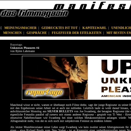
[
MEINUNGSMACHER
|
GEDRUCKTES IST TOT
|
KAPITELWAHL
|
UNENDLICH
MENSCHEN
|
GESPRÄCHE
|
FEGEFEUER DER EITELKEITEN
|
MIT BESTEN 
Reportage.
Unknown Pleasures #4
von Björn Lahrmann
Manchmal wisse er nicht, warum er überhaupt noch Filme drehe, sagt der junge Regisseur zu seiner Ha
mit den Ergebnissen seiner Arbeit sei er auch nie zufrieden. Letztlich laufe es wohl darauf hina
aufschlussreicher Monolog aus
SILVER BULLETS
von Joe Swanberg, der besagten Regisseur (der d
eigentliche Freundin parallel
off camera
mit einem anderen Regisseur - gespielt von Ti West - flirtet
obsessiver Nabelbeschauer wie Swanberg bei einer solchen Metakonstruktion anlangen würde: We
Alltagsrealität mehr, von der es sich noch mit subjektivem Freimut zu erzählen lohnte.
Als letzter Mumblecorianer reiner Lehre sorgt Swanberg wie kein zweiter seiner Altersgenossen für
einen - etwa Richard Brody vom New Yorker - ist er Kronprinz einer verheißungsvollen neuen No-