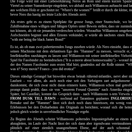
Die Folge wird mit einer Liebeserklärung Neros an Rom und einem kurzen Spazie
Viertel zu seiner Stammkneipe eingeleitet, wo alsbald auch Williamson auftaucht und la
aus welchem Holz er geschnitzt ist: "Where's the women?" brüllt er durch die kleine, it
bevor Nero ihn hastig ins letzte Licht des Abends zerrt.
Als erstes geht es zu einem Spielplatz für grosse Jungs, einer Stuntschule, wo be
Zuhilfenahme eines willigen und fähigen Opfers unter Beweis stellen, dass sie zumind
tun können, als ob sie jemanden verdreschen würden. Woraufhin Williamson umgehen
Aufschneiden beginnt und allen Ernstes verkündet, er würde als nächstes einen Bo
"with me being the black James Bond!"
Es ist, als ob man zwei pubertierenden Jungs zusehen würde. Als Nero einsieht, dass e
seinen Machismo mit dem elefantösen Ego des "Hammer" zu messen, versucht er, 
Intellektuellen raushängen zu lassen und Williamson mit seiner intellektuellen Vielsei
Spiel für Fassbinder zu beeindrucken ("It is a movie about homosexuality") - worauf 
der den Namen Fassbinder zum ersten Mal hört, gnadenlos auf die Rolle nimmt: "Wh
was it? Sexy movie? Franco - you did erotica!"
Dieses ständige Gerangel hat bisweilen etwas beinah rührend-infantiles, nervt aber mi
Laufzeit – vor allem, als auch noch eine seit den Siebzigern zart aufgedunsene
dazukommt, die sich zwar nicht daran erinnern kann, Williamson schon mal getroff
prompt damit prahlt, dass sie von "unserem Freund Quentin" nach Amerika eingel
Später, bei Castellari, kommt das Gespräch dann - nach Williamsons x-tem Verweis a
FROM DUSK TILL DAWN
- nochmal auf Tarantinos geplantes
INGLORIOU
Remake und der "Hammer" lässt sich doch noch dazu hinreissen, ein wenig vo
Erlebnissen bei den Dreharbeiten des Originals zu berichten; worauf sich die heite
jedoch gleich wieder in unverbindlicher Nostalgie ergeht.
Zu Beginn des Abends scheint Williamsons polterndes Imponiergehabe an einem in
abzugleiten, im Laufe der Nacht lässt der sich dann aber irgendwann vereinnahmen
plötzlich auf einer ziemlich unangenehmen Ebene, auf der auch schonmal 