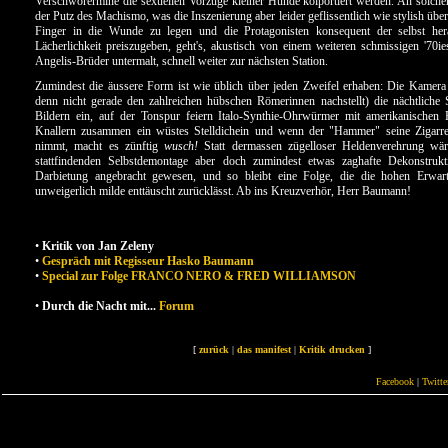
Verschwörermine die sexuellen Vorzüge kleiner Hunde kolportiert werden. An solchen
der Putz des Machismo, was die Inszenierung aber leider geflissentlich wie stylish über
Finger in die Wunde zu legen und die Protagonisten konsequent der selbst he
Lächerlichkeit preiszugeben, geht's, akustisch von einem weiteren schmissigen '70i
Angelis-Brüder untermalt, schnell weiter zur nächsten Station.
Zumindest die äussere Form ist wie üblich über jeden Zweifel erhaben: Die Kamera 
denn nicht gerade den zahlreichen hübschen Römerinnen nachstellt) die nächtliche S
Bildern ein, auf der Tonspur feiern Italo-Synthie-Ohrwürmer mit amerikanischen
Knallern zusammen ein wüstes Stelldichein und wenn der "Hammer" seine Zigar
nimmt, macht es zünftig
wusch!
Statt dermassen zügelloser Heldenverehrung wär
stattfindenden Selbstdemontage aber doch zumindest etwas zaghafte Dekonstruk
Darbietung angebracht gewesen, und so bleibt eine Folge, die die hohen Erwa
unweigerlich milde enttäuscht zurücklässt. Ab ins Kreuzverhör, Herr Baumann!
•
Kritik von Jan Zeleny
•
Gespräch mit Regisseur Hasko Baumann
•
Special zur Folge FRANCO NERO & FRED WILLIAMSON
•
Durch die Nacht mit...
Forum
[
zurück
|
das manifest
|
Kritik drucken
]
Facebook
|
Twitte