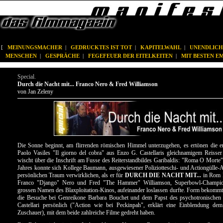
[
MEINUNGSMACHER
|
GEDRUCKTES IST TOT
|
KAPITELWAHL
|
UNENDLICH
MENSCHEN
|
GESPRÄCHE
|
FEGEFEUER DER EITELKEITEN
|
MIT BESTEN 
Special.
Durch die Nacht mit... Franco Nero & Fred Williamson
von Jan Zeleny
Die Sonne beginnt, am flirrenden römischen Himmel unterzugehen, es ertönen die e
Paolo Vasiles "Il giorno del cobra" aus Enzo G. Castellaris gleichnamigem Reisse
wischt über die Inschrift am Fusse des Reiterstandbildes Garibaldis: "Roma O Morte
Jahres konnte sich Kollege Baumann, ausgewiesener Poliziotteschi- und Actiongülle-A
persönlichen Traum verwirklichen, als er für
DURCH DIE NACHT MIT...
in Rom 
Franco "Django" Nero und Fred "The Hammer" Williamson, Superbowl-Champio
grossen Namen des Blaxploitation-Kinos, aufeinander loslassen durfte. Form bekomm
die Besuche bei Genreikone Barbara Bouchet und dem Papst des psychotronischen 
Castellari persönlich ("Action wie bei Peckinpah", erklärt eine Einblendung dem
Zuschauer), mit dem beide zahlreiche Filme gedreht haben.