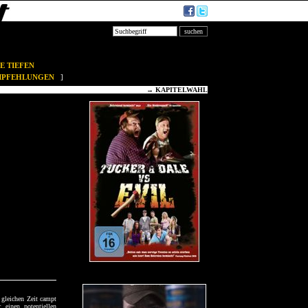
E TIEFEN
EMPFEHLUNGEN
]
→
KAPITELWAHL
 gleichen Zeit campt
 einen potentiellen