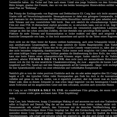
Serienkiller halten. Als Tucker und Dale nach einem Unfall eine junge Studentin vor dem Ertrinke
Hütte bringen, glauben ihre Freunde, dass sie von den beiden herzensguten Hinterwäldlern entführt
einen Plan zur "Befreiung"...
Das Prinzip des Erstlingswerks von Regisseur und Drehbuchautor Eli Craig lässt sich leicht zusa
Slasher trifft auf Verwechslungskomödie. Herausgekommen ist dabei eine gelungene Genreparodie, die
und charmante Art die Konventionen des Hinterwäldler-Horrorfilms karikiert und ganz nebenbei auch
mehr Toleranz und eine vorurteilsfreie Welt bricht. Dass sich nämlich die schwarzhumorige Splatter
Film mit einer FSK 16 überraschend explizit geworden ist, so entwickeln kann, wie sie es tut, liegt 
Ressentiments, mit denen die "gebildeten" Stadtmenschen den vermeintlich ungebildeten Landme
weniger an dem fast schon zynischen Zufällen, die hier ebenfalls eine gewichtige Rolle spielen. Dass
Plädoyer für mehr Toleranz und Kommunikation so locker erzählen und dabei auch zeitgleich 
komische Genreparodie sein kann, ist ihm hoch anzurechnen und spricht für das Talent seines Regisseu
Doch nicht nur der Mann hinter der Kamera verdient Anerkennung, auch seine Schauspieler leisten 
zum unterhaltsamen Gesamtergebnis, allen voran natürlich die beiden Hauptdarsteller, Alan Tudy
Während Tudyk als schlaksiger Tucker eher für die physische Comedy verantwortlich ist, dabei aber s
aber nicht besonders tiefgründig charakterisierten Tucker immer noch möglichst viel Leben einhau
mit seiner kräftigen Statur und seinem Vollbart geradezu die Idealbesetzung für diese Rolle, den viels
kann eine breite Palette seines schauspielerischen Könnens zeigen. Anders nämlich als die Vorbil
parodiert, arbeitet
TUCKER & DALE VS. EVIL
eben nicht (nur) mit austauschbaren Holzschnitt
nimmt sich die Zeit für eine tatsächliche Charakterentwicklung, die zwar - angesichts der kurzen Lau
(ungekürzt nach PAL Speed-up) und dem Hauptaugenmerk auf der Genreparodie - längst nicht erschöpf
für eine Splatterkomödie schon von einer erfreulichen und vorbildhaften Komplexität ist.
Natürlich gibt es trotz der vielen positiven Eindrücke auch das ein oder andere negative über Eli Crai
begeht er z.B. den typischen Fehler vieler Horrorparodien gen Ende hin doch in die konvention
verfallen und genau zu dem zu werden, was er eigentlich parodiert, aber das nimmt man als Zusc
Makel wahr, denn zu diesem Zeitpunkt ist man schon längst begeistert von den herzensguten Charakte
neuen Sichtweise auf ein ausgelutschtes Genre und dem schwarzen, zuweilen auch zynischen Humor.
Eli Craig ist mit
TUCKER & DALE VS. EVIL
ein wunderbarer Film gelungen, der enorm viel
man sich immer wieder gerne anschauen kann. Klare Empfehlung!
DVD.
Keep Case, kein Wendecover, knapp 12-minütiges Making of und ansonsten nur noch eine Trailershow
selbst in Englisch und Deutsch. Mag das auf den ersten Blick etwas lieblos wirken, erklärt sich
Bonusmaterials sehr schnell dadurch, dass Universum mit der deutschen Veröffentlichung eine 
Heimkinoveröffentlichungen dieses Films hingelegt hat. Bei aller Enttäuschung über mangelnde Aus
zumindest diesen Coup lobend erwähnen. Weniger Grund für ein Lob bietet die Qualität des Bildes
Verschmutzungen, sehr scharf und teilweise schon fast plastisch ist, das aber auch einfach viel zu he