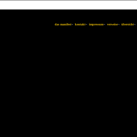
das manifest
¬
kontakt
¬
impressum
¬
verweise
¬
übersicht
¬