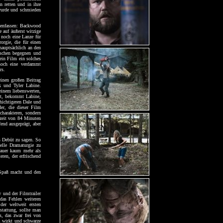
n retten und in ihre
 wurde und schmieden
mmenfassen: Backwood
 auf äußerst witzige
 noch eine Lanze für
orgie, die für einen
hauptsächlich an den
nschen begegnen und
 ein Film ein solches
noch eine verdammt
rs.
einen großen Beitrag
k und Tyler Labine.
einem liebenswerten,
cht, bekommt Labine,
chichtigeren Dale und
der, die dieser Film
charakteren, sondern
fzeit von 84 Minuten
end ausgeprägt, aber
gs Debüt zu sagen. So
elle Dramaturgie zu
hauer kaum mehr als
ren, der erfrischend
 Spaß macht und den
 und der Filmtrailer
 das Fehlen weiteren
der weltweit ersten
stattung, sollte man
, das zwar frei von
ll wirkt und schwarze