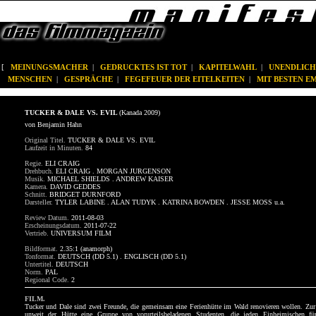
[
MEINUNGSMACHER
|
GEDRUCKTES IST TOT
|
KAPITELWAHL
|
UNENDLICH
MENSCHEN
|
GESPRÄCHE
|
FEGEFEUER DER EITELKEITEN
|
MIT BESTEN 
TUCKER & DALE VS. EVIL
(Kanada 2009)
von Benjamin Hahn
Original Titel.
TUCKER & DALE VS. EVIL
Laufzeit in Minuten.
84
Regie.
ELI CRAIG
Drehbuch.
ELI CRAIG . MORGAN JURGENSON
Musik.
MICHAEL SHIELDS . ANDREW KAISER
Kamera.
DAVID GEDDES
Schnitt.
BRIDGET DURNFORD
Darsteller.
TYLER LABINE . ALAN TUDYK . KATRINA BOWDEN . JESSE MOSS u.a.
Review Datum.
2011-08-03
Erscheinungsdatum.
2011-07-22
Vertrieb.
UNIVERSUM FILM
Bildformat.
2.35:1 (anamorph)
Tonformat.
DEUTSCH (DD 5.1) . ENGLISCH (DD 5.1)
Untertitel.
DEUTSCH
Norm.
PAL
Regional Code.
2
FILM.
Tucker und Dale sind zwei Freunde, die gemeinsam eine Ferienhütte im Wald renovieren wollen. Zur
unweit der Hütte eine Gruppe von vorurteilsbeladenen Studenten, die jeden Einheimischen für