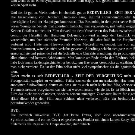
Und wenn es für einen sympathischen Rächer kein Happy End geben kann, dann mach
keinen Spaß mehr.
Und das ist gut so. Vieles andere ist ebenfalls gut an
BEDEVILLED - ZEIT DER
Die Inszenierung von Debütant Cheol-soo Jang, die mit sonnendurchfluteter I
unerträgliche Leid der Hauptfigur kontrastiert. Das Ensemble, in dem jeder seine Rolle
voran Young-hee Seo als mal überdreht fröhliche, mal verzweifelte, mal völlig wegg
Keinen Gefallen tut sich der Film derweil mit dem Verschieben des Fokus zwischen 
Gehört der Hauptteil der Handlung Bok-nam, so wird anfangs der Eindruck ver
vornehmlich um ihre städtische Freundin Hae-won, die aber bald in die Peripher
verbannt wird. Hätte man Hae-won als reinen MacGuffin verwendet, um von auß
hineinzukommen, wäre das nicht verkehrt gewesen. Allerdings schiebt sich ganz zum 
erneut auf sie und präsentiert auf die Schnelle eine Charakterwandlung, die psycholog
allzu plump und bequem daherkommt. Man könnte am Ende direkt den Eindruck be
habe Bok-mans Leidensgeschichte nur benutzt, um Hae-wons Geschichte zu erzählen. 
man nicht verdient. Da ist der Film selbst nicht viel sympathischer als die egoistisc
won.
Dabei macht es sich
BEDEVILLED - ZEIT DER VERGELTUNG
nicht s
Protagonistin komplett zu verteufeln. Frühe Szenen der einsam trinkenden Hae-won 
anonymen Stadtwohnung deuten an, dass sie es auch nicht leicht hat. Möglicherweis
Traumatisierendes vorgefallen, das sie hat werden lassen, wie sie ist. Es ist löblich u
Film das nicht ausbuchstabiert, sondern seinem mündigen Zuschauer Raum für eigen
Hätte dieser Mut den Film zum Schluss nicht verlassen, wäre ein beeindruck
beeindruckender geworden.
DVD.
Die technisch makellose DVD hat keine Extras, aber eine überdurchschnit
Synchronisation und ein ins Cover eingearbeitetes Booklet mit einem kurzen Essay, Bil
Statements des Regisseurs. Unspektakulär, aber hübsch.