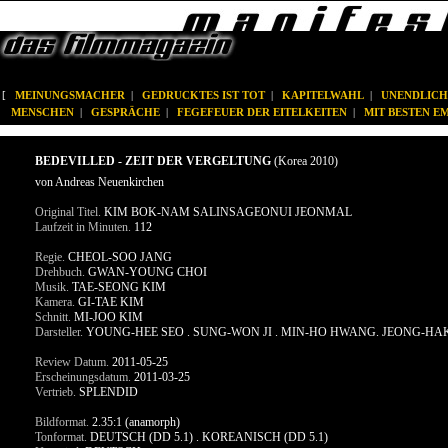
[
MEINUNGSMACHER
|
GEDRUCKTES IST TOT
|
KAPITELWAHL
|
UNENDLICH
MENSCHEN
|
GESPRÄCHE
|
FEGEFEUER DER EITELKEITEN
|
MIT BESTEN 
BEDEVILLED - ZEIT DER VERGELTUNG
(Korea 2010)
von Andreas Neuenkirchen
Original Titel.
KIM BOK-NAM SALINSAGEONUI JEONMAL
Laufzeit in Minuten.
112
Regie.
CHEOL-SOO JANG
Drehbuch.
GWAN-YOUNG CHOI
Musik.
TAE-SEONG KIM
Kamera.
GI-TAE KIM
Schnitt.
MI-JOO KIM
Darsteller.
YOUNG-HEE SEO . SUNG-WON JI . MIN-HO HWANG. JEONG-HAK 
Review Datum.
2011-05-25
Erscheinungsdatum.
2011-03-25
Vertrieb.
SPLENDID
Bildformat.
2.35:1 (anamorph)
Tonformat.
DEUTSCH (DD 5.1) . KOREANISCH (DD 5.1)