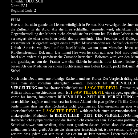
Untertitel.
DEUTSCH
Norm.
PAL
Regional Code.
2
FILM.
Hae-won ist nicht gerade die Liebenswürdigkeit in Person. Erst verweigert sie einer m
die Zuflucht in ihr Auto. Als die Frau schließlich ermordet wird, identifiziert 
Gegenüberstellung den Mörder nicht, obwohl sie ihn erkannt hat. Bei ihrer Arbeit in ei
verweigert sie einer alten Frau Geld, das ihr zustünde. Eine Freundin und Kollegin
versammelter Belegschaft wegen eines simplen Missverständnisses. Schließlich veror
Urlaub. Sie reist von Seoul auf die Insel Moodo, wo nur neun Menschen leben, un
Kindheitsfreundin Bok-nam. Die nimmt Hae-won herzlich auf, aber bald wird deutli
Insel alles andere als paradiesische Zustände herrschen. Bok-nam wird von den Mä
und geschlagen, von den Frauen wie eine Sklavin behandelt. Ihrer kleinen Tochter g
besser. Als das Mädchen bei einem Fluchtversuch ums Leben kommt, packt Bok-nam di
Sichel.
Noch mehr Devil, noch mehr blutige Rache in und aus Korea. Der Vergleich drängt sich
dass man ihn vornehm übergehen könnte. Dennoch hat
BEDEVILLED
VERGELTUNG
nur hauchzarte Ähnlichkeit mit
I SAW THE DEVIL
. Dramaturgi
Affären nicht unterschiedlicher sein. Ist
I SAW THE DEVIL
ein saftiger, operette
vorne bis hinten, funktioniert
BEDEVILLED - ZEIT DER VERGELTUNG
in
menschliche Tragödie und setzt erst im letzten Akt auf ein paar größere Thriller-Ges
beide Filme, dass sie ihre Racheakte nicht glorifizieren. Das erreichen sie aber 
unterschiedliche Art.
I SAW THE DEVIL
wählt einfach einen unsympathischen 
unakzeptablen Methodik. In
BEDEVILLED - ZEIT DER VERGELTUNG
hing
Rächerin nicht sympathischer und die Rache nicht verdienter sein. Bok-nams potentiell
Schicksal sowas von verdient, dass man geradezu danach lechzt, dass die arme, 
endlich zur Sichel greift. Als sie das dann aber tatsächlich tut, ist sie seelisch und gei
zerstört, dass jedem klar sein muss, dass es für sie kein normales Leben nach der 