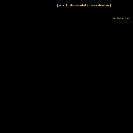
[
zurück
|
das manifest
|
Review drucken
]
Facebook
|
Twitte