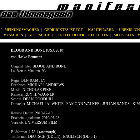
[
MEINUNGSMACHER
|
GEDRUCKTES IST TOT
|
KAPITELWAHL
|
UNENDLICH
MENSCHEN
|
GESPRÄCHE
|
FEGEFEUER DER EITELKEITEN
|
MIT BESTEN 
BLOOD AND BONE
(USA 2010)
von Hasko Baumann
Original Titel.
BLOOD AND BONE
Laufzeit in Minuten.
93
Regie.
BEN RAMSEY
Drehbuch.
MICHAEL ANDREWS
Musik.
NICHOLAS PIKE
Kamera.
ROY H. WAGNER
Schnitt.
DEAN GOODHILL
Darsteller.
MICHAEL JAI WHITE . EAMONN WALKER . JULIAN SANDS . KIMB
Review Datum.
2010-12-10
Erscheinungsdatum.
2010-07-23
Vertrieb.
UNIVERSUM FILM
Bildformat.
1.78:1 (anamorph)
Tonformat.
DEUTSCH (DD 5.1) . ENGLISCH (DD 5.1)