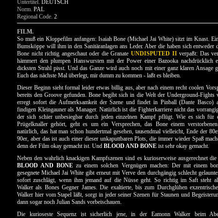
Untertitel.
DEUTSCH
Norm.
PAL
Regional Code.
2
FILM.
So muß ein Kloppefilm anfangen: Isaiah Bone (Michael Jai White) sitzt im Knast. Ei
Bumsköppe will ihm in den Sanitäranlagen ans Leder. Aber die haben sich entweder
Bone nicht richtig angeschaut oder die Granate
UNDISPUTED II
verpaßt: Das ver
hämmert den plumpen Hanswursten mit der Power einer Bazooka nachdrücklich e
dicksten Strahl pisst. Und das Ganze wird auch noch mit einer ganz klaren Ansage g
Euch das nächste Mal überlegt, mir dumm zu kommen - laßt es bleiben.
Dieser Beginn sieht formal leider etwas billig aus, aber nach einem recht coolen Vors
bereits den Groove gefunden. Bone begibt sich in die Welt der Underground-Fights
erregt sofort die Aufmerksamkeit der Szene und findet in Pinball (Dante Basco) a
findigen Kleingauner als Manager. Natürlich ist die Fighterkarriere nicht das vorrang
der sich schier unbesiegbar durch jeden einzelnen Kampf pflügt. Wie es sich für 
Prügelknaller gehört, geht es um ein Versprechen, das Bone einem verstorbene
natürlich, das hat man schon hundertmal gesehen, tausendmal vielleicht, Ende der 80
90er, aber das ist auch einer dieser unkaputtbaren Plots, die immer wieder Spaß ma
denn der Film okay gemacht ist. Und
BLOOD AND BONE
ist sehr okay gemacht.
Neben den wahrlich knackigen Kampfszenen sind es kurioserweise ausgerechnet die 
BLOOD AND BONE
zu einem solchen Vergnügen machen: Der mit einem bo
gesegnete Michael Jai White gibt erneut mit Verve den durchgängig schlecht gelaunte
sofort zuschlägt, wenn ihm jemand auf die Nüsse geht. So richtig im Saft steht a
Walker als Bones Gegner James. Die exaltierte, bis zum Durchglühen exzentrische 
Walker hier vom Stapel läßt, sorgt in jeder seiner Szenen für Staunen und Begeister
dann sogar noch Julian Sands vorbeischauen.
Die kurioseste Sequenz ist sicherlich jene, in der Eamonn Walker beim Ab