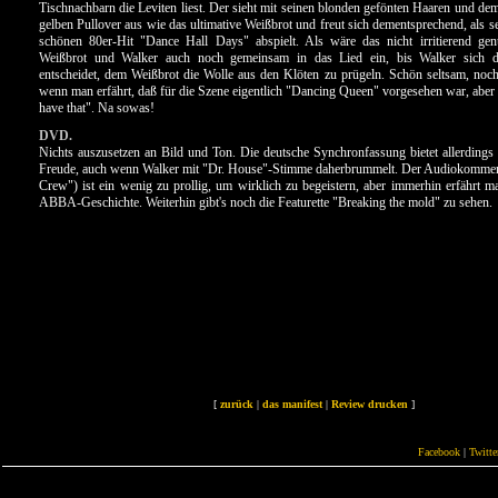
Tischnachbarn die Leviten liest. Der sieht mit seinen blonden gefönten Haaren und d
gelben Pullover aus wie das ultimative Weißbrot und freut sich dementsprechend, als s
schönen 80er-Hit "Dance Hall Days" abspielt. Als wäre das nicht irritierend ge
Weißbrot und Walker auch noch gemeinsam in das Lied ein, bis Walker sich do
entscheidet, dem Weißbrot die Wolle aus den Klöten zu prügeln. Schön seltsam, noch
wenn man erfährt, daß für die Szene eigentlich "Dancing Queen" vorgesehen war, ab
have that". Na sowas!
DVD.
Nichts auszusetzen an Bild und Ton. Die deutsche Synchronfassung bietet allerdings
Freude, auch wenn Walker mit "Dr. House"-Stimme daherbrummelt. Der Audiokommen
Crew") ist ein wenig zu prollig, um wirklich zu begeistern, aber immerhin erfährt 
ABBA-Geschichte. Weiterhin gibt's noch die Featurette "Breaking the mold" zu sehen.
[
zurück
|
das manifest
|
Review drucken
]
Facebook
|
Twitte