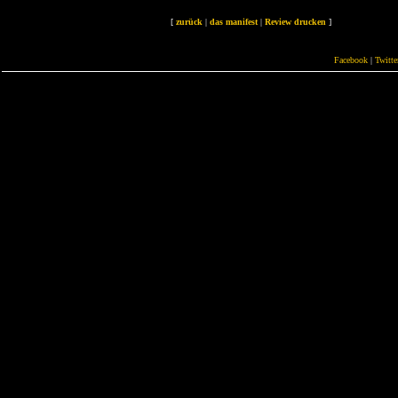
[
zurück
|
das manifest
|
Review drucken
]
Facebook
|
Twitte