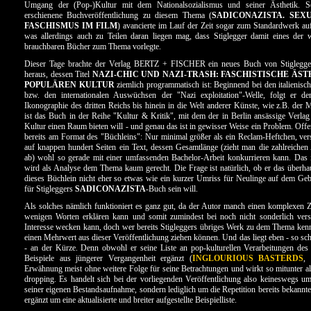
Umgang der (Pop-)Kultur mit dem Nationalsozialismus und seiner Ästhetik. Se
erschienene Buchveröffentlichung zu diesem Thema (
SADICONAZISTA. SEX
FASCHISMUS IM FILM
) avancierte im Lauf der Zeit sogar zum Standardwerk au
was allerdings auch zu Teilen daran liegen mag, dass Stiglegger damit eines der 
brauchbaren Bücher zum Thema vorlegte.
Dieser Tage brachte der Verlag BERTZ + FISCHER ein neues Buch von Stiglegg
heraus, dessen Titel
NAZI-CHIC UND NAZI-TRASH: FASCHISTISCHE ÄST
POPULÄREN KULTUR
ziemlich programmatisch ist: Beginnend bei den italienisch
bzw. den internationalen Auswüchsen der "Nazi exploitation"-Welle, folgt er d
Ikonographie des dritten Reichs bis hinein in die Welt anderer Künste, wie z.B. der 
ist das Buch in der Reihe "Kultur & Kritik", mit dem der in Berlin ansässige Verla
Kultur einen Raum bieten will - und genau das ist in gewisser Weise ein Problem. Off
bereits am Format des "Büchleins": Nur minimal größer als ein Reclam-Heftchen, ver
auf knappen hundert Seiten ein Text, dessen Gesamtlänge (zieht man die zahlreiche
ab) wohl so gerade mit einer umfassenden Bachelor-Arbeit konkurrieren kann. Das i
wird als Analyse dem Thema kaum gerecht. Die Frage ist natürlich, ob er das überha
dieses Büchlein nicht eher so etwas wie ein kurzer Umriss für Neulinge auf dem Gebi
für Stigleggers
SADICONAZISTA
-Buch sein will.
Als solches nämlich funktioniert es ganz gut, da der Autor manch einen komplexen
wenigen Worten erklären kann und somit zumindest bei noch nicht sonderlich versi
Interesse wecken kann, doch wer bereits Stigleggers übriges Werk zu dem Thema ken
einen Mehrwert aus dieser Veröffentlichung ziehen können. Und das liegt eben - so sch
- an der Kürze. Denn obwohl er seine Liste an pop-kulturellen Verarbeitungen d
Beispiele aus jüngerer Vergangenheit ergänzt (
INGLOURIOUS BASTERDS
, 
Erwähnung meist ohne weitere Folge für seine Betrachtungen und wirkt so mitunter al
dropping. Es handelt sich bei der vorliegenden Veröffentlichung also keineswegs u
seiner eigenen Bestandsaufnahme, sondern lediglich um die Repetition bereits bekannte
ergänzt um eine aktualisierte und breiter aufgestellte Beispielliste.