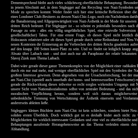
Dementsprechend bleibt auch vieles schlichtweg oberflächliche Behauptung. Besonders 
in jenem Abschnitt auf, in dem Stiglegger auf das Recycling von Nazi-Symbolen un
Mode zu sprechen kommt. Weder findet sich hier eine kritische Reflexion über die
eines Londoner Club-Besitzers zu dessen Nazi-Chic-Logo, noch ein Nachdenken darübe
die Banalisierung und Allgegenwärtigkeit von Nazi-Ästhetik in der Mode für unser
dritten Reich bedeutet. Für Stiglegger ist - so scheint es jedenfalls besonders nach 
Passage zu sein - alles ein völlig ungefährliches Spiel, eine reizvolle Subversion 
gesellschaftlicher) Tabus. Für eine ernste Frage, ob dieses Spiel nicht letztlich 
Holocausts relativiert oder ob dieses Spiel gerade durch seine Redundanz und Neu-V
neuen Kontexten die Erinnerung an die Verbrechen des dritten Reichs gnadenlos aufrech
auf den knapp 100 Seiten kaum Platz zu sein. Und so findet sie lediglich knapp ang
Absatz über Laibach statt - und dort auch nur als Paraphrase der relativ bekannt
Slavoj Zizek zum Thema Laibach.
Dabei wäre gerade dieser ganze Themenkomplex von der Möglichkeit einer radikalen 
durch ein nur mal mehr, mal weniger oberflächliches Spiel mit den Symbolen der N
großem Interesse gewesen. Denn abgesehen von der Ursachenforschung, bei der man
am Nazi-Chic (speziell auch innerhalb der homo- und heterosexuellen Fetischszene) er
gerade die Rückwirkung dieses teilweise so recht sorglos wirkenden Umgangs mit N
unsere Sicht vom Nationalsozialismus selbst von zentraler Bedeutung - und das nicht
moralischen Verpflichtung heraus, sondern weil sich daraus möglicherweise
unbedenkliche Trennung von Wertschätzung der Ästhetik einerseits und Verdammn
andererseits ableiten ließe.
Stigleggers kleines Büchlein zum Nazi-Chic ist kein schlechtes, sondern bietet Neu-
soliden ersten Überblick. Doch wirklich gut ist es deshalb leider auch nicht: zu 
Möglichkeiten für wirklich interessante Gedanken und eine viel zu oberflächliche un
Behauptungen ausufernde Herangehensweise an das Thema verleiden einem den 
Abhandlung.