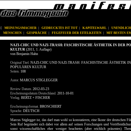
[
MEINUNGSMACHER
|
GEDRUCKTES IST TOT
|
KAPITELWAHL
|
UNENDLICH
MENSCHEN
|
GESPRÄCHE
|
FEGEFEUER DER EITELKEITEN
|
MIT BESTEN 
NAZI-CHIC UND NAZI-TRASH: FASCHISTISCHE ÄSTHETIK IN DER 
KULTUR
(2011, 1. Auflage)
von Benjamin Hahn
Original Titel.
NAZI-CHIC UND NAZI-TRASH: FASCHISTISCHE ÄSTHETIK IN
POPULÄREN KULTUR
Seiten.
108
Autor.
MARCUS STIGLEGGER
Review Datum.
2012-03-23
Erscheinungsdatum Deutschland.
2011-10-01
Verlag.
BERTZ + FISCHER
Erscheinungsformat.
BROSCHIERT
Sprache.
DEUTSCH
Marcus Stiglegger ist, das darf man wohl so konstatieren, eine Ikone der deutschen Fi
Sein Ruf begründet sich dabei vor allem auf seinen Forschungen und Veröffentlich
sonst wissenschaftliches eher weniger beachtetes (aber reichlich präsentes) Th