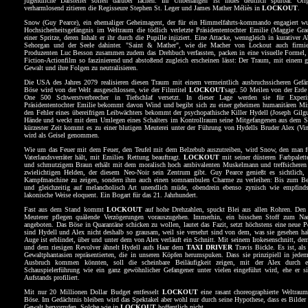
jugendliche Darsteller sollen darüber lachen. Ihr Unbehangen ist indes deutlich spürbar. Orig
verharmlosend zitieren die Regisseure Stephen St. Leger und James Mather Méliès in
LOCKOUT
.
Snow (Guy Pearce), ein ehemaliger Geheimagent, der für ein Himmelfahrts-kommando engagiert w
Hochsicherheitsgefängnis im Weltraum die tödlich verletzte Präsidententochter Emilie (Maggie Gra
einer Spritze, deren Inhalt er ihr durch die Pupille injiziert. Eine Attacke, wenngleich in kurativer 
Sehorgan und der Seele dahinter. "Saint & Mather", wie die Macher von Lockout auch firmie
Produzenten Luc Besson zusammen zudem das Drehbuch verfassten, packen in eine visuelle Formel, 
Fiction-Actionfilm so faszinierend und abstoßend zugleich erscheinen lässt: Der Traum, mit einem g
Gewalt und ihre Folgen zu neutralisieren.
Die USA des Jahres 2079 realisieren diesen Traum mit einem vermeintlich ausbruchssicheren Gefä
Böse wird von der Welt ausgeschlossen, wie der Filmtitel
LOCKOUT
sagt. 50 Meilen von der Erde
One 500 Schwerstverbrecher in Tiefschlaf versetzt. In dieser Lage werden sie für Experi
Präsidententochter Emilie bekommt davon Wind und begibt sich zu einer geheimen humanitären Mis
den Fehler eines übereifrigen Leibwächters bekommt der psychopathische Killer Hydell (Joseph Gilgu
Hände und weckt mit dem Umlegen eines Schalters im Kontrollraum seine Mitgefangenen aus dem S
kürzester Zeit kommt es zu einer blutigen Meuterei unter der Führung von Hydells Bruder Alex (Vi
wird als Geisel genommen.
Wie um das Feuer mit dem Feuer, den Teufel mit dem Belzebub auszutreiben, wird Snow, den man f
Vaterlandsverräter hält, mit Emilies Rettung beauftragt.
LOCKOUT
mit seiner düsteren Farbpalet
und schmutzigem Braun erhält mit dem moralisch hoch ambivalenten Muskelmann und treffsichere
zwielichtigen Helden, der diesem Neo-Noir sein Zentrum gibt. Guy Pearce genießt es sichtlich,
Kampfmaschine zu zeigen, sondern ihm auch einen somnambulen Charme zu verleihen: Bis zum Ber
und gleichzeitig auf melancholisch Art unendlich müde, obendrein ebenso zynisch wie empfind
lakonische Weise eloquent. Ein Bogart für das 21. Jahrhundert.
Fast aus dem Stand kommt
LOCKOUT
auf hohe Drehzahlen, spuckt Blei aus allen Rohren. Den 
Meuterer pflegen quälende Verzögerungen vorauszugehen. Immerhin, ein bisschen Stoff zum Na
angeboten. Das Böse in Quarantäne schicken zu wollen, lautet das Fazit, setzt höchstens eine neue P
sind Hydell und Alex nicht deshalb so grausam, weil sie versehrt sind von dem, was sie gesehen ha
Auge ist erblindet, über und unter dem von Alex verläuft ein Schnitt. Mit seinem Irokesenschnitt, de
und dem riesigen Revolver ähnelt Hydell aufs Haar dem
TAXI DRIVER
Travis Bickle. Es ist, als
Gewaltphantasien repräsentierten, die in unseren Köpfen herumspuken. Dass sie prinzipiell in je
Ausbruch kommen könnten, soll die scheinbare Beiläufigkeit zeigen, mit der Alex durch ei
Schauspielerführung wie ein ganz gewöhnlicher Gefangener unter vielen eingeführt wird, ehe er s
Aufstands profiliert.
Mit nur 20 Millionen Dollar Budget entfesselt
LOCKOUT
eine rasant choreographierte Weltraum
Böse. Im Gedächtnis bleiben wird das Spektakel aber wohl nur durch seine Hypothese, dass es Bilder 
Gewalt hervorrufen. Solche wie in
LOCKOUT
hoffentlich nicht.