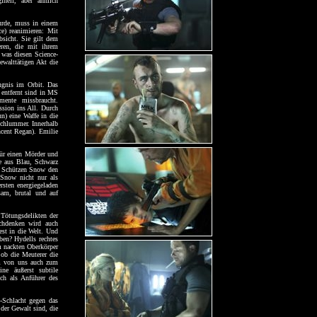
inell, aber ähnlich
urde, muss in einem
ce) reanimieren: Mit
Absicht. Sie gilt dem
ren, die mit ihrem
was diesen Science-
ewalttätigen Akt die
ngnis im Orbit. Das
 entfernt sind in MS
mente missbraucht.
sion ins All. Durch
n) eine Waffe in die
chlummer. Innerhalb
ncent Regan). Emilie
ür einen Mörder und
te aus Blau, Schwarz
n Schützen Snow den
 Snow nicht nur als
sten energiegeladen
sam, brutal und auf
Tötungsdelikten der
chdenken wird auch
est in die Welt. Und
ben? Hydells rechtes
m nackten Oberkörper
 ob die Meuterer die
dem von uns auch zum
ne äußerst subtile
ich als Anführer des
-Schlacht gegen das
der Gewalt sind, die