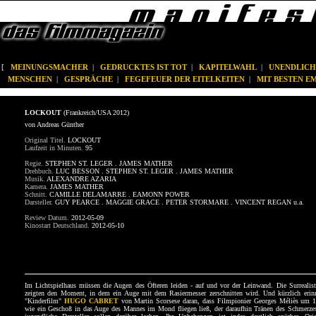
[
MEINUNGSMACHER
|
GEDRUCKTES IST TOT
|
KAPITELWAHL
|
UNENDLICH
MENSCHEN
|
GESPRÄCHE
|
FEGEFEUER DER EITELKEITEN
|
MIT BESTEN 
LOCKOUT
(Frankreich/USA 2012)
von Andreas Günther
Original Titel.
LOCKOUT
Laufzeit in Minuten.
95
Regie.
STEPHEN ST. LEGER . JAMES MATHER
Drehbuch.
LUC BESSON . STEPHEN ST. LEGER . JAMES MATHER
Musik.
ALEXANDRE AZARIA
Kamera.
JAMES MATHER
Schnitt.
CAMILLE DELAMARRE . EAMONN POWER
Darsteller.
GUY PEARCE . MAGGIE GRACE . PETER STORMARE . VINCENT REGAN u.a.
Review Datum.
2012-05-09
Kinostart Deutschland.
2012-05-10
Im Lichtspielhaus müssen die Augen des Öfteren leiden - auf und vor der Leinwand. Die Surrealis
zeigten den Moment, in dem ein Auge mit dem Rasiermesser zerschnitten wird. Und kürzlich erinn
"Kinderfilm"
HUGO CABRET
von Martin Scorsese daran, dass Filmpionier Georges Méliès um 
wie ein Geschoß in das Auge des Mannes im Mond fliegen ließ, der daraufhin Tränen des Schmerzes