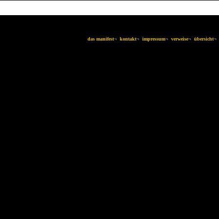
das manifest
¬
kontakt
¬
impressum
¬
verweise
¬
übersicht
¬