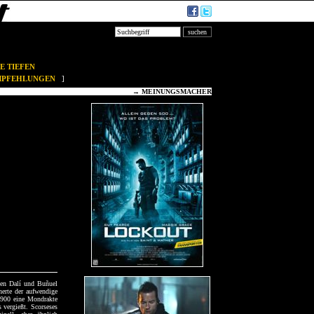
E TIEFEN
EMPFEHLUNGEN
]
→
MEINUNGSMACHER
ten Dalí und Buñuel
erte der aufwendige
1900 eine Mondrakte
 vergießt. Scorseses