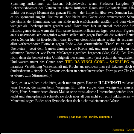
Spannung aufkommen zu lassen, beispielsweise wenn Professor Langdon (
Sicherheitsbeamter des Vatikan im nahezu luftleeren Raum der Bibliothek ums Üb
Leider der einzige Moment des ganzen Filmes – der immerhin über zwei Stunden Laufz
es so spannend zugeht. Die meiste Zeit bleibt das Ganze eine ernüchternde Schn
Geheimnis der Illuminaten, das am Ende noch ernüchternder ausfällt und dem vie
weniger als überhaupt nicht gerecht wird. Doch auch hier ist einmal mehr eine St
nämlich genau dann, wenn der Film seine falschen Fährten zu legen versucht. Figure
an als unsympathisch eingeführt werden stellen sich gegen Ende als die wahren Rette
versa. Schon hier ist überdeutlich, dass Browns Geschichte nichts weiter als astreiner
allzu vorhersehbarer Plottwist gegen Ende – das vermeintliche "Ende" ist an
camp
überbieten – setzt dem Ganzen dann aber die Krone auf, und man fragt sich nur n
talentierte Darsteller wie Ewan McGregor eigentlich hergeben (klar, Geld). Bei U
nicht, denn der beweist seine Unfähigkeit hier einmal mehr (erst recht in der englischen
Und warum mutet das Ganze nach
THE DA VINCI CODE – SAKRILEG
eig
harmlose Versöhnung Wissenschaft mit Kirche an, nachdem man auf Letzterer doch e
(andersherum –
Angels & Demons
erschien in seiner literarischen Form ja vor
The Da
es ebenso zum Stirnrunzeln)?
Nein, es ist wirklich nicht leicht, auch nur ein gutes Haar an
ILLUMINATI
zu lasse
jener Person, die schon beim Vorgängerfilm dafür sorgte, dass wenigstens akusti
bleibt, Hans Zimmer. Auch dieses Mal ist seine musikalische Untermalung wieder über 
leicht und atmosphärisch schwebt sie doch über all den nicht so recht funktionieren w
Manchmal sagen Bilder oder Symbole eben doch nicht mal eintausend Worte.
[
zurück
|
das manifest
|
Review drucken
]
Facebook
|
Twitte