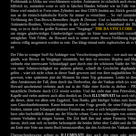
Problematik in Afrika nur verschlimmern würden. Antimaterie ist sicherlich auch etwas
hilfreich ist, zumindest wenn es sich in falschen Händen befindet wie im Falle vo
Diese wird nämlich in Form eines Zylinders aus dem CERN-Institut aus Zürich gestoh
nun an die römisch-katholische Kirche für immer zu vernichten ... So viel zuminde
Verfilmung des Dan-Brown-Bestsellers
Angels & Demons
. Und so hanebüchen das 
Antimaterie-Bomben, Verschwörungen in der Kirche und dem Geheimbund der Illu
mag, so ist es doch ein großer Kontrast zum "Vorgänger"
THE DA VINCI CODE 
um einiges glaubwürdiger. Glaubwürdiger weniger im Sinne von tatsächlich vorstell
erträglicher. Viele Fehler, die Howard noch in seiner ersten Brown-Verfilmung begi
nahezu völlig ausgemerzt worden zu sein. Das klingt einmal mehr euphorischer als es l
ist.
Der Film ist weniger Stoff für Anhänger von Verschwörungstheorien – wer auch nur a
glaubt, was Brown im Vorgänger vermittelte, bei dem ist sowieso Hopfen und Mal
vielmehr eine interessante Schnitzeljagd quer durch eine der schönsten Städte der W
von einer Sehenswürdigkeit zur anderen gehetzt, schnell die Geschichte abgehande
gelöst – wäre ich nicht schon in dieser Stadt gewesen und von ihrer unglaublichen Sch
gewesen, wäre spätestens jetzt der Moment für einen Trip gekommen. Leider ist dies
allen Attraktionen der Fall, denn durch das Drehverbot, das der Vatikan erhob (es 
Howard anscheinend verboten auch nur in der Nähe einer Kirche zu drehen – PR?
tatsächliche Drehorte durch CGI ersetzt werden. Und das sieht man dem Petersdom,
Kapelle und vielen anderen auch allzu deutlich an. Doch
ILLUMINATI
hat noch viel
als dieses, denn vor allem sein Zugpferd, Tom Hanks, gibt häufiger Anlass zum lauts
zum Gänsehautbekommen. Kaum bekommt er eine Frage gestellt, die seine Fähigkeit
fordern, nimmt sein Schauspiel abstruse Formen an, wenn er sich beispielsweise imme
fasst oder buchstäblich dumm aus der Wäsche schaut. Ganz zu schweigen von seine
seinem Verhalten in einigen Szenen. Die Zeit läuft ihm und seiner Partnerin Vittor
davon, doch statt sich zu beeilen fachsimpeln die beiden lieber über Galilei und die I
am Ende eine Seite aus einem Buch herauszureißen, das den Archiven des Vatikans ent
Überraschenderweise gelingt es
ILLUMINATI
aber auch den einen oder ande