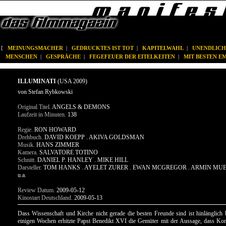
[
MEINUNGSMACHER
|
GEDRUCKTES IST TOT
|
KAPITELWAHL
|
UNENDLICH
MENSCHEN
|
GESPRÄCHE
|
FEGEFEUER DER EITELKEITEN
|
MIT BESTEN 
ILLUMINATI
(USA 2009)
von Stefan Rybkowski
Original Titel.
ANGELS & DEMONS
Laufzeit in Minuten.
138
Regie.
RON HOWARD
Drehbuch.
DAVID KOEPP . AKIVA GOLDSMAN
Musik.
HANS ZIMMER
Kamera.
SALVATORE TOTINO
Schnitt.
DANIEL P. HANLEY . MIKE HILL
Darsteller.
TOM HANKS . AYELET ZURER . EWAN MCGREGOR . ARMIN MU
u.a.
Review Datum.
2009-05-12
Kinostart Deutschland.
2009-05-13
Dass Wissenschaft und Kirche nicht gerade die besten Freunde sind ist hinlänglich 
einigen Wochen erhitzte Papst Benedikt XVI die Gemüter mit der Aussage, dass K