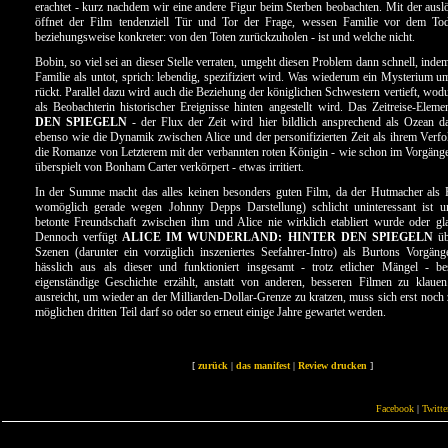
erachtet - kurz nachdem wir eine andere Figur beim Sterben beobachten. Mit der aus
öffnet der Film tendenziell Tür und Tor der Frage, wessen Familie vor dem T
beziehungsweise konkreter: von den Toten zurückzuholen - ist und welche nicht.
Bobin, so viel sei an dieser Stelle verraten, umgeht diesen Problem dann schnell, ind
Familie als untot, sprich: lebendig, spezifiziert wird. Was wiederum ein Mysterium u
rückt. Parallel dazu wird auch die Beziehung der königlichen Schwestern vertieft, wod
als Beobachterin historischer Ereignisse hinten angestellt wird. Das Zeitreise-Elem
DEN SPIEGELN
- der Flux der Zeit wird hier bildlich ansprechend als Ozean darg
ebenso wie die Dynamik zwischen Alice und der personifizierten Zeit als ihrem Verfo
die Romanze von Letzterem mit der verbannten roten Königin - wie schon im Vorgänger
überspielt von Bonham Carter verkörpert - etwas irritiert.
In der Summe macht das alles keinen besonders guten Film, da der Hutmacher als F
womöglich gerade wegen Johnny Depps Darstellung) schlicht uninteressant ist 
betonte Freundschaft zwischen ihm und Alice nie wirklich etabliert wurde oder gla
Dennoch verfügt
ALICE IM WUNDERLAND: HINTER DEN SPIEGELN
üb
Szenen (darunter ein vorzüglich inszeniertes Seefahrer-Intro) als Burtons Vorgäng
hässlich aus als dieser und funktioniert insgesamt - trotz etlicher Mängel - be
eigenständige Geschichte erzählt, anstatt von anderen, besseren Filmen zu klau
ausreicht, um wieder an der Milliarden-Dollar-Grenze zu kratzen, muss sich erst noch 
möglichen dritten Teil darf so oder so erneut einige Jahre gewartet werden.
[
zurück
|
das manifest
|
Review drucken
]
Facebook
|
Twitte