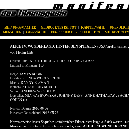
[
MEINUNGSMACHER
|
GEDRUCKTES IST TOT
|
KAPITELWAHL
|
UNENDLICH
MENSCHEN
|
GESPRÄCHE
|
FEGEFEUER DER EITELKEITEN
|
MIT BESTEN 
ALICE IM WUNDERLAND: HINTER DEN SPIEGELN
(USA/Großbritannien 
von Florian Lieb
Original Titel.
ALICE THROUGH THE LOOKING GLASS
Laufzeit in Minuten.
113
Regie.
JAMES BOBIN
Drehbuch.
LINDA WOOLVERTON
Musik.
DANNY ELFMAN
Kamera.
STUART DRYBURGH
Schnitt.
ANDREW WEISBLUM
Darsteller.
MIA WASIKOWSKA . JOHNNY DEPP . ANNE HATHAWAY . SACH
COHEN u.a.
Review Datum.
2016-06-08
Kinostart Deutschland.
2016-05-26
Normalerweise lassen Sequels zu erfolgreichen Filmen nicht lange auf sich warten - nic
Momentum zu nutzen. Umso überraschender, dass
ALICE IM WUNDERLAND: