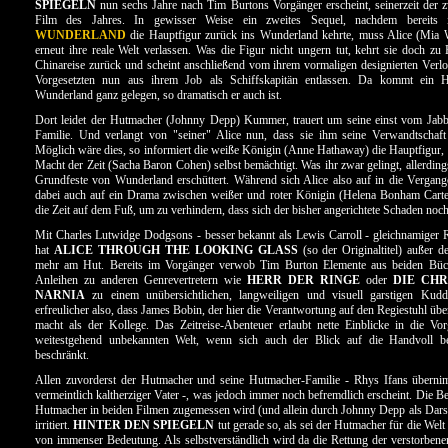
SPIEGELN
nun sechs Jahre nach Tim Burtons Vorgänger erscheint, seinerzeit der zw
Film des Jahres. In gewisser Weise ein zweites Sequel, nachdem bereits
WUNDERLAND
die Hauptfigur zurück ins Wunderland kehrte, muss Alice (Mia 
erneut ihre reale Welt verlassen. Was die Figur nicht ungern tut, kehrt sie doch zu
Chinareise zurück und scheint anschließend vom ihrem vormaligen designierten Verlo
Vorgesetzten nun aus ihrem Job als Schiffskapitän entlassen. Da kommt ein H
Wunderland ganz gelegen, so dramatisch er auch ist.
Dort leidet der Hutmacher (Johnny Depp) Kummer, trauert um seine einst vom Jabb
Familie. Und verlangt von "seiner" Alice nun, dass sie ihm seine Verwandtschaft 
Möglich wäre dies, so informiert die weiße Königin (Anne Hathaway) die Hauptfigur, 
Macht der Zeit (Sacha Baron Cohen) selbst bemächtigt. Was ihr zwar gelingt, allerding
Grundfeste von Wunderland erschüttert. Während sich Alice also auf in die Vergan
dabei auch auf ein Drama zwischen weißer und roter Königin (Helena Bonham Carter)
die Zeit auf dem Fuß, um zu verhindern, dass sich der bisher angerichtete Schaden noc
Mit Charles Lutwidge Dodgsons - besser bekannt als Lewis Carroll - gleichnamiger
hat
ALICE THROUGH THE LOOKING GLASS
(so der Originaltitel) außer d
mehr am Hut. Bereits im Vorgänger verwob Tim Burton Elemente aus beiden Büch
Anleihen zu anderen Genrevertretern wie
HERR DER RINGE
oder
DIE CH
NARNIA
zu einem unübersichtlichen, langweiligen und visuell garstigen Kud
erfreulicher also, dass James Bobin, der hier die Verantwortung auf den Regiestuhl üb
macht als der Kollege. Das Zeitreise-Abenteuer erlaubt nette Einblicke in die Vor
weitestgehend unbekannten Welt, wenn sich auch der Blick auf die Handvoll b
beschränkt.
Allen zuvorderst der Hutmacher und seine Hutmacher-Familie - Rhys Ifans übernim
vermeintlich kaltherziger Vater -, was jedoch immer noch befremdlich erscheint. Die B
Hutmacher in beiden Filmen zugemessen wird (und allein durch Johnny Depp als Darstel
irritiert.
HINTER DEN SPIEGELN
tut gerade so, als sei der Hutmacher für die Wel
von immenser Bedeutung. Als selbstverständlich wird da die Rettung der verstorben