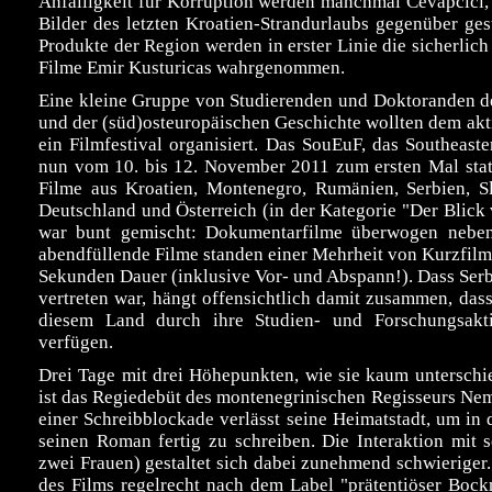
Anfälligkeit für Korruption werden manchmal Cevapcici,
Bilder des letzten Kroatien-Strandurlaubs gegenüber ges
Produkte der Region werden in erster Linie die sicherlich
Filme Emir Kusturicas wahrgenommen.
Eine kleine Gruppe von Studierenden und Doktoranden de
und der (süd)osteuropäischen Geschichte wollten dem akt
ein Filmfestival organisiert. Das SouEuF, das Southeast
nun vom 10. bis 12. November 2011 zum ersten Mal stat
Filme aus Kroatien, Montenegro, Rumänien, Serbien, S
Deutschland und Österreich (in der Kategorie "Der Blick
war bunt gemischt: Dokumentarfilme überwogen neben 
abendfüllende Filme standen einer Mehrheit von Kurzfilm
Sekunden Dauer (inklusive Vor- und Abspann!). Dass Serb
vertreten war, hängt offensichtlich damit zusammen, das
diesem Land durch ihre Studien- und Forschungsakti
verfügen.
Drei Tage mit drei Höhepunkten, wie sie kaum unterschi
ist das Regiedebüt des montenegrinischen Regisseurs Nema
einer Schreibblockade verlässt seine Heimatstadt, um in
seinen Roman fertig zu schreiben. Die Interaktion mit
zwei Frauen) gestaltet sich dabei zunehmend schwieriger.
des Films regelrecht nach dem Label "prätentiöser Boc