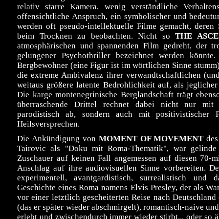
relativ starre Kamera, wenig verständliche Verhalte
offensichtliche Anspruch, ein symbolischer und bedeutu
werden oft pseudo-intellektuelle Filme gemacht, deren 
beim Trocknen zu beobachten. Nicht so
THE ASCE
atmosphärischen und spannenden Film gedreht, der tro
gelungener Psychothriller bezeichnet werden könnt
Bergbewohner (eine Figur ist im wörtlichen Sinne stumm), 
die extreme Ambivalenz ihrer verwandtschaftlichen (un
weitaus größere latente Bedrohlichkeit auf, als jeglicher
Die karge montenegrinische Berglandschaft trägt ebenso
überraschende Drittel rechnet dabei nicht nur mit 
parodistisch ab, sondern auch mit positivistischer Fo
Heilsversprechen.
Die Ankündigung von
MOMENT OF MOVEMENT
des 
Tairovic als "Doku mit Roma-Thematik", war gelinde 
Zuschauer auf keinen Fall angemessen auf diesen 70-m
Anschlag auf ihre audiovisuellen Sinne vorbereiten. De
experimentell, avantgardistisch, surrealistisch und 
Geschichte eines Roma namens Elvis Presley, der als Wan
vor einer letztlich gescheiterten Reise nach Deutschland 
(das er später wieder abschmirgelt), romantisch-naive und
erlebt und zwischendurch immer wieder stirbt... oder so ä