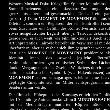
Western-Musical-Doku-Kriegsfilm-Splatter-M
Stummfilmelementen ist eine unfassbare Zumutung an den
grenzenlos albern und geschmacklos. Und auf eine gan
großartig! Denn
MOMENT OF MOVEMENT
überaus ku
Dilettant, sondern ein Regisseur, der sehr kontrolliert sei
beim Zuschauer ein Gefühl des Kontrollverlusts auszul
etwas ausgelutschter Begriff, aber ja: Tairovic dekonstr
gerade weil er auch weiß, wie Film funktioniert. Auch is
Art unprätentiös: Tairovic betreibt ein Verwirrspiel mit d
überfordern, aber er verhält sich ihm gegenüber weder 
lässt sich
MOMENT OF MOVEMENT
problemlos al
Identität lesen, das sowohl jegliche Betrof
Assimilationsforderungen ethnischer Serben der Lächer
dunkle Vergangenheit des Zweiten Weltkriegs durch eine
nationalsozialistischer Symbolik (v. a. Hakenkreuzen) z
MOVEMENT
ist ein einzigartiges Erlebnis, eine lus
gepflegte Cinephile sich im Mitternachtsprogramm uns
Senders antun würde.
Der filmische Höhepunkt des Samstags erhielt den Publi
der 10-minütige Animationskurzfilm
5 MINUTES EACH
mit zu Medienträgern mutierten Köpfen müssen si
bürokratischen Ritual unterziehen. Im Zentrum steht ei