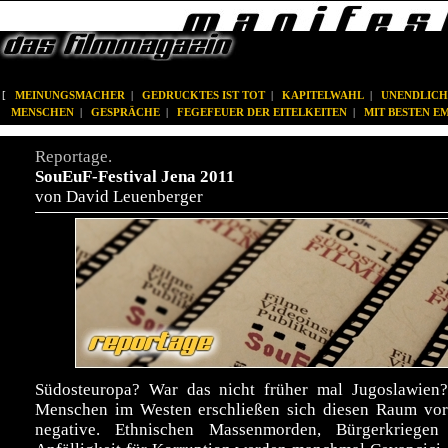
[
MEINUNGSMACHER
|
GEDRUCKTES IST TOT
|
KAPITELWAHL
|
UNENDLICH
MENSCHEN
|
GESPRÄCHE
|
FEGEFEUER DER EITELKEITEN
|
MIT BESTEN 
Reportage.
SouEuF-Festival Jena 2011
von David Leuenberger
Südosteuropa? War das nicht früher mal Jugoslawien?
Menschen im Westen erschließen sich diesen Raum vor 
negative. Ethnischen Massenmorden, Bürgerkriege