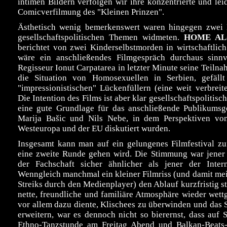
intimen Bildern verfolgen wir ihre konzentrierte und lei
Comicverfilmung des "Kleinen Prinzen".
Ästhetisch wenig bemerkenswert waren hingegen zwei D
gesellschaftspolitischen Themen widmeten.
HOME AL
berichtet von zwei Kinderselbstmorden in wirtschaftlich
wäre ein anschließendes Filmgespräch durchaus sinnv
Regisseur Ionut Carpatarea in letzter Minute seine Teiln
die Situation von Homosexuellen in Serbien, gefäl
"impressionistischen" Lückenfüllern (eine weit verbrei
Die Intention des Films ist aber klar gesellschaftspolitisch
eine gute Grundlage für das anschließende Publikumsg
Marija Bašic und Nils Nebe, in dem Perspektiven von
Westeuropa und der EU diskutiert wurden.
Insgesamt kann man auf ein gelungenes Filmfestival zur
eine zweite Runde gehen wird. Die Stimmung war jener
der Fachschaft sicher ähnlicher als jener der Intern
Wenngleich manchmal ein kleiner Filmriss (und damit mei
Streiks durch den Medienplayer) den Ablauf kurzfristig st
nette, freundliche und familiäre Atmosphäre wieder wet
vor allem dazu diente, Klischees zu überwinden und das 
erweitern, war es dennoch nicht so bierernst, dass auf
Ethno-Tanzstunde am Freitag Abend und Balkan-Beats-