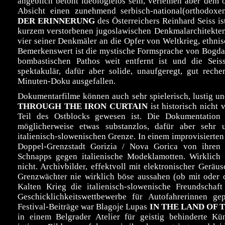
angeblich betont ideologielos sein, verleihen aber dem
Absicht einen zunehmend serbisch-national(orthodoxe
DER ERINNERUNG
des Österreichers Reinhard Seiss 
kurzem verstorbenen jugoslawischen Denkmalarchitekten
vier seiner Denkmäler an die Opfer von Weltkrieg, ethni
Bemerkenswert ist die mystische Formsprache von Bogdan
bombastischen Pathos weit entfernt ist und die Seiss
spektakulär, dafür aber solide, unaufgeregt, gut reche
Minuten-Doku ausgefallen.
Dokumentarfilme können auch sehr spielerisch, lustig un
THROUGH THE IRON CURTAIN
ist historisch nicht 
Teil des Ostblocks gewesen ist. Die Dokumentation
möglicherweise etwas substanzlos, dafür aber sehr 
italienisch-slowenischen Grenze. In einem improvisierte
Doppel-Grenzstadt Gorizia / Nova Gorica von ihren 
Schnapps gegen italienische Modeklamotten. Wirklich
nicht. Archivbilder, effektvoll mit elektronischer Geräu
Grenzwächter nie wirklich böse aussahen (ob mit oder 
Kalten Krieg die italienisch-slowenische Freundscha
Geschicklichkeitswettbewerbe für Autofahrerinnen gep
Festival-Beiträge war Blagoje Lupas
IN THE LAND OF 
in einem Belgrader Atelier für geistig behinderte Kün