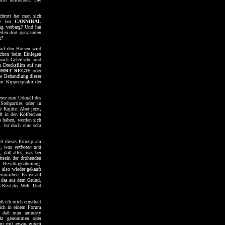
chrott hat man sich
wie bei
CANNIBAL
ng verbarg? Und hat
rlen dort ganz unten
k?
 Auf den Börsen wird
chon beim Einlegen
 nach Gefeilsche und
 Drecksfilm auf ner
ÜHRT REGIE
oder
te Behandlung dieser
dem Kippenqualm der
erne zum Urknall des
Stehparties oder in
 Kajüte. Aber jetzt,
ft in den Köfferchen
m haben, werden sich
. Ist doch eine sehr
l dieses Prinzip am
s
,
was verboten und
, daß alles, was bei
ßtsein der drohenden
/ Beschlagnahmung.
 also wieder gekauft
zumachen. Es ist auf
d das aus dem Grund,
n Rest der Welt. Und
ß ich mich ernsthaft
lich in einem Forum
g, daß man amnesty
t genommen oder
mmt mit etwas gutem