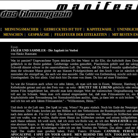
[
MEINUNGSMACHER
|
GEDRUCKTES IST TOT
|
KAPITELWAHL
|
UNENDLICH
MENSCHEN
|
GESPRÄCHE
|
FEGEFEUER DER EITELKEITEN
|
MIT BESTEN 
Essay.
JÄGER UND SAMMLER - Die Jagdzeit ist Vorbei
von Hasko Baumann
Was ist passiert? Ungewaschene Typen drücken Dir den Wanst in die Elle, die Aufschrift ihres Doo
gefährlich in die Breite gedehnt. Geldbeträge werden gemuffelt, Plastiktüten gefüllt und der salz
Schweiß dünstet schwer in der sauerstoffarmen Luft. Du bereust, daß Du Deine Freundin spaßeshalb
denn die schwarze Masse glotzt ihr aus blassen Pickelgesichtern auf den Arsch - sie ist nämlich di
zumindest die einzigeFrau, die auch wie eine aussieht. Das Gefühl von Entfremdung mischt sich mi
Unterlegenheit. Du bist allein. Und doch bist Du einer von ihnen. Du bist auf einer Filmbörse.
So war die Situation auch schon vor zehn Jahren, ob man sich nun in Essen, Münster, Hamburg od
Kellerkinder getraut und um den Preis von - au weia -
HÄUTET SIE LEBEND
gefeilscht oder sech
letzten Film hingeblättert hat, obwohl man kein einziges Wort der italienischen Originalfassung ve
toll aus im Schrank. Wenn man sich einmal eingestanden hat, daß man Filmsammler ist, ein F
Kopfschütteln oder Bewunderung bei Normalsterblichen auslöst, dann, ja dann lebt es sich leichter. 
und ich bin seit acht Jahren Filmsammler." - "Willkommen, Heinz."
Und doch ist die Luft raus. Der Spaß ist weg. Wieso? Na ganz einfach. Noch bis Ende der Neunziger
Verbotenen. Die Freaks krochen aus den Höhlen mit den Verbotslisten der Bundesprüfstelle und arbei
nach dem anderen ab. Für viel Geld. Die übelsten Klopper wurden von Händlern im Köfferchen unte
und wer wußte, was er wollte, durfte einen Hunni ins Köfferchen stecken und seinen heißgeliebten
nach Hause nehmen. Ich weiß noch, daß ich stolz wie Bolle war, als ich den
MAN-EATER
in den 
eine abstruse Kopie, in der ständig die Sprache wechselte, in mieser Bildqualität, und vor allem war
letzte Scheiße; aber seit Kindertagen wußte ich um den Nimbus des Verbots. Das allein - und nur das
Jagd. Das mußte man gesehen haben. Fulci. Franco. D'Amato.
CANNIBAL FEROX
APOCALYPSE
.
I SPIT ON YOUR GRAVE
.
MEN BEHIND THE SUN
.
TOOLBOX MUR
MASSACRE
. Was weiß ich. Hauptsache, verboten. Und dann natürlich - Trommelwirbel -
u