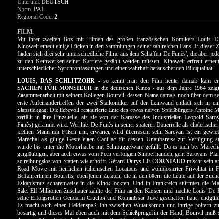
Untertitel.
DEUTSCH
Norm.
PAL
Regional Code.
2
FILM.
Mit ihrer zweiten Box mit Filmen des großen französischen Komikers Louis De
Kinowelt erneut einige Lücken in den Sammlungen seiner zahlreichen Fans. In dieser
finden sich drei sehr unterschiedliche Filme aus dem Schaffen De Funès', die aber jed
zu den Kernwerken seiner Karriere gezählt werden müssen. Kinowelt erfreut erneut
unterschiedlicher Synchronfassungen und einer wahrhaft berauschenden Bildqualität.
LOUIS, DAS SCHLITZOHR
- so kennt man den Film heute, damals kam e
SACHEN FÜR MONSIEUR
in die deutschen Kinos - aus dem Jahre 1964 zeigt
Zusammenarbeit mit seinem Kollegen Bourvil, dessen Name damals noch über dem sei
erste Aufeinandertreffen der zwei Starkomiker auf der Leinwand entlädt sich in e
Slapstickgag: Die liebevoll restaurierte Ente des etwas naiven Spießbürgers Antoine M
zerfällt in ihre Einzelteile, als sie von der Karosse des Industriellen Leopold Saro
Funès) gerammt wird. Wer hier De Funès in seiner späteren Dauerrolle als cholerischer
kleinen Mann mit Füßen tritt, erwartet, wird überrascht sein: Saroyan ist ein gewief
Maréchal als gütige Geste einen Cadillac für dessen Urlaubsreise zur Verfügung ste
wurde bis unter die Motorhaube mit Schmuggelware gefüllt. Da es sich bei Maréch
gutgläubigen, aber auch etwas vom Pech verfolgten Simpel handelt, geht Saroyans Plan
so reibungslos von Statten wie erhofft. Gérard Ourys
LE CORNIAUD
mischt sein a
Road Movie mit herrlichen italienischen Locations und wohldosierter Frivolität in
Beifahrerinnen Bourvils, eben jenen Zutaten, die in den 60ern die Leute auf der Such
Eskapismus scharenweise in die Kinos lockten. Und in Frankreich stürmten die Ma
Säle: Elf Millionen Zuschauer zählte der Film an den Kassen und machte Louis De 
seine Erfolgsrollen Gendarm Cruchot und Kommissar Juve geschaffen hatte, endgült
Es macht auch einen Heidenspaß, ihn zwischen Wutausbruch und Intrige poltern zu
bösartig und dieses Mal eben auch mit dem Schießprügel in der Hand; Bourvil muß s