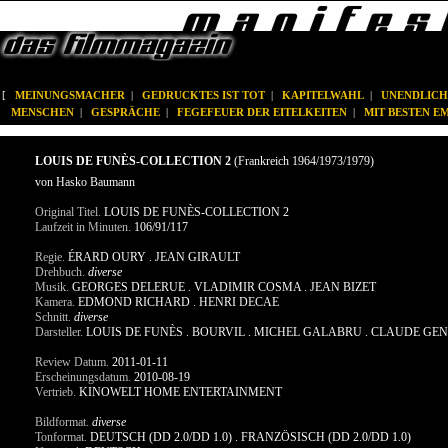
[
MEINUNGSMACHER
|
GEDRUCKTES IST TOT
|
KAPITELWAHL
|
UNENDLICH
MENSCHEN
|
GESPRÄCHE
|
FEGEFEUER DER EITELKEITEN
|
MIT BESTEN 
LOUIS DE FUNÈS-COLLECTION 2
(Frankreich 1964/1973/1979)
von Hasko Baumann
Original Titel.
LOUIS DE FUNÈS-COLLECTION 2
Laufzeit in Minuten.
106/91/117
Regie.
ÉRARD OURY . JEAN GIRAULT
Drehbuch.
diverse
Musik.
GEORGES DELERUE . VLADIMIR COSMA . JEAN BIZET
Kamera.
EDMOND RICHARD . HENRI DECAE
Schnitt.
diverse
Darsteller.
LOUIS DE FUNÈS . BOURVIL . MICHEL GALABRU . CLAUDE GENS
Review Datum.
2011-01-11
Erscheinungsdatum.
2010-08-19
Vertrieb.
KINOWELT HOME ENTERTAINMENT
Bildformat.
diverse
Tonformat.
DEUTSCH (DD 2.0/DD 1.0) . FRANZÖSISCH (DD 2.0/DD 1.0)