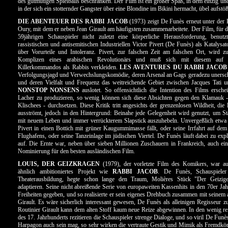
des gutmütigen Spielballs beschränken. Der Film ist ein großer Spaß, in dem einzig und
in der sich ein stotternder Gangster über eine Blondine im Bikini hermacht, übel aufstöß
DIE ABENTEUER DES RABBI JACOB
(1973) zeigt De Funès erneut unter der
Oury, mit dem er neben Jean Girault am häufigsten zusammenarbeitete. Der Film, für d
59jährigen Schauspieler nicht zuletzt eine körperliche Herausforderung, benut
rassistischen und antisemitischen Industriellen Victor Pivert (De Funès) als Katalysa
über Vorurteile und Intoleranz. Pivert, zur falschen Zeit am falschen Ort, wird z
Komplizen eines arabischen Revolutionärs und muß sich mit diesem auf 
Killerkommandos als Rabbis verkleiden.
LES AVENTURES DU RABBI JACOB
Verfolgungsjagd und Verwechslungskomödie, deren Arsenal an Gags geradezu unersch
und deren Vielfalt und Frequenz das weitreichende Gebiet zwischen Jacques Tati u
NONSTOP NONSENS
auslotet. So offensichtlich die Intention des Films ersche
Lacher zu produzieren, so wenig können sich diese Absichten gegen den Klamauk -
Klischees - durchsetzen. Diese Kritik tritt angesichts der grenzenlosen Wildheit, die
ausströmt, jedoch in den Hintergrund: Beinahe jede Gelegenheit wird genutzt, um St
mit neuem Leben und immer verrückterem Slapstick auszuhebeln. Unvergeßlich etwa 
Pivert in einen Bottich mit grüner Kaugummimasse fällt, oder seine Irrfahrt auf d
Flughafens, oder seine Tanzeinlage im jüdischen Viertel. De Funès läuft dabei zu ex
auf. Die Ernte war, neben über sieben Millionen Zuschauern in Frankreich, auch e
Nominierung für den besten ausländischen Film.
LOUIS, DER GEIZKRAGEN
(1979), der vorletzte Film des Komikers, war au
ähnlich ambitioniertes Projekt wie
RABBI JACOB
. De Funès, Schauspieler 
Theaterausbildung, hegte schon lange den Traum, Molières Stück "Der Geizig
adaptieren. Seine nicht abreißende Serie von europaweiten Kassenhits in den 70er Jahr
Freiheiten gegeben, und so realisierte er sein eigenes Drehbuch zusammen mit seinem 
Girault. Es wäre sicherlich interessant gewesen, De Funès als alleinigen Regisseur z
Routinier Girault kann dem alten Stoff kaum neue Reize abgewinnen. In den wenig re
des 17. Jahrhunderts rezitieren die Schauspieler strenge Dialoge, und so viril De Funè
Harpagon auch sein mag, so sehr wirken die vertraute Gestik und Mimik als Fremdkör