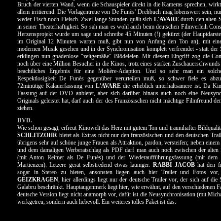
Bruch der vierten Wand, wenn die Schauspieler direkt in die Kameras sprechen, wirkt a
allem irritierend. Die Vorlagentreue von De Funès' Drehbuch mag lobenswert sein, nur
weder Fisch noch Fleisch. Zwei lange Stunden quält sich
L'AVARE
durch den alten 
in seiner Theaterhaftigkeit. So sah man es wohl auch beim deutschen Filmverleih Cons
Herzensprojekt wurde um sage und schreibe 45 Minuten (!) gekürzt (der Hauptdarste
im Original 12 Minuten warten muß, gibt nun von Anfang den Ton an), mit eine
modernen Musik gesehen und in der Synchronisation komplett verfremdet - statt der
erklingen nun gnadenlose "zeitgemäße" Blödeleien. Mit diesem Eingriff zog die Co
noch über eine Million Besucher in die Kinos, trotz eines starken Zuschauerschwunds 
beachtliches Ergebnis für eine Molière-Adaption. Und so sehr man ein solch
Respektlosigkeit De Funès gegenüber verurteilen muß, so schwer fiele es abzus
72minütige Kalauerfassung von
L'AVARE
die erheblich unterhaltsamere ist. Da Ki
Fassung auf der DVD anbietet, aber sich darüber hinaus auch noch eine Neusync
Originals geleistet hat, darf auch der des Französischen nicht mächtige Filmfreund de
ziehen.
DVD.
Wie schon gesagt, erfreut Kinowelt das Herz mit gutem Ton und traumhafter Bildqualit
SCHLITZOHR
bietet als Extras nicht nur den französischen und den deutschen Trail
übrigens sehr auf schöne junge Frauen als Attraktion, pardon, versteifen; neben eine
und dem damaligen Werberatschlag als PDF darf man auch noch zwischen der alten
(mit Anton Reimer als De Funès) und der Wiederaufführungsfassung (mit dem
Martienzen). Letzere gerät selbstredend etwas launiger.
RABBI JACOB
hat den f
sogar in Stereo zu bieten, ansonsten liegen auch hier Trailer und Fotos vor
GEIZKRAGEN
, hier allerdings liegt nur der deutsche Trailer vor, der sich auf di
Galabru beschränkt. Hauptaugenmerk liegt hier, wie erwähnt, auf den verschiedenen Fa
deutsche Version liegt nicht anamorph vor, dafür ist die Neusynchronisation (mit Mich
werkgetreu, sondern auch liebevoll. Ein weiteres tolles Paket ist das.