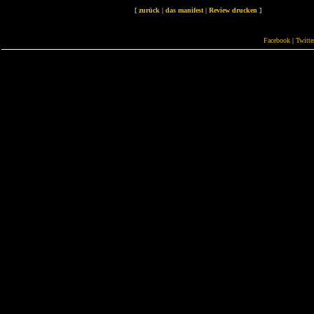
[
zurück
|
das manifest
|
Review drucken
]
Facebook
|
Twitte