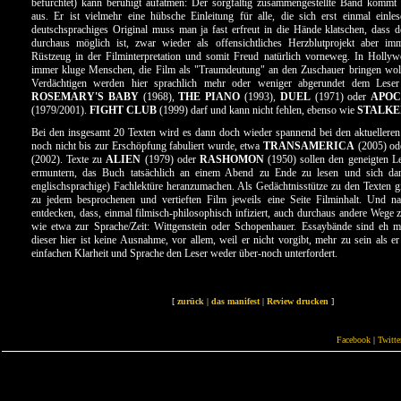
befürchtet) kann beruhigt aufatmen: Der sorgfältig zusammengestellte Band kommt 
aus. Er ist vielmehr eine hübsche Einleitung für alle, die sich erst einmal einl
deutschsprachiges Original muss man ja fast erfreut in die Hände klatschen, dass d
durchaus möglich ist, zwar wieder als offensichtliches Herzblutprojekt aber imm
Rüstzeug in der Filminterpretation und somit Freud natürlich vorneweg. In Hollyw
immer kluge Menschen, die Film als "Traumdeutung" an den Zuschauer bringen woll
Verdächtigen werden hier sprachlich mehr oder weniger abgerundet dem Leser 
ROSEMARY'S BABY
(1968),
THE PIANO
(1993),
DUEL
(1971) oder
APOC
(1979/2001).
FIGHT CLUB
(1999) darf und kann nicht fehlen, ebenso wie
STALKE
Bei den insgesamt 20 Texten wird es dann doch wieder spannend bei den aktuelleren
noch nicht bis zur Erschöpfung fabuliert wurde, etwa
TRANSAMERICA
(2005) o
(2002). Texte zu
ALIEN
(1979) oder
RASHOMON
(1950) sollen den geneigten Les
ermuntern, das Buch tatsächlich an einem Abend zu Ende zu lesen und sich da
englischsprachige) Fachlektüre heranzumachen. Als Gedächtnisstütze zu den Texten 
zu jedem besprochenen und vertieften Film jeweils eine Seite Filminhalt. Und na
entdecken, dass, einmal filmisch-philosophisch infiziert, auch durchaus andere Wege z
wie etwa zur Sprache/Zeit: Wittgenstein oder Schopenhauer. Essaybände sind eh me
dieser hier ist keine Ausnahme, vor allem, weil er nicht vorgibt, mehr zu sein als er
einfachen Klarheit und Sprache den Leser weder über-noch unterfordert.
[
zurück
|
das manifest
|
Review drucken
]
Facebook
|
Twitte