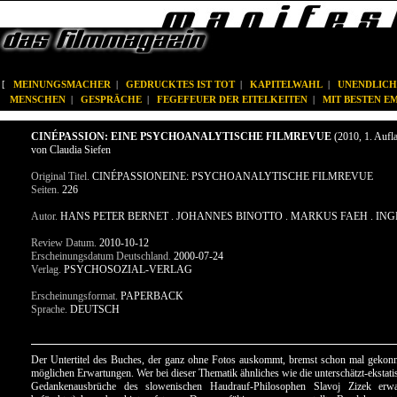
[
MEINUNGSMACHER
|
GEDRUCKTES IST TOT
|
KAPITELWAHL
|
UNENDLICH
MENSCHEN
|
GESPRÄCHE
|
FEGEFEUER DER EITELKEITEN
|
MIT BESTEN 
CINÉPASSION: EINE PSYCHOANALYTISCHE FILMREVUE
(2010, 1. Aufl
von Claudia Siefen
Original Titel.
CINÉPASSIONEINE: PSYCHOANALYTISCHE FILMREVUE
Seiten.
226
Autor.
HANS PETER BERNET . JOHANNES BINOTTO . MARKUS FAEH . INGRI
Review Datum.
2010-10-12
Erscheinungsdatum Deutschland.
2000-07-24
Verlag.
PSYCHOSOZIAL-VERLAG
Erscheinungsformat.
PAPERBACK
Sprache.
DEUTSCH
Der Untertitel des Buches, der ganz ohne Fotos auskommt, bremst schon mal gekonn
möglichen Erwartungen. Wer bei dieser Thematik ähnliches wie die unterschätzt-ekstat
Gedankenausbrüche des slowenischen Haudrauf-Philosophen Slavoj Zizek erwa