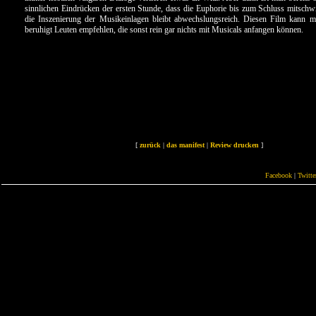
sinnlichen Eindrücken der ersten Stunde, dass die Euphorie bis zum Schluss mitschw
die Inszenierung der Musikeinlagen bleibt abwechslungsreich. Diesen Film kann m
beruhigt Leuten empfehlen, die sonst rein gar nichts mit Musicals anfangen können.
[
zurück
|
das manifest
|
Review drucken
]
Facebook
|
Twitte