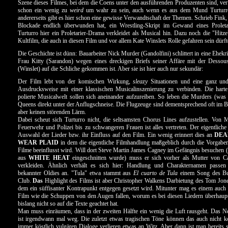
Szene dieses Filmes, bei dem die Coens unter den ausführenden Produzenten sind, verf
schon ein wenig zu
weird
um wahr zu sein, auch wenn es aus dem Mund Turturro
andererseits gibt es hier schon eine gewisse Verwandtschaft der Themen. Schrieb Fink,
Blockade endlich überwunden hat, ein Wrestling-Skript im Gewand eines Proleta
Turturro hier ein Proletarier-Drama verkleidet als Musical hin. Dazu noch die "Hit
Kultfilm, die auch in diesen Film und vor allem Kate Winslets Rolle gefahren sein dürft
Die Geschichte ist dünn: Bauarbeiter Nick Murder (Gandolfini) schlittert in eine Ehek
Frau Kitty (Sarandon) wegen eines dreckigen Briefs seiner Affäre mit der Dessous
(Winslet) auf die Schliche gekommen ist. Aber sie ist hier auch nur sekundär:
Der Film lebt von der komischen Wirkung,
sleazy
Situationen und eine ganz un
Ausdrucksweise mit einer klassischen Musicalinszenierung zu verbinden. Die harte
polierte Musicalwelt sollen sich aneinander aufzureiben. So leben die Murders (was
Queens direkt unter der Anflugschneise. Die Flugzeuge sind dementsprechend oft im B
aber keinen störenden Lärm.
Dabei scheut sich Turturro nicht, die seltsamsten Chorus Lines aufzustellen. Von
Feuerwehr und Polizei bis zu schwangeren Frauen ist alles vertreten. Der eigentliche 
Auswahl der Lieder bzw. ihr Einfluss auf den Film. Ein wenig erinnert dies an
DEA
WEAR PLAID
in dem die eigentliche Filmhandlung maßgeblich durch die Vorgaben 
Filme beeinflusst wird. Will dort Steve Martin James Cagney im Gefängnis besuchen 
aus
WHITE HEAT
eingeschnitten wurde) muss er sich vorher als Mutter von C
verkleiden. Ähnlich verhält es sich hier: Handlung und Charakternamen passen
bekannter Oldies an. "Tula" etwa stammt aus
El cuarto de Tula
einem Song des Bue
Club.
Das
Highlight des Films ist aber Christopher Walkens Darbietung des Tom Jo
dem ein süffisanter Kontrapunkt entgegen gesetzt wird. Mitunter mag es einem auch 
Film wie die Schuppen von den Augen fallen, worum es bei diesen Liedern überhaup
bislang nicht so auf die Texte geachtet hat.
Man muss einräumen, dass in der zweiten Hälfte ein wenig die Luft rausgeht. Das 
ist irgendwann mal weg. Die zuletzt etwas tragischen Töne können das auch nicht 
immer köstlich vulgären Dialoge verlieren etwas an Witz. Aber dann ist man bereits s