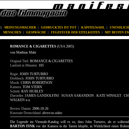
[
MEINUNGSMACHER
|
GEDRUCKTES IST TOT
|
KAPITELWAHL
|
UNENDLICH
MENSCHEN
|
GESPRÄCHE
|
FEGEFEUER DER EITELKEITEN
|
MIT BESTEN 
ROMANCE & CIGARETTES
(USA 2005)
von Matthias Mahr
Original Titel.
ROMANCE & CIGARETTES
Laufzeit in Minuten.
105
Regie.
JOHN TURTURRO
Drehbuch.
JOHN TURTURRO
Musik.
CHRIS ROBERTSON
Kamera.
TOM STERN
Schnitt.
RAY HUBLEY
Darsteller.
JAMES GANDOLFINI . SUSAN SARANDON . KATE WINSLET . C
WALKEN u.a.
Review Datum.
2006-10-26
Kinostart Deutschland.
direct-to-video
Die Legende im Viennale-Katalog will es so, dass John Turturro, als er währe
BARTON FINK
vor der Kamera in die Tasten klopfte, in Wirklichkeit einen Rohen