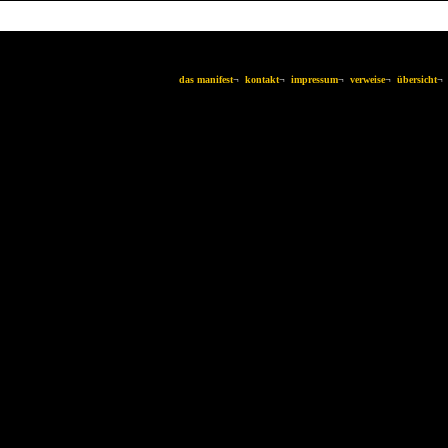
das manifest
¬
kontakt
¬
impressum
¬
verweise
¬
übersicht
¬