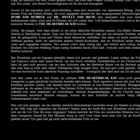
Papa, der natürlich von Jerry Stiller gespielt wird, und zwar über Frauen, Pussies, Kinder, Ehe – und
mal Zeit würde, sich diesen Notwendigkeiten ein für alle mal hinzugeben.
Soweit ist das zumindest noch nachvollziehbar, wenn auch keinesfalls von irgendeinem Belang. Zum
diesem Film der Farrelly-Brüder, die zwar zugegeben ohnehin für ihre ausgesprochene Humorlosigke
DUMB AND DUMBER
und
ME, MYSELF AND IRENE
aber zumindest mal zwei zieml
hinbekommen haben, noch rund 30 Minuten auf sich warten lässt. Und bedauerlicherweise wird es der e
komische Moment in
THE HEARTBREAK KID
bleiben.
Stiller, der jüngere, lernt dann alsbald so ein selten dämliches Blondchen namens Lila (Malin Akerm
Wäsche in Waschsalons wäscht, Slips mit David Bowie-Aufdruck trägt und ein seltsames Problem mit
dem ihr gelegentlich Essen und Trinken durch ebensolche entfliehen. Das haben wir leicht modifizi
1000mal gesehen, allein bei sämtlichen anderen Farrelly-Komödien, aber im Publikum lachen denn
wenn auch zugegeben verhalten. Nur einmal wird's dann richtig laut, und freilich auch richtig lu
Hochzeit ein schwuler Wedding Planer tuntig fuchtelnd durchs Bild läuft. Schwule sind eben einf
Brüllen komisch!
Das Blondchen und der Ergraute jedenfalls haben sich gesucht und gefunden. Leider verlässt der F
San Francisco schon nach einem Drittel, um den frisch verliebten Turteltäubchen in die Flitterwoc
hätte ich gern noch gewusst, was aus dem Schwulen oder der überfetten Mutter von der Hochzeit g
aber man kann ja nicht alles haben! (Wenigstens folgt besagter Witz, der eine gute wohl gemerkt, 
wie eine hysterische Furie zahlreiche Popsongs mitträllert – womöglich aber fand auch nur ich das amü
Jetzt aber wären wir an dem Punkt, an welchem
THE HEARTBREAK KID
seine nicht gerad
wenigstens ja ganz glückliche Geschichte beenden hätte können. Doch irgendwie müssen die zwei Stu
Konflikte geschürt werden, und deshalb taucht im Luxushotel so eine Brünette (Michelle Monaghan
bekloppter als die andere Schickse ist. Den kleinen Stiller bringt das zumindest dennoch in ein horm
während sich seine Angetraute als sexsüchtiges, ehemals drogenabhängiges, für die Umwelt en
Sonnenbrand entstelltes Monster entpuppt, kommt die neue Schönheit als lasziver Vamp da
Aufmerksamkeit zuteil wird.
Dies soll jetzt genügen, um die ohnehin ziemlich überschaubare Geschichte etwas ins Wanken zu bring
in der Welt liegt hier eigentlich das Problem? Warum kann der doofe Ben sein Blondchen nicht zu
sich mit der Liv Tyler für Arme vergnügen? Warum heuchelt der Film ein moralisches Dilemma vor,
dann wenigstens einmal für fünf Minuten lustig zu sein? Und wieso muss man sich das als Kino
gefallen lassen? Ein ganz und gar nicht nachvollziehbarer Film ist das.