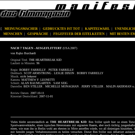
[
MEINUNGSMACHER
|
GEDRUCKTES IST TOT
|
KAPITELWAHL
|
UNENDLICH
MENSCHEN
|
GESPRÄCHE
|
FEGEFEUER DER EITELKEITEN
|
MIT BESTEN 
NACH 7 TAGEN - AUSGEFLITTERT
(USA 2007)
von Rajko Burchardt
Original Titel.
THE HEARTBREAK KID
Laufzeit in Minuten.
96
Regie.
BOBBY FARRELLY . PETER FARRELLY
Drehbuch.
SCOT ARMSTRONG . LESLIE DIXON . BOBBY FARRELLY
Musik.
nicht bekannt
Kamera.
MATTHEW F. LEONETTI
Schnitt.
ALAN BAUMGARTEN . SAM SEIG
Darsteller.
BEN STILLER . MICHELLE MONAGHAN . JERRY STILLER . MALIN AKERMAN u.
Review Datum.
2007-10-11
Kinostart Deutschland.
2007-11-01
Vieles bleibt unverständlich an
THE HEARTBREAK KID
. Ben Stiller spielt hier so einen Tors
Sportwarenverkäufer, einen typischen Heteromann mit ergrauten Haaren, aber noch tüchtig jungenhafte
einen, wie man ihn in Berlin wohl am ehesten in Mitte antreffen würde, wo all diejenigen hinziehen, di
mit bemüht jungen Verhaltensmustern zu heilen versuchen. Dieser Ben Stiller nun debattiert andaue