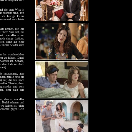
 dass es langsam auch
al der erste Witz in
it bekannt sind, mit
ich lustige Filme
rste und auch letzte
an) kennen, die ihre
 ihrer Nase hat, bei
ert zwar alles schon
och einige darüber,
stig, wenn auf einer
ach immer wieder zum
ilm das wunderschöne
hen zu folgen. Dabei
eworden ist. Schade,
bei dem Lila im Auto
sant)
e interessante, aber
nden gefüllt und die
) auf, die fast noch
onelles Theater, denn
gagierendes und vom
her, dem bald alle
en, aber wo um alles
m Teufel scheren und
 wo keines ist, ohne
besucher gegen Geld