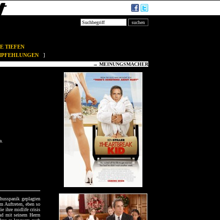
E TIEFEN
EMPFEHLUNGEN
]
→
MEINUNGSMACHER
a.
chusspanik geplagten
m Auftreten, eben so
e ihre midlife crisis
rnd mit seinem Herrn