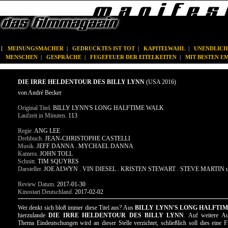
[
MEINUNGSMACHER
|
GEDRUCKTES IST TOT
|
KAPITELWAHL
|
UNENDLICH
MENSCHEN
|
GESPRÄCHE
|
FEGEFEUER DER EITELKEITEN
|
MIT BESTEN 
DIE IRRE HELDENTOUR DES BILLY LYNN
(USA 2016)
von André Becker
Original Titel.
BILLY LYNN'S LONG HALFTIME WALK
Laufzeit in Minuten.
113
Regie.
ANG LEE
Drehbuch.
JEAN-CHRISTOPHE CASTELLI
Musik.
JEFF DANNA . MYCHAEL DANNA
Kamera.
JOHN TOLL
Schnitt.
TIM SQUYRES
Darsteller.
JOE ALWYN . VIN DIESEL . KRISTEN STEWART . STEVE MARTIN u
Review Datum.
2017-01-30
Kinostart Deutschland.
2017-02-02
Wer denkt sich bloß immer diese Titel aus? Aus
BILLY LYNN'S LONG HALFTI
hierzulande
DIE IRRE HELDENTOUR DES BILLY LYNN
. Auf weitere A
Thema Eindeutschungen wird an dieser Stelle verzichtet, schließlich soll dies eine 