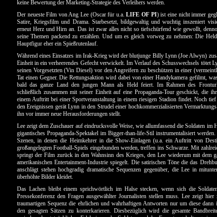
keine Bewertung der Marketing-Strategie des Verleihers werden.
Der neueste Film von Ang Lee (Oscar für u.a.
LIFE OF PI
) ist eine nicht immer ge
Satire, Kriegsfilm und Drama. Starbesetzt, bildgewaltig und wuchtig inszeniert visi
erneut Herz und Hirn an. Das ist zwar alles nicht so tiefschürfend wie gewollt, denno
seine Themen packend zu erzählen. Und um es gleich vorweg zu nehmen: Die Helden
Hauptfigur eher ein Spießrutenlauf.
Während eines Einsatzes im Irak-Krieg wird der blutjunge Billy Lynn (Joe Alwyn) zu
Einheit in ein verheerendes Gefecht verwickelt. Im Verlauf des Schusswechsels tötet 
seinen Vorgesetzten (Vin Diesel) vor den Angreifern zu beschützen in einer (vermeintl
Tat einen Gegner. Die Rettungsaktion wird dabei von einer Handykamera gefilmt, was
bald das ganze Land den jungen Mann als Held feiert. Im Rahmen des Frontur
schließlich zusammen mit seiner Einheit auf eine Propaganda-Tour geschickt, die i
einem Auftritt bei einer Sportveranstaltung in einem riesigen Stadion findet. Noch tief
den Ereignissen gerät Lynn in den Strudel einer hochkommerzialisierten Vermarktungs
ihn vor immer neue Herausforderungen stellt.
Lee zeigt dem Zuschauer auf eindrucksvolle Weise, wie allumfassend die Soldaten im H
gigantisches Propaganda-Spektakel im Bigger-than-life-Stil instrumentalisiert werden.
Szenen, in denen die Heimkehrer in die Show-Einlagen (u.a. ein Auftritt von Dest
großangelegten Football-Spiels eingebunden werden, treffen ins Schwarze. Mit zahlre
springt der Film zurück in den Wahnsinn des Krieges, den Lee wiederum mit dem ga
amerikanischen Entertainment-Industrie spiegelt. Die satirischen Töne die das Dreh
anschlägt stehen hochgradig dramatische Sequenzen gegenüber, die Lee in mitunte
überhöhte Bilder kleidet.
Das Lachen bleibt einem sprichwörtlich im Halse stecken, wenn sich die Soldaten
Pressekonferenz den Fragen ausgewählter Journalisten stellen muss. Lee zeigt hier 
traumartigen Sequenz die ehrlichen und wahrhaftigen Antworten nur um diese dann 
den gesagten Sätzen zu konterkarieren. Diesbezüglich wird die gesamte Bandbreit