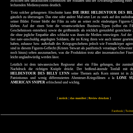
zwischen den tatsächlichen Erlebnissen der Soldaten und der Erwartungshaltung eines
lechzenden Mediensystems deutlich.
Trotz solcher gelungenen Abschnitte kann
DIE IRRE HELDENTOUR DES BI
gänzlich zu überzeugen. Das eine oder andere Mal setzt Lee zu stark auf den melodr
seiner Bilder. Ferner bleibt der Film zu sehr an seiner recht eindeutigen Figuren-
kleben. Auf der einen Seite die verantwortlichen Business-Typen (selbst ein F
Geschehnissen entstehen) sowie die größtenteils als reichlich grenzdebil gezeichnete 
die ohne jegliche Empathie alles schluckt was ihnen die Medien reinwürgen. Auf der 
fast naiv-unschuldig angelegten Soldaten, die im Krieg ihren wie auch immer geartet
haben, zuhause bzw. außerhalb des Kriegsgeschehens jedoch wie Fremdkörper agier
sind in diesem Figuren-Geflecht (Kristen Stewart als pazifistisch veranlagte Schweste
noch hinzu) selten auszumachen, was die Produktion trotz aller inszenatorischer Fine
leicht unglaubwürdig werden lässt.
Letztlich ist dem taiwanesischen Regisseur aber ein Film gelungen, der zuminde
Nachdruck die richtigen Knöpfe drückt. Der beißend-ätzende Tonfall mit
HELDENTOUR DES BILLY LYNN
seine Themen aufs Korn nimmt ist in Ze
Patriotismus und wenig differenzierten Abenteuer-Kriegsfilmen a la
LONE S
AMERICAN SNIPER
erfrischend und wichtig.
[
zurück
|
das manifest
|
Review drucken
]
Facebook
|
Twitte