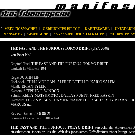
[
MEINUNGSMACHER
|
GEDRUCKTES IST TOT
|
KAPITELWAHL
|
UNENDLICH
MENSCHEN
|
GESPRÄCHE
|
FEGEFEUER DER EITELKEITEN
|
MIT BESTEN 
THE FAST AND THE FURIOUS: TOKYO DRIFT
(USA 2006)
von Peter Noll
Original Titel.
THE FAST AND THE FURIOUS: TOKYO DRIFT
Laufzeit in Minuten.
104
Regie.
JUSTIN LIN
Drehbuch.
CHRIS MORGAN . ALFRED BOTELLO. KARIO SALEM
Musik.
BRIAN TYLER
Kamera.
STEPHEN F. WINDON
Schnitt.
KELLY MATSUMOTO . DALLAS PUETT . FRED RASKIN
Darsteller.
LUCAS BLACK . DAMIEN MARZETTE . ZACHERY TY BRYAN . TR
MARCUS u.a.
Review Datum.
2006-06-21
Kinostart Deutschland.
2006-07-13
THE FAST AND THE FURIOUS: TOKYO DRIFT
versucht, der Autorennen-S
einzuhauchen, indem er uns die Welt des japanischen
Drift-Racings
näher bringt. Auc