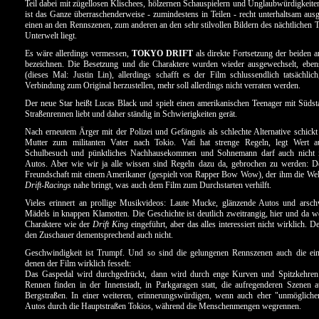
Teil dabei mit zügellosen Klischees, hölzernen Schauspielern und Unglaubwürdigkeite
ist das Ganze überraschenderweise - zumindestens in Teilen - recht unterhaltsam aus
einen an den Rennszenen, zum anderen an den sehr stilvollen Bildern des nächtlichen 
Unterwelt liegt.
Es wäre allerdings vermessen,
TOKYO DRIFT
als direkte Fortsetzung der beiden 
bezeichnen. Die Besetzung und die Charaktere wurden wieder ausgewechselt, eben
(dieses Mal: Justin Lin), allerdings schafft es der Film schlussendlich tatsächlich,
Verbindung zum Original herzustellen, mehr soll allerdings nicht verraten werden.
Der neue Star heißt Lucas Black und spielt einen amerikanischen Teenager mit Südst
Straßenrennen liebt und daher ständig in Schwierigkeiten gerät.
Nach erneutem Ärger mit der Polizei und Gefängnis als schlechte Alternative schickt 
Mutter zum militanten Vater nach Tokio. Vati hat strenge Regeln, legt Wert a
Schulbesuch und pünktliches Nachhausekommen und Sohnemann darf auch nicht 
Autos. Aber wie wir ja alle wissen sind Regeln dazu da, gebrochen zu werden: De
Freundschaft mit einem Amerikaner (gespielt von Rapper Bow Wow), der ihm die Wel
Drift-Racings
nahe bringt, was auch dem Film zum Durchstarten verhilft.
Vieles erinnert an prollige Musikvideos: Laute Mucke, glänzende Autos und arsch
Mädels in knappen Klamotten. Die Geschichte ist deutlich zweitrangig, hier und da we
Charaktere wie der
Drift King
eingeführt, aber das alles interessiert nicht wirklich. 
den Zuschauer dementsprechend auch nicht.
Geschwindigkeit ist Trumpf. Und so sind die gelungenen Rennszenen auch die einz
denen der Film wirklich fesselt:
Das Gaspedal wird durchgedrückt, dann wird durch enge Kurven und Spitzkehren g
Rennen finden in der Innenstadt, in Parkgaragen statt, die aufregenderen Szenen 
Bergstraßen. In einer weiteren, erinnerungswürdigen, wenn auch eher "unmöglichen
Autos durch die Hauptstraßen Tokios, während die Menschenmengen wegrennen.