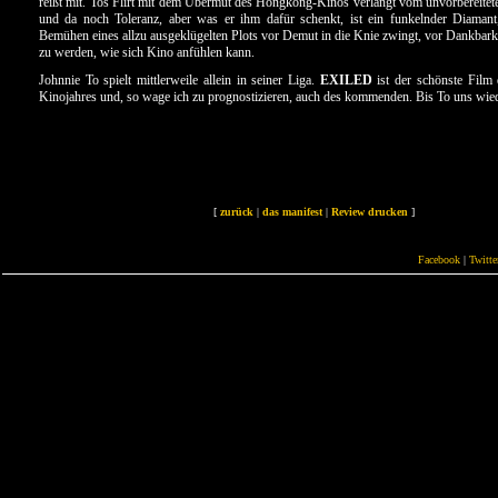
reißt mit. Tos Flirt mit dem Übermut des Hongkong-Kinos verlangt vom unvorbereitet
und da noch Toleranz, aber was er ihm dafür schenkt, ist ein funkelnder Diamant
Bemühen eines allzu ausgeklügelten Plots vor Demut in die Knie zwingt, vor Dankbarkei
zu werden, wie sich Kino anfühlen kann.
Johnnie To spielt mittlerweile allein in seiner Liga.
EXILED
ist der schönste Film 
Kinojahres und, so wage ich zu prognostizieren, auch des kommenden. Bis To uns wie
[
zurück
|
das manifest
|
Review drucken
]
Facebook
|
Twitte