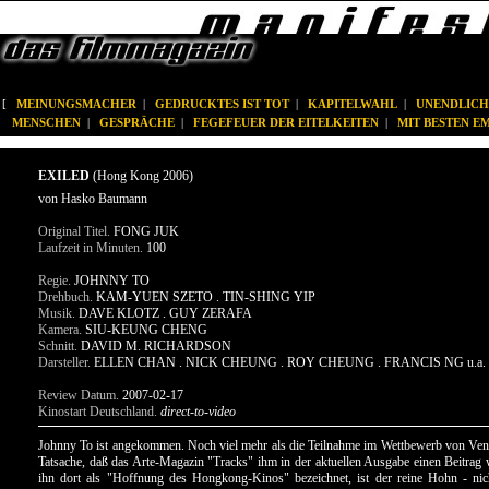
[
MEINUNGSMACHER
|
GEDRUCKTES IST TOT
|
KAPITELWAHL
|
UNENDLICH
MENSCHEN
|
GESPRÄCHE
|
FEGEFEUER DER EITELKEITEN
|
MIT BESTEN 
EXILED
(Hong Kong 2006)
von Hasko Baumann
Original Titel.
FONG JUK
Laufzeit in Minuten.
100
Regie.
JOHNNY TO
Drehbuch.
KAM-YUEN SZETO . TIN-SHING YIP
Musik.
DAVE KLOTZ . GUY ZERAFA
Kamera.
SIU-KEUNG CHENG
Schnitt.
DAVID M. RICHARDSON
Darsteller.
ELLEN CHAN . NICK CHEUNG . ROY CHEUNG . FRANCIS NG u.a.
Review Datum.
2007-02-17
Kinostart Deutschland.
direct-to-video
Johnny To ist angekommen. Noch viel mehr als die Teilnahme im Wettbewerb von Vene
Tatsache, daß das Arte-Magazin "Tracks" ihm in der aktuellen Ausgabe einen Beitra
ihn dort als "Hoffnung des Hongkong-Kinos" bezeichnet, ist der reine Hohn - nich