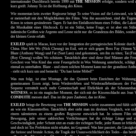
internationaler Durchbruch bereits 1999 mit
THE MISSION
erfolgte, sondern weil d
kurz greift. Johnny To ist die Hoffnung
des Kinos
.
Wie momentan kein zweiter Regisseur bringt To seine Vision auf die Leinwand, wie ke
er meisterhaft mit den Möglichkeiten des Films. Was ihn auszeichnet, sind die Tuge
Kinos in seinen gesündesten Tagen. Er hat den Einfallsreichtum eines Fellini, die Lakon
die Musikalität eines Hitchcock. Er ist ein Stilist, keine Frage; er ist aber ein Stili
italienische Größen wie Argento und Leone nicht nur die Grandezza des Bildes, sonde
der kleinen Geste erfaßt.
EXILED
spielt in Macao, kurz vor der Integration der portugiesischen Kolonie durch
China. Hier lebt Wo (Nick Cheung) im Exil, seit er sich gegen Boss Fay (Simon Y
Blaze (Anthony Wong) und Fat (Suet Lam) sind gekommen, um ihn zu töten; Tai (Fra
(Roy Cheung) wollen Wo schützen. Tatsächlich aber sind diese fünf Männer alte Fre
Geschrei von Wos Kind das erste Feuergefecht in Wos Wohnung unterbricht, schlägt 
einmal zu unterhalten. Blaze - und einen solchen Moment kann nur der grandiose Ant
- sieht sich kurz um und bemerkt: "Du hast keine Möbel!"
Was nun folgt, ist eine Montage, die das Quintett beim Einrichten der Wohnu
gemeinsamen Essen zeigt, beim Wiedererleben und Wiederauflebenlassen der Fre
Sequenz vermittelt noch mehr Gemeinschaft und Ehrlichkeit als der Scheunenba
WITNESS
, es ist ein magischer Moment, der sich mit der Kissenschlacht aus Jean
CONDUITE
messen darf. Das ist die pure Zauberei, das ist
Kino
.
EXILED
bringt die Besetzung von
THE MISSION
wieder zusammen und fühlt sic
an wie ein Klassentreffen. Tatsächlich aber sieht man im direkten Vergleich, wie s
einem talentierten zu einem großen Regisseur entwickelt hat. In seinem Film st
Bewegung, jede seiner zahlreichen Verdichtungen hat die richtige Länge und ex
Geschwindigkeit, jeder Schnitt sitzt an exakt der richtigen Stelle, jeder Raum ist fehlerl
und doch ist Tos Perfektion nicht erkaltet, im Gegenteil. Was hier passiert, die Lässigk
die furiose und brutale Action, die Tragik der Unausweichlichkeit des Todes - das berüh