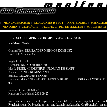
[
MEINUNGSMACHER
|
GEDRUCKTES IST TOT
|
KAPITELWAHL
|
UNENDLICH
MENSCHEN
|
GESPRÄCHE
|
FEGEFEUER DER EITELKEITEN
|
MIT BESTEN 
DER BAADER MEINHOF KOMPLEX
(Deutschland 2008)
von Martin Eberle
Original Titel.
DER BAADER MEINHOF KOMPLEX
Laufzeit in Minuten.
150
Regie.
ULI EDEL
Drehbuch.
BERND EICHINGER
Musik.
PETER HINDERTHÜR . FLORIAN TESSLOFF
Kamera.
RAINER KLAUSMANN
Schnitt.
ALEXANDER BERNER
Darsteller.
MARTINA GEDECK . MORITZ BLEIBTREU . JOHANNA WOKALEK 
u.a.
Review Datum.
2008-09-23
Kinostart Deutschland.
2008-09-25
Wie nah uns noch die Ereignisse um die RAF in dieser Republik sind, sieh
Regelmäßigkeit. Da braucht es nur eine kapitalismuskritische Grußbotschaft, ein 