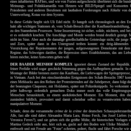
eines inhaftierten RAFlers, und wie von Furien aufgeschreckt überbietet sich die bund
Meinungs- und Politikkamarilla von Hetzern wie BILD/Spiegel und Konsorten 
Präsidenten und anderen Berufenen mit lauthalsen Forderungen nach Abkehr von de
Unterwerfung, Kotau vor dem System.
In diese Gefahr begibt sich Uli Edel nicht. Er hangelt sich chronologisch an den Ere
hakt alle wichtigen Stationen ab, vom Schah-Besuch über die Kaufhausbrandstiftung,
zu den Stammheim-Prozessen. Seine Inszenierung ist sicher, solide, nüchtern, und bei 
er es ordentlich krachen. Die Anschläge und Morde werden brutal deutlich gezeigt. 
nicht im Sinn. Aber auch die damalige gesellschaftliche Geisteslage nicht, die jung
und Zorn, später dann in den Untergrund treiben konnte: ein drög-lähmendes 
Verstrickung der Repräsentanten der jungen, aufgezwungenen Demokratie mit dem
Regime, das Schweigen darüber, die Repression eines Establishments, das am Liebs
hören möchte, keine Antworten geben will.
DER BAADER MEINHOF KOMPLEX
ignoriert diesen Zustand der Republik.
feiner Perfidie wird sogar geschickt Stimmung gegen das Aufbegehren gemacht. In e
Montage der Bilder brennen zuerst das Kaufhaus, die Lieferwagen der Springerpresse,
in Vietnam. Auch bei den einschneidenden Ereignissen des Schah-Besuchs 1967 kom
eines Mehlsacks aus den Reihen der Protestierenden auf die Jubelperser, dann folgt di
der beanzugten Claqueure, mit Holzlatten, später mit Polizeiknüppeln. So verkommt e
jeder halbwegs ordentlich gemachten Doku immer noch das volle Empörungspot
Menschen herauskitzelt, zu einem anekdotischen Moment. Ein Moment, den die
zumindest bildlich, provoziert und damit scheinbar selbst zu verantworten haben.
manipulativer Moment.
Schade, denn die versammelte
crème de la crème
der deutschen Schauspielerstarelite
Alle, fast alle sind dabei: Alexandra Maria Lara, Heino Ferch, Jan Josef Liefers (
Veronica Ferres?), und sie geben sich die größte Mühe, die historischen Vorlagen e
Martina Gedeck sieht aus, hört sich an, guckt auf den Boden wie Ulrike Meinhof. 
entfesselt und mit Freude am "Fotze"-schreien, poltert, flucht und fährt Porsche wie