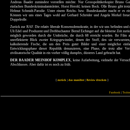
Andreas Baader zumindest vorstellen möchte. Nur Grosspolitikerkopist Bruno Ga
einfachen Bundeskriminalamtsleiter, Horst Herold, keinen Bock. Olle Bruno gibt trotzi
Helmut Schmidt-Parodie. Unter einem Reichs- bzw. Bundeskanzler macht er es ein
Können wir uns eines Tages wohl auf Gerhard Schröder und Angela Merkel freue
Doppelrolle.
Zurück zur RAF. Die relativ liberale Konsensdemokratie, in der wir uns befinden und 
Uli Edel und Produzent und Drehbuchautor Bernd Eichinger auf die bleierne Zeit zurüc
möglich geworden durch die Umbrüche, die durch 68 erreicht wurden. Ihr Film abe
unreflektierte Blick zweier Kriegsgewinnler, denen der Stoff, den sie verwursten,
kalkulierende Fische, die um den Preis guter Bilder und einer möglichst einf
Entwicklungsphase dieser Republik denunzieren, eine Phase, die trotz aller Ve
zivilisatorische Qualität in ein vorher völlig dumpfes, düsteres Land gebracht hat.
DER BAADER MEINHOF KOMPLEX
, keine Aufarbeitung, vielmehr der Versuc
Abschlusses. Aber dafür ist es noch zu früh.
[
zurück
|
das manifest
|
Review drucken
]
Facebook
|
Twitte