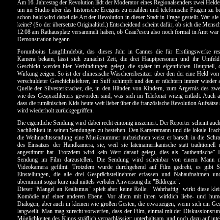
Am 16. Jahrestag der Revolution lädt der Moderator eines Regionalsenders zwei Helde
um im Studio über das historische Ereignis zu erzählen und telefonische Fragen zu 
schon bald wird dabei die Art der Revolution in dieser Stadt in Frage gestellt. War sie
keine? (So der übersetzte Originaltitel.) Entscheidend scheint dafür, ob sich die Mens
12:08 am Rathausplatz versammelt haben, ob Ceau?escu also noch formal in Amt war o
Demonstration begann.
Porumboius Langfilmdebüt, das dieses Jahr in Cannes die für Erstlingswerke res
Kamera bekam, lässt sich zunächst Zeit, die drei Hauptpersonen und ihr Umfeld z
Geschickt werden hier Verbindungen gelegt, die später im eigentlichen Hauptteil,
Wirkung zeigen. So ist der chinesische Wäschereibesitzer über den der eine Held von
verschuldeter Geschichtslehrer, im Suff schimpft und den er nüchtern immer wieder
Quelle der Silvesterkracher, die, in den Händen von Kindern, zum Ärgernis des zwe
wie des Gesprächleiters geworden sind, was sich im Telefonat witzig entlädt. Auch
dass die rumänischen Kids heute weit lieber über die französische Revolution Aufsätze
wird wiederholt zurückgegriffen.
Die eigentliche Sendung wird dabei recht eintönig inszeniert. Der Reporter scheint auc
Sachlichkeit in seinen Sendungen zu bestehen. Den Kameramann und die lokale Trach
die Weihnachtssendung eine Musiknummer aufzeichnen weist er barsch in die Schr
des Einsatzes der Handkamera, sie, weil sie lateinamerikanische statt traditionel
angestimmt hat. Trotzdem wird kein Wert darauf gelegt, dies als "authentische" 
Sendung im Film darzustellen. Die Sendung wird scheinbar von einem Mann mit
Videokamera gefilmt. Trotzdem wurde durchgehend auf Film gedreht, es gibt S
Einstellungen, die alle drei Gesprächsteilnehmer erfassen und Nahaufnahmen u
übernimmt sogar kurz mal mittels verbaler Anweisung die "Bildregie".
Dieser "Mangel an Realismus" spielt aber keine Rolle. "Wahrhaftig" wirkt diese kle
Komödie auf einer anderen Ebene. Vor allem mit ihren wirklich liebe- und humor
Dialogen, aber auch in kleinen wie großen Gesten, die etwa zeigen, wenn sich ein Ge
langweilt. Man mag zurecht vorwerfen, dass der Film, einmal mit der Diskussionsru
Möglichkeiten des Kinos sträflich vernachlässigt; unterhaltsam, und noch dazu auf intel