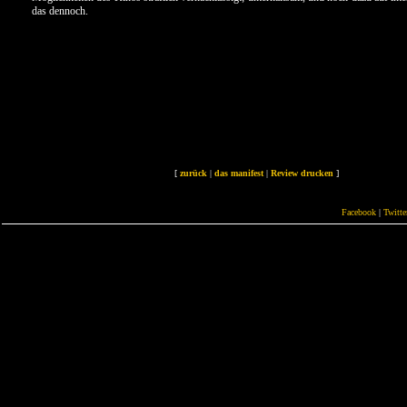
das dennoch.
[
zurück
|
das manifest
|
Review drucken
]
Facebook
|
Twitte