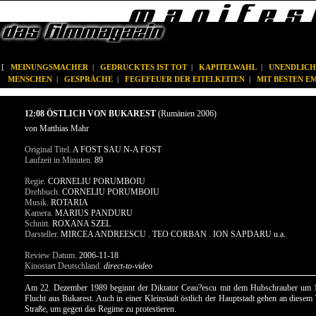
[
MEINUNGSMACHER
|
GEDRUCKTES IST TOT
|
KAPITELWAHL
|
UNENDLICH
MENSCHEN
|
GESPRÄCHE
|
FEGEFEUER DER EITELKEITEN
|
MIT BESTEN 
12:08 ÖSTLICH VON BUKAREST
(Rumänien 2006)
von Matthias Mahr
Original Titel.
A FOST SAU N-A FOST
Laufzeit in Minuten.
89
Regie.
CORNELIU PORUMBOIU
Drehbuch.
CORNELIU PORUMBOIU
Musik.
ROTARIA
Kamera.
MARIUS PANDURU
Schnitt.
ROXANA SZEL
Darsteller.
MIRCEA ANDREESCU . TEO CORBAN . ION SAPDARU u.a.
Review Datum.
2006-11-18
Kinostart Deutschland.
direct-to-video
Am 22. Dezember 1989 beginnt der Diktator Ceau?escu mit dem Hubschrauber um 1
Flucht aus Bukarest. Auch in einer Kleinstadt östlich der Hauptstadt gehen an diesem 
Straße, um gegen das Regime zu protestieren.